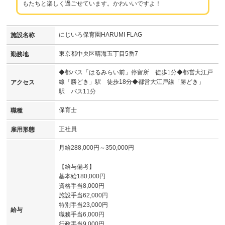
もたちと楽しく過ごせています。かわいいですよ！
にじいろ保育園HARUMI FLAG
施設名称
東京都中央区晴海五丁目5番7
勤務地
◆都バス「はるみらい前」停留所 徒歩1分◆都営大江戸
線「勝どき」駅 徒歩18分◆都営大江戸線「勝どき」
アクセス
駅 バス11分
保育士
職種
正社員
雇用形態
月給288,000円～350,000円
【給与備考】
基本給180,000円
資格手当8,000円
施設手当62,000円
特別手当23,000円
給与
職務手当6,000円
行政手当9,000円