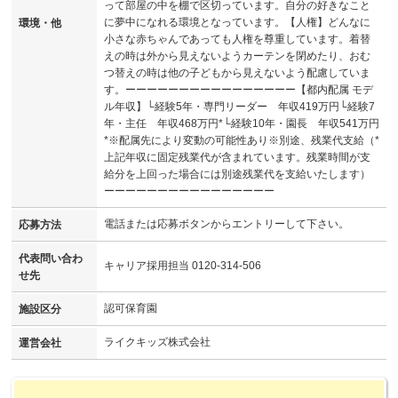
って部屋の中を棚で区切っています。自分の好きなこと
に夢中になれる環境となっています。【人権】どんなに
環境・他
小さな赤ちゃんであっても人権を尊重しています。着替
えの時は外から見えないようカーテンを閉めたり、おむ
つ替えの時は他の子どもから見えないよう配慮していま
す。ーーーーーーーーーーーーーーーー【都内配属 モデ
ル年収】└経験5年・専門リーダー 年収419万円└経験7
年・主任 年収468万円*└経験10年・園長 年収541万円
*※配属先により変動の可能性あり※別途、残業代支給（*
上記年収に固定残業代が含まれています。残業時間が支
給分を上回った場合には別途残業代を支給いたします）
ーーーーーーーーーーーーーーーー
電話または応募ボタンからエントリーして下さい。
応募方法
代表問い合わ
キャリア採用担当 0120-314-506
せ先
認可保育園
施設区分
ライクキッズ株式会社
運営会社