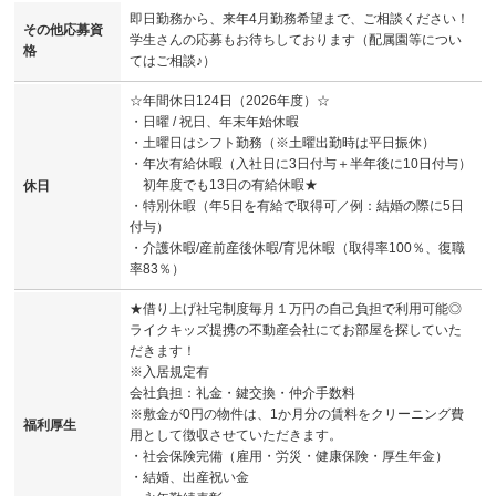
即日勤務から、来年4月勤務希望まで、ご相談ください！
その他応募資
学生さんの応募もお待ちしております（配属園等につい
格
てはご相談♪）
☆年間休日124日（2026年度）☆
・日曜 / 祝日、年末年始休暇
・土曜日はシフト勤務（※土曜出勤時は平日振休）
・年次有給休暇（入社日に3日付与＋半年後に10日付与）
初年度でも13日の有給休暇★
休日
・特別休暇（年5日を有給で取得可／例：結婚の際に5日
付与）
・介護休暇/産前産後休暇/育児休暇（取得率100％、復職
率83％）
★借り上げ社宅制度毎月１万円の自己負担で利用可能◎
ライクキッズ提携の不動産会社にてお部屋を探していた
だきます！
※入居規定有
会社負担：礼金・鍵交換・仲介手数料
※敷金が0円の物件は、1か月分の賃料をクリーニング費
福利厚生
用として徴収させていただきます。
・社会保険完備（雇用・労災・健康保険・厚生年金）
・結婚、出産祝い金