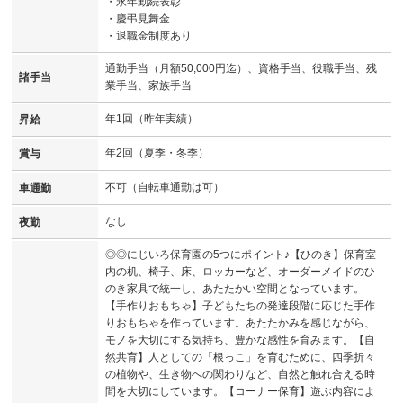
・永年勤続表彰
・慶弔見舞金
・退職金制度あり
通勤手当（月額50,000円迄）、資格手当、役職手当、残
諸手当
業手当、家族手当
年1回（昨年実績）
昇給
年2回（夏季・冬季）
賞与
不可（自転車通勤は可）
車通勤
なし
夜勤
◎◎にじいろ保育園の5つにポイント♪【ひのき】保育室
内の机、椅子、床、ロッカーなど、オーダーメイドのひ
のき家具で統一し、あたたかい空間となっています。
【手作りおもちゃ】子どもたちの発達段階に応じた手作
りおもちゃを作っています。あたたかみを感じながら、
モノを大切にする気持ち、豊かな感性を育みます。【自
然共育】人としての「根っこ」を育むために、四季折々
の植物や、生き物への関わりなど、自然と触れ合える時
間を大切にしています。【コーナー保育】遊ぶ内容によ