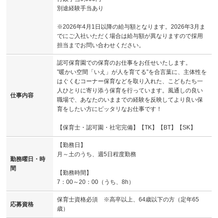
別途経験手当あり
※2026年4月1日以降の給与額となります。2026年3月ま
でにご入社いただく場合は給与額が異なりますので採用
担当までお問い合わせください。
認可保育園での保育のお仕事をお任せいたします。
”暖かい空間「いえ」が人を育てる”を合言葉に、主体性を
はぐくむコーナー保育などを取り入れた、こどもたち一
人ひとりに寄り添う保育を行っています。風通しの良い
仕事内容
職場で、あなたのいままでの経験を反映してより良い保
育をしたい方にピッタリなお仕事です！
【保育士・認可園・社宅完備】【TK】【BT】【SK】
【勤務日】
月～土のうち、週5日程度勤務
勤務曜日・時
間
【勤務時間】
7：00～20：00（うち、8h）
保育士資格必須 ※高卒以上、64歳以下の方（定年65
応募資格
歳）