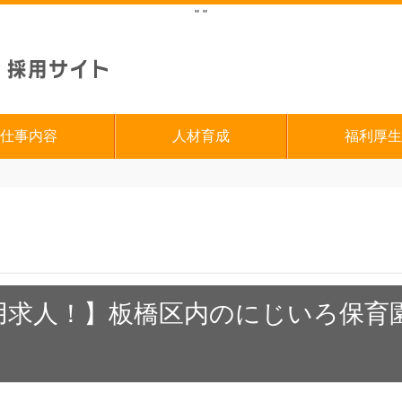
"
"
仕事内容
人材育成
福利厚生
用求人！】板橋区内のにじいろ保育