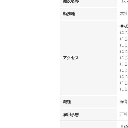
【ポ
施設名称
本社
勤務地
◆板
にじ
にじ
にじ
にじ
にじ
アクセス
にじ
にじ
にじ
にじ
にじ
保育
職種
正社
雇用形態
月給