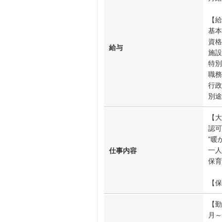
【給
基本
資格
給与
施設
特別
職務
行政
別途
【大
認可
”暖
一人
仕事内容
保育
【保
【勤
月～