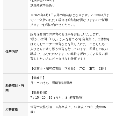
行政手当9,000円
別途経験手当あり
※2026年4月1日以降の給与額となります。2026年3月ま
でにご入社いただく場合は給与額が異なりますので採用
担当までお問い合わせください。
認可保育園での保育のお仕事をお任せいたします。
”暖かい空間「いえ」が人を育てる”を合言葉に、主体性を
はぐくむコーナー保育などを取り入れた、こどもたち一
人ひとりに寄り添う保育を行っています。風通しの良い
仕事内容
職場で、あなたのいままでの経験を反映してより良い保
育をしたい方にピッタリなお仕事です！
【保育士・認可保育園・正社員】【TK】【BT】【SK】
【勤務日】
月～土のうち、週5日程度勤務
勤務曜日・時
間
【勤務時間】
7：15～20：15（うち、８h程度勤務）
保育士資格必須 ※高卒以上、64歳以下の方（定年65
応募資格
歳）