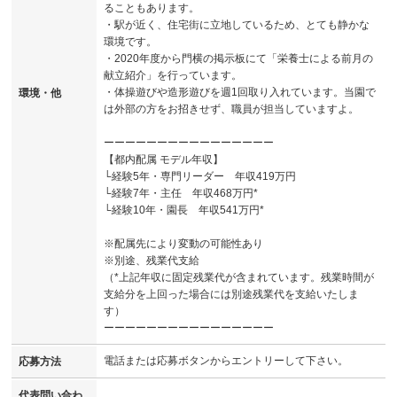
ることもあります。
・駅が近く、住宅街に立地しているため、とても静かな
環境です。
・2020年度から門横の掲示板にて「栄養士による前月の
献立紹介」を行っています。
・体操遊びや造形遊びを週1回取り入れています。当園で
環境・他
は外部の方をお招きせず、職員が担当していますよ。
ーーーーーーーーーーーーーーーー
【都内配属 モデル年収】
└経験5年・専門リーダー 年収419万円
└経験7年・主任 年収468万円*
└経験10年・園長 年収541万円*
※配属先により変動の可能性あり
※別途、残業代支給
（*上記年収に固定残業代が含まれています。残業時間が
支給分を上回った場合には別途残業代を支給いたしま
す）
ーーーーーーーーーーーーーーーー
電話または応募ボタンからエントリーして下さい。
応募方法
代表問い合わ