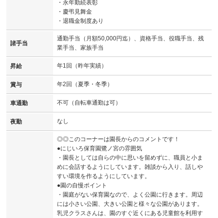
・永年勤続表彰
・慶弔見舞金
・退職金制度あり
通勤手当（月額50,000円迄）、資格手当、役職手当、残
諸手当
業手当、家族手当
年1回（昨年実績）
昇給
年2回（夏季・冬季）
賞与
不可（自転車通勤は可）
車通勤
なし
夜勤
◎◎このコーナーは園長からのコメントです！
●にじいろ保育園鷺ノ宮の雰囲気
・園長としては自らの中に思いを留めずに、職員と小ま
めに会話するようにしています。雑談から入り、話しや
すい環境を作るようにしています。
●園の自慢ポイント
・園庭がない保育園なので、よく公園に行きます。周辺
には小さい公園、大きい公園と様々な公園があります。
乳児クラスさんは、園のすぐ近くにある児童館を利用す