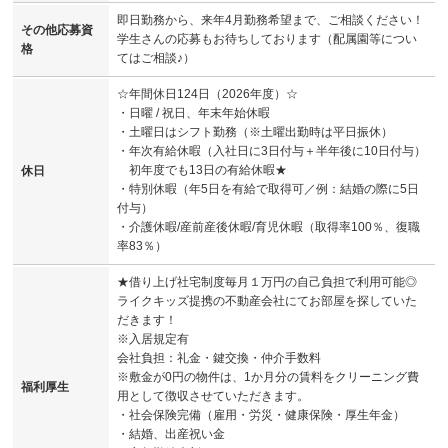
即日勤務から、来年4月勤務希望まで、ご相談ください！
その他応募資
学生さんの応募もお待ちしております（配属園等につい
格
てはご相談♪）
☆年間休日124日（2026年度）☆
・日曜 / 祝日、年末年始休暇
・土曜日はシフト勤務（※土曜出勤時は平日振休）
・年次有給休暇（入社日に3日付与＋半年後に10日付与）
初年度でも13日の有給休暇★
休日
・特別休暇（年5日を有給で取得可／例：結婚の際に5日
付与）
・介護休暇/産前産後休暇/育児休暇（取得率100％、復職
率83％）
★借り上げ社宅制度毎月１万円の自己負担で利用可能◎
ライクキッズ提携の不動産会社にてお部屋を探していた
だきます！
※入居規定有
会社負担：礼金・鍵交換・仲介手数料
※敷金が0円の物件は、1か月分の賃料をクリーニング費
福利厚生
用として徴収させていただきます。
・社会保険完備（雇用・労災・健康保険・厚生年金）
・結婚、出産祝い金