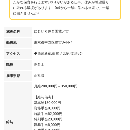
たかな保育を行えます♪やりがいがある仕事、休みが希望通り
に取れる環境があります。0歳から一緒に学べる当園で、一緒
に働きませんか♪
にじいろ保育園鷺ノ宮
施設名称
東京都中野区鷺宮3-44-7
勤務地
◆西武新宿線 鷺ノ宮駅 徒歩8分
アクセス
保育士
職種
正社員
雇用形態
月給288,000円～350,000円
【給与備考】
基本給180,000円
資格手当8,000円
施設手当62,000円
特別手当23,000円
給与
職務手当6,000円