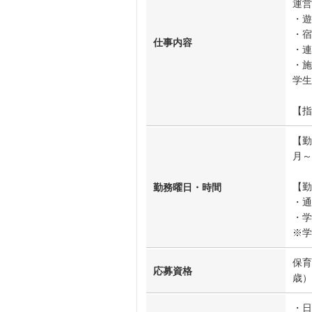
運営
・遊
・宿
仕事内容
・連
・施
学生
【指
【勤
月～
【勤
勤務曜日・時間
・通
・学
※学
保育
応募資格
歳）
・日