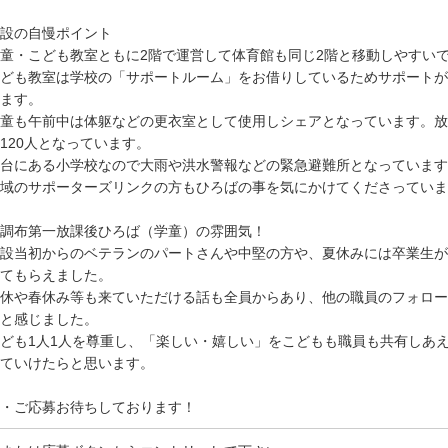
設の自慢ポイント
童・こども教室ともに2階で運営して体育館も同じ2階と移動しやすい
ども教室は学校の「サポートルーム」をお借りしているためサポートが
ます。
童も午前中は体躯などの更衣室として使用しシェアとなっています。放課
120人となっています。
台にある小学校なので大雨や洪水警報などの緊急避難所となっています
域のサポーターズリンクの方もひろばの事を気にかけてくださっていま
調布第一放課後ひろば（学童）の雰囲気！
設当初からのベテランのパートさんや中堅の方や、夏休みには卒業生が
てもらえました。
休や春休み等も来ていただける話も全員からあり、他の職員のフォロー
と感じました。
ども1人1人を尊重し、「楽しい・嬉しい」をこどもも職員も共有しあ
ていけたらと思います。
・ご応募お待ちしております！