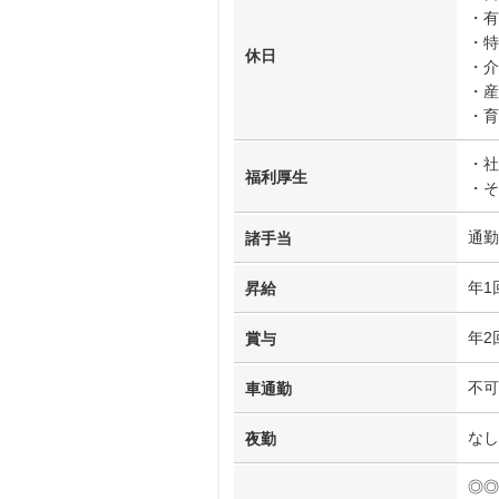
・有
・特
休日
・介
・産
・育
・社
福利厚生
・そ
通勤
諸手当
年1
昇給
年2
賞与
不可
車通勤
なし
夜勤
◎◎