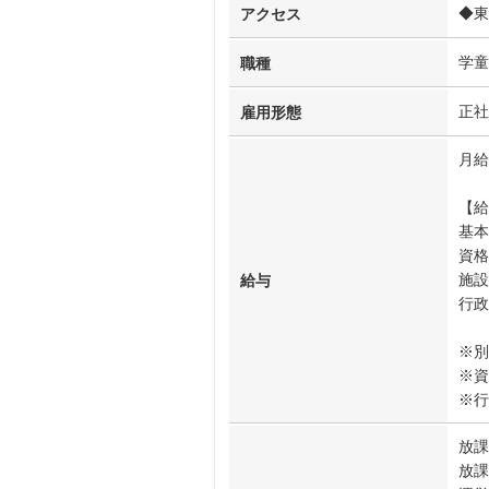
◆東
アクセス
学童
職種
正社
雇用形態
月給2
【給
基本
資格
施設
給与
行政
※別
※資
※行
放課
放課