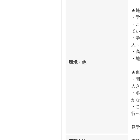
★施
・学
・こ
てい
・学
人～
・高
・地
環境・他
★東
・開
人き
・冬
かな
・こ
行っ
見学