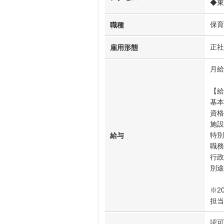
◆東
保育
職種
正社
雇用形態
月給
【給
基本
資格
施設
特別
給与
職務
行政
別途
※2
担当
認可