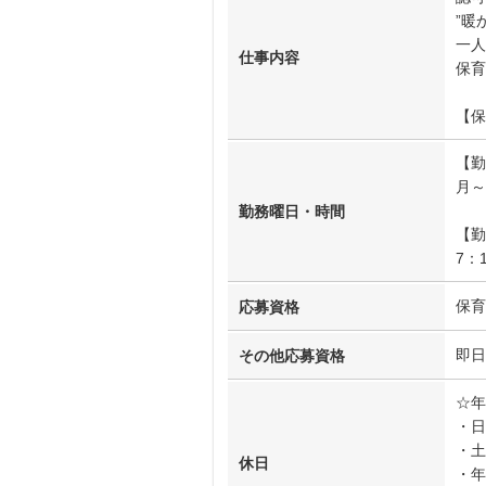
”暖
一人
仕事内容
保育
【保
【勤
月～
勤務曜日・時間
【勤
7：
保育
応募資格
即日
その他応募資格
☆年
・日
・土
休日
・年