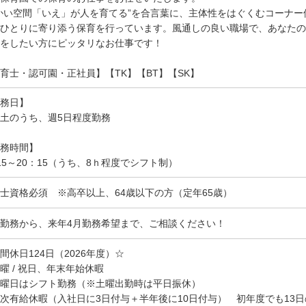
かい空間「いえ」が人を育てる”を合言葉に、主体性をはぐくむコーナ
ひとりに寄り添う保育を行っています。風通しの良い職場で、あなたの
をしたい方にピッタリなお仕事です！
育士・認可園・正社員】【TK】【BT】【SK】
務日】
土のうち、週5日程度勤務
務時間】
15～20：15（うち、8ｈ程度でシフト制）
士資格必須 ※高卒以上、64歳以下の方（定年65歳）
勤務から、来年4月勤務希望まで、ご相談ください！
間休日124日（2026年度）☆
曜 / 祝日、年末年始休暇
曜日はシフト勤務（※土曜出勤時は平日振休）
次有給休暇（入社日に3日付与＋半年後に10日付与） 初年度でも13