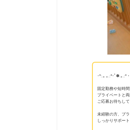
･*:.｡ ｡.:*･ﾟ✽.｡.:
固定勤務や短時間で
プライベートと両
ご応募お待ちして
未経験の方、ブラ
しっかりサポートさ