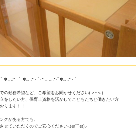
*・ﾟ ✽.｡.:*・ﾟ ✽.｡.:*・ﾟ･*:.｡ ｡.:*･ﾟ✽.｡.:*・ﾟ
の勤務希望など、ご希望をお聞かせください( ˃ ᵕ ˂ )
立をしたい方、保育士資格を活かしてこどもたちと働きたい方
おります！！
ンクがある方でも、
せていただくのでご安心ください⸜(◍´˘`◍)⸝