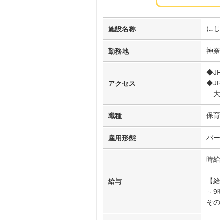
にじ
施設名称
神奈
勤務地
◆J
◆J
アクセス
大陽
保育
職種
パー
雇用形態
時給
【給
給与
～9
その