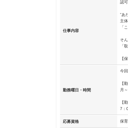
認可
”あ
主体
「こ
仕事内容
そん
「取
【保
今回
【勤
月～
勤務曜日・時間
【勤
7：
保育
応募資格