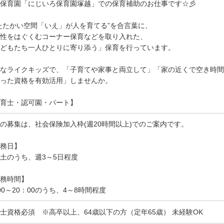
保育園「にじいろ保育園塚越」での保育補助のお仕事です☆彡
たたかい空間「いえ」が人を育てる”を合言葉に、
性をはぐくむコーナー保育などを取り入れた、
どもたち一人ひとりに寄り添う」保育を行っています。
なライクキッズで、「子育てや家事と両立して」「家の近くで空き時間
った資格を有効活用」しませんか。
育士・認可園・パート】
の募集は、社会保険加入枠(週20時間以上)でのご案内です。
務日】
土のうち、週3～5日程度
務時間】
00～20：00のうち、4～8時間程度
士資格必須 ※高卒以上、64歳以下の方（定年65歳） 未経験OK