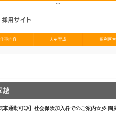
"
"
仕事内容
人材育成
福利厚生
塚越
 自転車通勤可◎】社会保険加入枠でのご案内☆彡 園