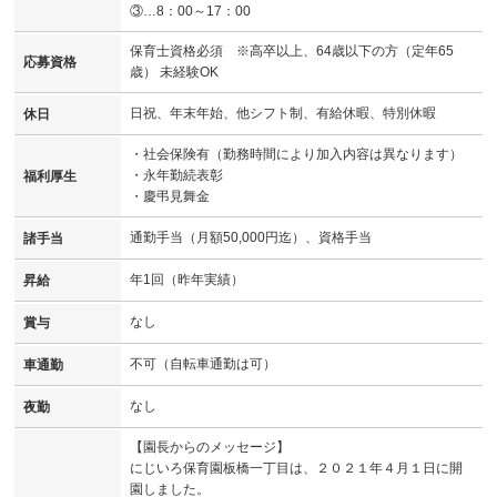
③…8：00～17：00
保育士資格必須 ※高卒以上、64歳以下の方（定年65
応募資格
歳） 未経験OK
日祝、年末年始、他シフト制、有給休暇、特別休暇
休日
・社会保険有（勤務時間により加入内容は異なります）
・永年勤続表彰
福利厚生
・慶弔見舞金
通勤手当（月額50,000円迄）、資格手当
諸手当
年1回（昨年実績）
昇給
なし
賞与
不可（自転車通勤は可）
車通勤
なし
夜勤
【園長からのメッセージ】
にじいろ保育園板橋一丁目は、２０２１年４月１日に開
園しました。