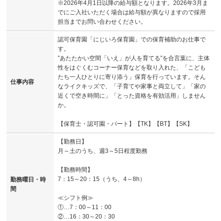
※2026年4月1日以降の給与額となります。2026年3月ま
でにご入社いただく場合は給与額が異なりますので採用
担当までお問い合わせください。
認可保育園「にじいろ保育園」での保育補助のお仕事で
す。
”あたたかい空間「いえ」が人を育てる”を合言葉に、主体
性をはぐくむコーナー保育などを取り入れた、「こども
たち一人ひとりに寄り添う」保育を行っています。そん
仕事内容
なライクキッズで、「子育てや家事と両立して」「家の
近くで空き時間に」「とった資格を有効活用」しません
か。
【保育士・認可園・パート】【TK】【BT】【SK】
【勤務日】
月～土のうち、週3～5日程度勤務
【勤務時間】
7：15～20：15（うち、4～8h）
勤務曜日・時
間
≪シフト例≫
①…7：00～11：00
②…16：30～20：30