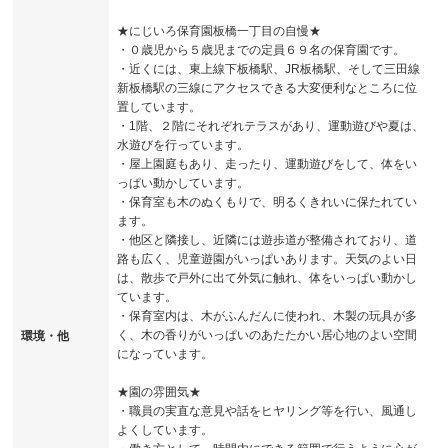
★にじいろ保育園板橋一丁目の自慢★
・０歳児から５歳児までの定員６９名の保育園です。
・近くには、東上線下板橋駅、JR板橋駅、そして三田線
新板橋駅の三線にアクセスできる大変便利なところに位
置しています。
・1階、２階にそれぞれテラスがあり、運動遊びや夏は、
水遊びを行っています。
・屋上園庭もあり、走ったり、運動遊びをして、体をい
っぱい動かしています。
・保育室も木のぬくもりで、明るくきれいに保たれてい
ます。
・他区と隣接し、近隣には遊歩道が整備されており、道
路も広く、児童遊園がいっぱいあります。天気のよい日
は、散歩で戸外に出て外気に触れ、体をいっぱい動かし
ています。
・保育室内は、木がふんだんに使われ、木製の玩具が多
く、木の香りがいっぱいのあたたかい居心地のよい空間
環境・他
になっています。
★園の雰囲気★
・職員の実直な意見や話をヒヤリング等を行い、風通し
よくしています。