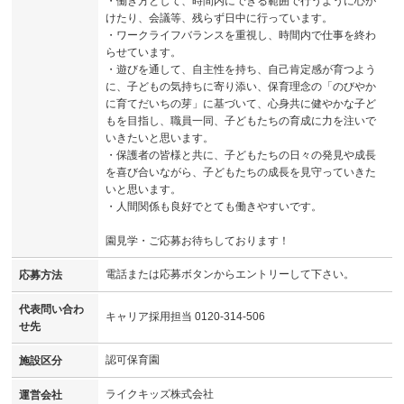
・働き方として、時間内にできる範囲で行うように心が
けたり、会議等、残らず日中に行っています。
・ワークライフバランスを重視し、時間内で仕事を終わ
らせています。
・遊びを通して、自主性を持ち、自己肯定感が育つよう
に、子どもの気持ちに寄り添い、保育理念の「のびやか
に育てだいちの芽」に基づいて、心身共に健やかな子ど
もを目指し、職員一同、子どもたちの育成に力を注いで
いきたいと思います。
・保護者の皆様と共に、子どもたちの日々の発見や成長
を喜び合いながら、子どもたちの成長を見守っていきた
いと思います。
・人間関係も良好でとても働きやすいです。
園見学・ご応募お待ちしております！
電話または応募ボタンからエントリーして下さい。
応募方法
代表問い合わ
キャリア採用担当 0120-314-506
せ先
認可保育園
施設区分
ライクキッズ株式会社
運営会社