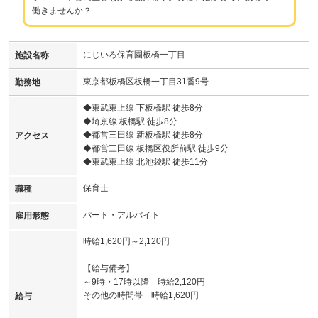
働きませんか？
にじいろ保育園板橋一丁目
施設名称
東京都板橋区板橋一丁目31番9号
勤務地
◆東武東上線 下板橋駅 徒歩8分
◆埼京線 板橋駅 徒歩8分
◆都営三田線 新板橋駅 徒歩8分
アクセス
◆都営三田線 板橋区役所前駅 徒歩9分
◆東武東上線 北池袋駅 徒歩11分
保育士
職種
パート・アルバイト
雇用形態
時給1,620円～2,120円
【給与備考】
～9時・17時以降 時給2,120円
その他の時間帯 時給1,620円
給与