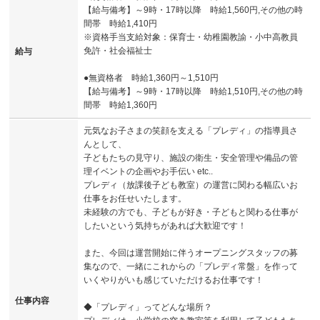
【給与備考】～9時・17時以降 時給1,560円,その他の時
間帯 時給1,410円
※資格手当支給対象：保育士・幼稚園教諭・小中高教員
免許・社会福祉士
給与
●無資格者 時給1,360円～1,510円
【給与備考】～9時・17時以降 時給1,510円,その他の時
間帯 時給1,360円
元気なお子さまの笑顔を支える「プレディ」の指導員さ
んとして、
子どもたちの見守り、施設の衛生・安全管理や備品の管
理イベントの企画やお手伝い etc..
プレディ（放課後子ども教室）の運営に関わる幅広いお
仕事をお任せいたします。
未経験の方でも、子どもが好き・子どもと関わる仕事が
したいという気持ちがあれば大歓迎です！
また、今回は運営開始に伴うオープニングスタッフの募
集なので、一緒にこれからの「プレディ常盤」を作って
いくやりがいも感じていただけるお仕事です！
仕事内容
◆「プレディ」ってどんな場所？