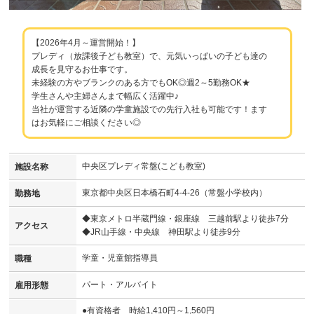
【2026年4月～運営開始！】
プレディ（放課後子ども教室）で、元気いっぱいの子ども達の
成長を見守るお仕事です。
未経験の方やブランクのある方でもOK◎週2～5勤務OK★
学生さんや主婦さんまで幅広く活躍中♪
当社が運営する近隣の学童施設での先行入社も可能です！ます
はお気軽にご相談ください◎
中央区プレディ常盤(こども教室)
施設名称
東京都中央区日本橋石町4-4-26（常盤小学校内）
勤務地
◆東京メトロ半蔵門線・銀座線 三越前駅より徒歩7分
アクセス
◆JR山手線・中央線 神田駅より徒歩9分
学童・児童館指導員
職種
パート・アルバイト
雇用形態
●有資格者 時給1,410円～1,560円