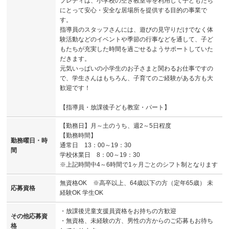
プレディは、小学校の空き教室等を利用して子どもたち
にとって安心・安全な居場所を提供する目的の事業で
す。
指導員のスタッフさんには、遊びの見守りだけでなく体
験活動などのイベントや季節の行事などを通して、子ど
もたちが充実した時間を過ごせるようサポートしていた
だきます。
元気いっぱいの小学生のお子さまと関わるお仕事ですの
で、学生さんはもちろん、子育てのご経験がある方も大
歓迎です！
【指導員・放課後子ども教室・パート】
【勤務日】月～土のうち、週2～5日程度
【勤務時間】
勤務曜日・時
通常日 13：00～19：30
間
学校休業日 8：00～19：30
※上記時間中4～6時間で1ヶ月ごとのシフト制となります
無資格OK ※高卒以上、64歳以下の方（定年65歳） 未
応募資格
経験OK 学生OK
・放課後児童支援員資格をお持ちの方歓迎
その他応募資
・無資格、未経験の方、男性の方からのご応募もお待ち
格