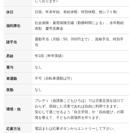
しております♪
日祝、年末年始、有給休暇、特別休暇、他シフト制
休日
社会保険・雇用保険完備（勤務時間による）、永年勤続
福利厚生
表彰、慶弔見舞金
通勤手当（月額：50、000円まで）、資格手当、特別手
諸手当
当
年1回（昨年実績）
昇給
なし
賞与
不可（自転車通勤は可）
車通勤
なし
夜勤
プレディ（放課後こどもひろば）では児童定員を設けて
おらず、登録した児童であれば自由に利用できます。
環境・他
安心して過ごせるよう「自主学習」や「自由遊び」の環
境を整えて、子どもの居場所を作ります。
電話または応募ボタンからエントリーして下さい。
応募方法