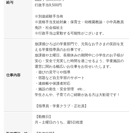
給与
行政手当9,500円
※別途経験手当有
※資格手当支給対象：保育士・幼稚園教諭・小中高教員
免許・社会福祉士
※行政手当は変動する可能性がございます。
放課後ひろばの学童部門で、元気なお子さまの笑顔を支
える学童指導員のお仕事です。
放課後や土曜日、長期休みの期間中に小学生のお子様が
安心・安全で充実した時間を過ごせるよう、学童施設の
運営に関わる幅広いお仕事をお任せいたします。
・遊びの見守りや指導
仕事内容
・宿題など自主学習のサポート
・連絡帳や保護者対応
・施設の衛生・安全管理 etc…
学生さんや、子育てのご経験がある方は大歓迎です！
【指導員・学童クラブ・正社員】
【勤務日】
月～土曜日のうち、週5日程度