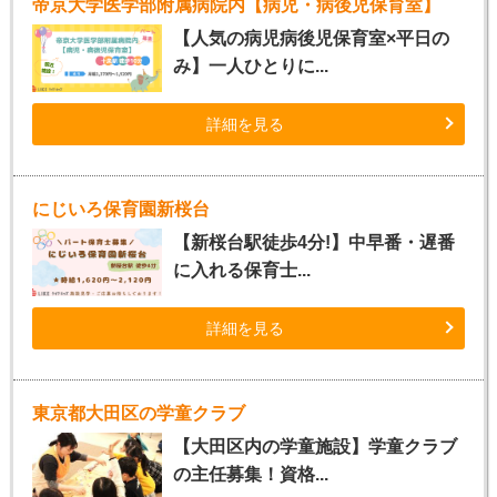
帝京大学医学部附属病院内【病児・病後児保育室】
【人気の病児病後児保育室×平日の
み】一人ひとりに...
詳細を見る
にじいろ保育園新桜台
【新桜台駅徒歩4分!】中早番・遅番
に入れる保育士...
詳細を見る
東京都大田区の学童クラブ
【大田区内の学童施設】学童クラブ
の主任募集！資格...