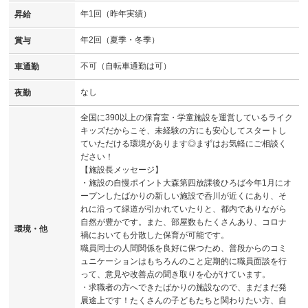
年1回（昨年実績）
昇給
年2回（夏季・冬季）
賞与
不可（自転車通勤は可）
車通勤
なし
夜勤
全国に390以上の保育室・学童施設を運営しているライク
キッズだからこそ、未経験の方にも安心してスタートし
ていただける環境があります◎まずはお気軽にご相談く
ださい！
【施設長メッセージ】
・施設の自慢ポイント大森第四放課後ひろば今年1月にオ
ープンしたばかりの新しい施設で呑川が近くにあり、そ
れに沿って緑道が引かれていたりと、都内でありながら
自然が豊かです。また、部屋数もたくさんあり、コロナ
環境・他
禍においても分散した保育が可能です。
職員同士の人間関係を良好に保つため、普段からのコミ
ュニケーションはもちろんのこと定期的に職員面談を行
って、意見や改善点の聞き取りを心がけています。
・求職者の方へできたばかりの施設なので、まだまだ発
展途上です！たくさんの子どもたちと関わりたい方、自