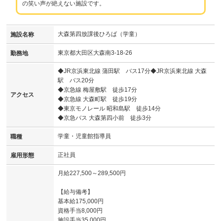
の笑い声が絶えない施設です。
大森第四放課後ひろば（学童）
施設名称
東京都大田区大森南3-18-26
勤務地
◆JR京浜東北線 蒲田駅 バス17分◆JR京浜東北線 大森
駅 バス20分
◆京急線 梅屋敷駅 徒歩17分
アクセス
◆京急線 大森町駅 徒歩19分
◆東京モノレール 昭和島駅 徒歩14分
◆京急バス 大森第四小前 徒歩3分
学童・児童館指導員
職種
正社員
雇用形態
月給227,500～289,500円
【給与備考】
基本給175,000円
資格手当8,000円
施設手当35,000円