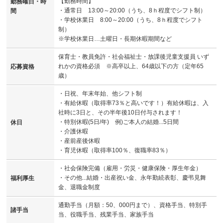
【勤務時間】
勤務曜日・時
・通常日 13:00～20:00（うち、8ｈ程度でシフト制）
間
・学校休業日 8:00～20:00（うち、8ｈ程度でシフト
制）
※学校休業日…土曜日・長期休暇期間など
保育士・教員免許・社会福祉士・放課後児童支援員 いず
れかの資格必須 ※高卒以上、64歳以下の方（定年65
応募資格
歳）
・日祝、年末年始、他シフト制
・有給休暇（取得率73％と高いです！）有給休暇は、入
社時に3日と、その半年後10日付与されます！
・特別休暇(5日/年) 例)ご本人の結婚...5日間
休日
・介護休暇
・産前産後休暇
・育児休暇（取得率100％、復職率83％）
・社会保険完備（雇用・労災・健康保険・厚生年金）
・その他...結婚・出産祝い金、永年勤続表彰、慶弔見舞
福利厚生
金、退職金制度
通勤手当（月額：50、000円まで）、資格手当、特別手
諸手当
当、役職手当、残業手当、家族手当