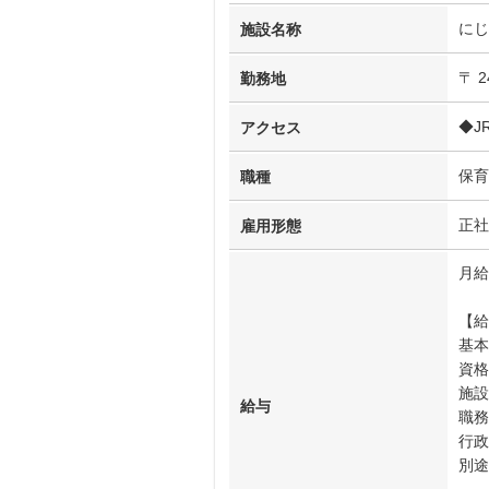
にじ
施設名称
〒 
勤務地
◆J
アクセス
保育
職種
正社
雇用形態
月給
【給
基本
資格
施設
給与
職務
行政
別途