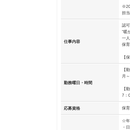
※2
担当
認可
”暖
一人
仕事内容
保育
【保
【勤
月～
勤務曜日・時間
【勤
7：
保育
応募資格
☆年
・日