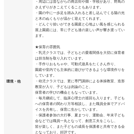
・周辺には昔ながらの商店街や畑・学校があり、野鳥の
さえずりがきこえてくることもあります。
・園の中に一歩足を踏み入れると差し込んでくる陽の光
と木のぬくもりが温かく迎えてくれます。
・どんぐり拾いができる園庭と心地よい風を感じられる
屋上園庭には、常に子ども達の楽しい声が響き渡ってい
ます。
★保育の雰囲気
・乳児クラスでは、子どもとの愛着関係を大切に保育者
は担当制を取り入れています。
・手作りおもちゃや、可動式遊具をたくさん作り、
園庭や室内でも主体的に遊びができるような環境作りを
しています。
・幼児クラスでは、更に専門講師による体操教室、造形
環境・他
教室が入り、子どもは勿論のこと、
保育者の学びの機会ともなっています。
・毎月継続して、臨床心理士の巡回も入ります。子ども
への保育者の関わり方等相談し、また職員全体でアドバ
イスを共有し、保育に生かしています。
・保護者参加の大行事、夏まつり、運動会、年末子ども
会などでは職員一丸となって、創意工夫をこらし、
皆が楽しく、また子どもの成長を保護者と共有できる会
となっており、好評です。