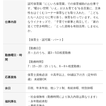
認可保育園「にじいろ保育園」での保育補助のお仕事で
す。”暖かい空間「いえ」が人を育てる”を合言葉に、主体
性をはぐくむコーナー保育などを取り入れた、「こども
たち一人ひとりに寄り添う」保育を行っています。そん
なライクキッズで、「子育てや家事と両立して」「家の
仕事内容
近くで空き時間に」「とった資格を有効活用」しません
か。
【保育士・認可園・パート】
【勤務日】
月～土のうち、週3～5日程度勤務
勤務曜日・時
間
【勤務時間】
7：15～20：15（うち、6～8ｈ程度勤務）
保育士資格必須 ※高卒以上、64歳以下の方（定年65
応募資格
歳） 未経験OK
日祝、年末年始、他シフト制、有給休暇、特別休暇
休日
・社会保険有（勤務時間により加入内容は異なります）
・永年勤続表彰
福利厚生
・慶弔見舞金