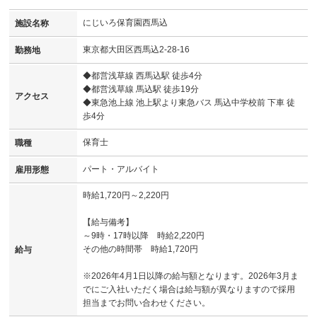
にじいろ保育園西馬込
施設名称
東京都大田区西馬込2-28-16
勤務地
◆都営浅草線 西馬込駅 徒歩4分
◆都営浅草線 馬込駅 徒歩19分
アクセス
◆東急池上線 池上駅より東急バス 馬込中学校前 下車 徒
歩4分
保育士
職種
パート・アルバイト
雇用形態
時給1,720円～2,220円
【給与備考】
～9時・17時以降 時給2,220円
その他の時間帯 時給1,720円
給与
※2026年4月1日以降の給与額となります。2026年3月ま
でにご入社いただく場合は給与額が異なりますので採用
担当までお問い合わせください。