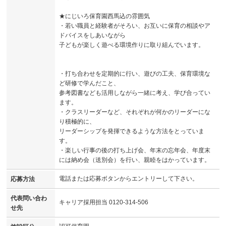
★にじいろ保育園西馬込の雰囲気
・若い職員と経験者がそろい、お互いに保育の相談やア
ドバイスをしあいながら
子どもが楽しく遊べる環境作りに取り組んでいます。
・打ち合わせを定期的に行い、遊びの工夫、保育環境な
ど研修で学んだこと、
参考図書なども活用しながら一緒に考え、学び合ってい
ます。
・クラスリーダーなど、それぞれが何かのリーダーにな
り積極的に、
リーダーシップを発揮できるような方法をとっていま
す。
・楽しい行事の後の打ち上げ会、年末の忘年会、年度末
には納め会（送別会）を行い、親睦をはかっています。
電話または応募ボタンからエントリーして下さい。
応募方法
代表問い合わ
キャリア採用担当 0120-314-506
せ先