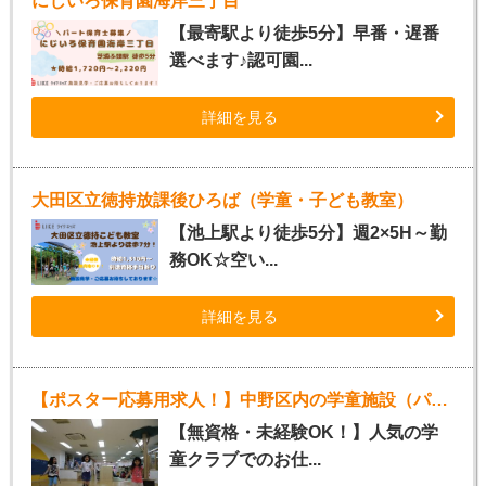
にじいろ保育園海岸三丁目
【最寄駅より徒歩5分】早番・遅番
選べます♪認可園...
詳細を見る
大田区立徳持放課後ひろば（学童・子ども教室）
【池上駅より徒歩5分】週2×5H～勤
務OK☆空い...
詳細を見る
【ポスター応募用求人！】中野区内の学童施設（パート指導員）
【無資格・未経験OK！】人気の学
童クラブでのお仕...