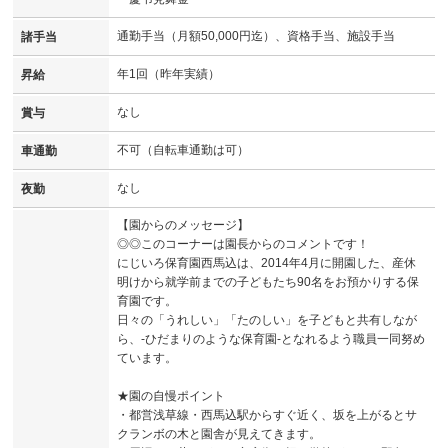
通勤手当（月額50,000円迄）、資格手当、施設手当
諸手当
年1回（昨年実績）
昇給
なし
賞与
不可（自転車通勤は可）
車通勤
なし
夜勤
【園からのメッセージ】
◎◎このコーナーは園長からのコメントです！
にじいろ保育園西馬込は、2014年4月に開園した、産休
明けから就学前までの子どもたち90名をお預かりする保
育園です。
日々の「うれしい」「たのしい」を子どもと共有しなが
ら、-ひだまりのような保育園-となれるよう職員一同努め
ています。
★園の自慢ポイント
・都営浅草線・西馬込駅からすぐ近く、坂を上がるとサ
クランボの木と園舎が見えてきます。