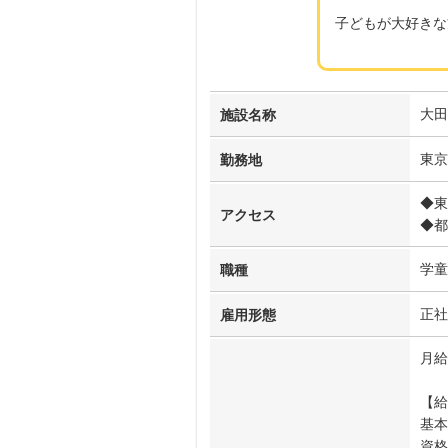
子どもが大好きな
大田
施設名称
東京
勤務地
◆東
アクセス
◆都
学童
職種
正社
雇用形態
月給2
【給
基本
資格