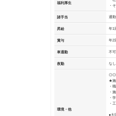
福利厚生
・そ
通勤
諸手当
年1
昇給
年2
賞与
不可
車通勤
なし
夜勤
◎◎
★施
・職
・施
・学
・工
環境・他
●大