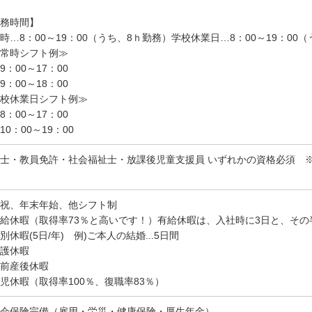
務時間】
時…8：00～19：00（うち、8ｈ勤務）学校休業日…8：00～19：00
常時シフト例≫
9：00～17：00
9：00～18：00
校休業日シフト例≫
8：00～17：00
10：00～19：00
士・教員免許・社会福祉士・放課後児童支援員 いずれかの資格必須 ※
祝、年末年始、他シフト制
給休暇（取得率73％と高いです！）有給休暇は、入社時に3日と、その
別休暇(5日/年) 例)ご本人の結婚...5日間
護休暇
前産後休暇
児休暇（取得率100％、復職率83％）
会保険完備（雇用・労災・健康保険・厚生年金）