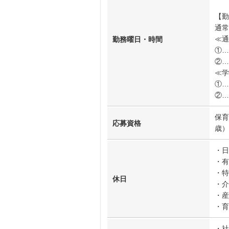
【勤
通常
≪通
勤務曜日・時間
①…
②…
≪学
①…
②…
保育
応募資格
歳）
・日
・有
・特
休日
・介
・産
・育
・社