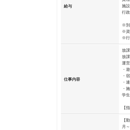
施設
給与
行政
※別
※資
※行
放課
放課
運営
・遊
・宿
仕事内容
・連
・施
学生
【指
【勤
月～