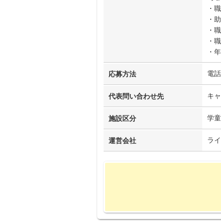
・職
・助
・職
・職
・年
電話
応募方法
キャ
代表問い合わせ先
学童
施設区分
ライ
運営会社