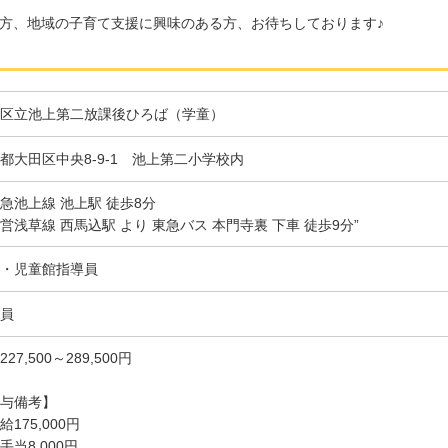
方、地域の子育て支援に興味のある方、お待ちしております♪
区立池上第二放課後ひろば（学童）
都大田区中央8-9-1 池上第二小学校内
急池上線 池上駅 徒歩8分
営浅草線 西馬込駅 より 東急バス 本門寺裏 下車 徒歩9分”
・児童館指導員
員
27,500～289,500円
与備考】
給175,000円
手当8,000円