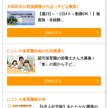
大田区矢口西放課後ひろば（子ども教室）
【週2日～・1日4ｈ～勤務OK！】無
資格・未経験...
詳細を見る
にじいろ保育園自由が丘目黒通り
認可保育園の栄養士さん大募集！
「食」の面から子ど...
詳細を見る
にじいろ保育園南大井
【5月入社可能】あたたかな環境の