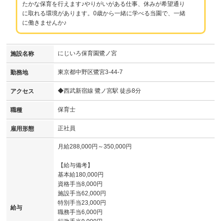
たかな保育を行えます♪やりがいがある仕事、休みが希望通り
に取れる環境があります。0歳から一緒に学べる当園で、一緒
に働きませんか♪
にじいろ保育園鷺ノ宮
施設名称
東京都中野区鷺宮3-44-7
勤務地
◆西武新宿線 鷺ノ宮駅 徒歩8分
アクセス
保育士
職種
正社員
雇用形態
月給288,000円～350,000円
【給与備考】
基本給180,000円
資格手当8,000円
施設手当62,000円
特別手当23,000円
給与
職務手当6,000円