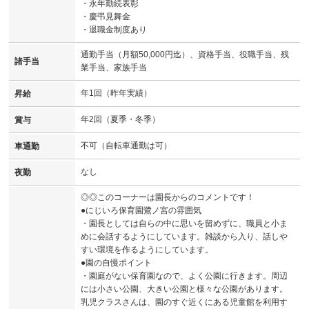
・永年勤続表彰
・慶弔見舞金
・退職金制度あり
通勤手当（月額50,000円迄）、資格手当、役職手当、残
諸手当
業手当、家族手当
年1回（昨年実績）
昇給
年2回（夏季・冬季）
賞与
不可（自転車通勤は可）
車通勤
なし
夜勤
◎◎このコーナーは園長からのコメントです！
●にじいろ保育園鷺ノ宮の雰囲気
・園長としては自らの中に思いを留めずに、職員と小ま
めに会話するようにしています。雑談から入り、話しや
すい環境を作るようにしています。
●園の自慢ポイント
・園庭がない保育園なので、よく公園に行きます。周辺
には小さい公園、大きい公園と様々な公園があります。
乳児クラスさんは、園のすぐ近くにある児童館を利用す