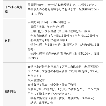
即日勤務から、来年4月勤務希望まで、ご相談ください！
その他応募資
学生さんの応募もお待ちしております（配属園等につい
格
てはご相談♪）
☆年間休日124日（2026年度）☆
・日曜 / 祝日、年末年始休暇
・土曜日はシフト勤務（※土曜出勤時は平日振休）
・年次有給休暇（入社日に3日付与＋半年後に10日付与）
初年度でも13日の有給休暇★
休日
・特別休暇（年5日を有給で取得可／例：結婚の際に5日
付与）
・介護休暇/産前産後休暇/育児休暇（取得率100％、復職
率83％）
★借り上げ社宅制度毎月１万円の自己負担で利用可能◎
ライクキッズ提携の不動産会社にてお部屋を探していた
だきます！
※入居規定有
会社負担：礼金・鍵交換・仲介手数料
※敷金が0円の物件は、1か月分の賃料をクリーニング費
福利厚生
用として徴収させていただきます。
・社会保険完備（雇用・労災・健康保険・厚生年金）
・結婚、出産祝い金