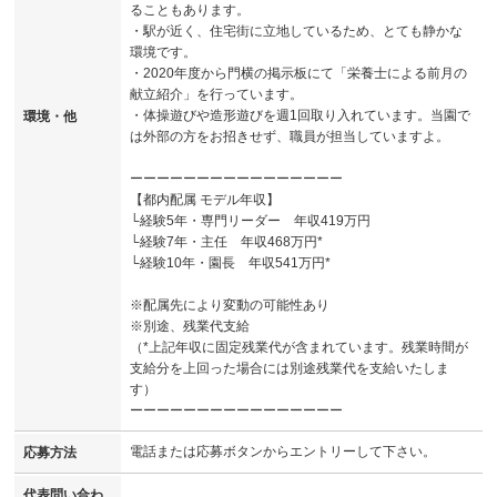
ることもあります。
・駅が近く、住宅街に立地しているため、とても静かな
環境です。
・2020年度から門横の掲示板にて「栄養士による前月の
献立紹介」を行っています。
・体操遊びや造形遊びを週1回取り入れています。当園で
環境・他
は外部の方をお招きせず、職員が担当していますよ。
ーーーーーーーーーーーーーーーー
【都内配属 モデル年収】
└経験5年・専門リーダー 年収419万円
└経験7年・主任 年収468万円*
└経験10年・園長 年収541万円*
※配属先により変動の可能性あり
※別途、残業代支給
（*上記年収に固定残業代が含まれています。残業時間が
支給分を上回った場合には別途残業代を支給いたしま
す）
ーーーーーーーーーーーーーーーー
電話または応募ボタンからエントリーして下さい。
応募方法
代表問い合わ