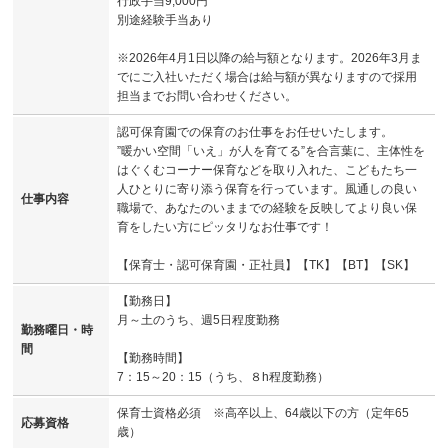
行政手当9,000円
別途経験手当あり
※2026年4月1日以降の給与額となります。2026年3月ま
でにご入社いただく場合は給与額が異なりますので採用
担当までお問い合わせください。
認可保育園での保育のお仕事をお任せいたします。
”暖かい空間「いえ」が人を育てる”を合言葉に、主体性を
はぐくむコーナー保育などを取り入れた、こどもたち一
人ひとりに寄り添う保育を行っています。風通しの良い
仕事内容
職場で、あなたのいままでの経験を反映してより良い保
育をしたい方にピッタリなお仕事です！
【保育士・認可保育園・正社員】【TK】【BT】【SK】
【勤務日】
月～土のうち、週5日程度勤務
勤務曜日・時
間
【勤務時間】
7：15～20：15（うち、８h程度勤務）
保育士資格必須 ※高卒以上、64歳以下の方（定年65
応募資格
歳）