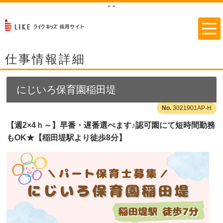
"
"
仕事情報詳細
にじいろ保育園稲田堤
3021901AP-H
【週2×4ｈ～】早番・遅番選べます♪認可園にて短時間勤務
もOK★【稲田堤駅より徒歩8分】