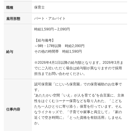
保育士
職種
パート・アルバイト
雇用形態
時給1,590円～2,090円
【給与備考】
～9時・17時以降 時給2,090円
その他の時間帯 時給1,590円
給与
※2026年4月1日以降の給与額となります。2026年3月ま
でにご入社いただく場合は給与額が異なりますので採用
担当までお問い合わせください。
認可保育園「にじいろ保育園」での保育補助のお仕事で
す。
”あたたかい空間「いえ」が人を育てる”を合言葉に、主体
性をはぐくむコーナー保育などを取り入れた、「こども
たち一人ひとりに寄り添う」保育を行っています。そん
仕事内容
なライクキッズで、「子育てや家事と両立して」「家の
近くで空き時間に」「とった資格を有効活用」しません
か。