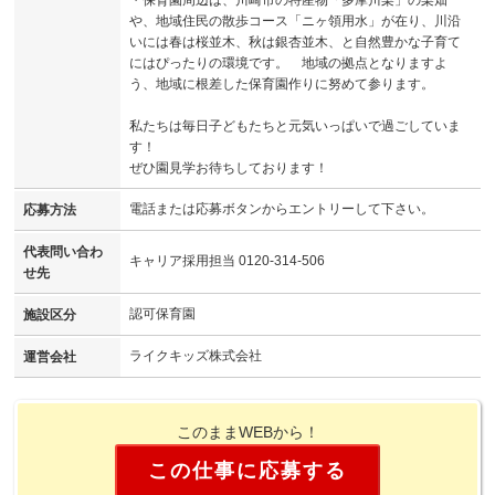
や、地域住民の散歩コース「ニヶ領用水」が在り、川沿
いには春は桜並木、秋は銀杏並木、と自然豊かな子育て
にはぴったりの環境です。 地域の拠点となりますよ
う、地域に根差した保育園作りに努めて参ります。
私たちは毎日子どもたちと元気いっぱいで過ごしていま
す！
ぜひ園見学お待ちしております！
電話または応募ボタンからエントリーして下さい。
応募方法
代表問い合わ
キャリア採用担当 0120-314-506
せ先
認可保育園
施設区分
ライクキッズ株式会社
運営会社
このままWEBから！
この仕事に応募する