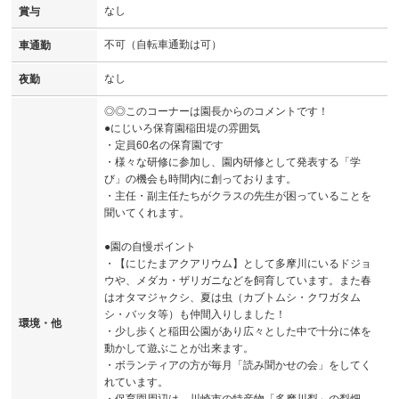
なし
賞与
不可（自転車通勤は可）
車通勤
なし
夜勤
◎◎このコーナーは園長からのコメントです！
●にじいろ保育園稲田堤の雰囲気
・定員60名の保育園です
・様々な研修に参加し、園内研修として発表する「学
び」の機会も時間内に創っております。
・主任・副主任たちがクラスの先生が困っていることを
聞いてくれます。
●園の自慢ポイント
・【にじたまアクアリウム】として多摩川にいるドジョ
ウや、メダカ・ザリガニなどを飼育しています。また春
はオタマジャクシ、夏は虫（カブトムシ・クワガタム
シ・バッタ等）も仲間入りしました！
環境・他
・少し歩くと稲田公園があり広々とした中で十分に体を
動かして遊ぶことが出来ます。
・ボランティアの方が毎月「読み聞かせの会」をしてく
れています。
・保育園周辺は、川崎市の特産物「多摩川梨」の梨畑