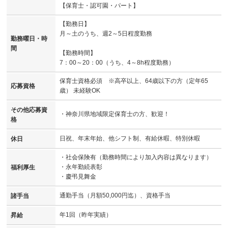
【保育士・認可園・パート】
【勤務日】
月～土のうち、週2～5日程度勤務
勤務曜日・時
間
【勤務時間】
7：00～20：00（うち、4～8h程度勤務）
保育士資格必須 ※高卒以上、64歳以下の方（定年65
応募資格
歳） 未経験OK
その他応募資
・神奈川県地域限定保育士の方、歓迎！
格
日祝、年末年始、他シフト制、有給休暇、特別休暇
休日
・社会保険有（勤務時間により加入内容は異なります）
・永年勤続表彰
福利厚生
・慶弔見舞金
通勤手当（月額50,000円迄）、資格手当
諸手当
年1回（昨年実績）
昇給