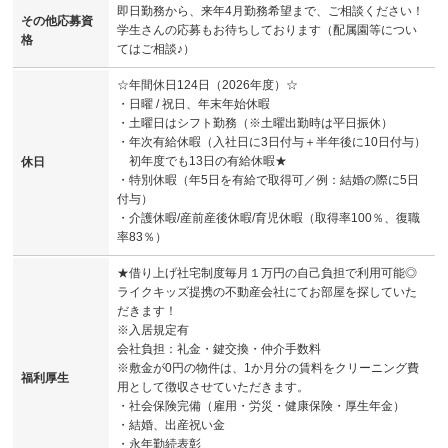
即日勤務から、来年4月勤務希望まで、ご相談ください！
その他応募資
学生さんの応募もお待ちしております（配属園等につい
格
てはご相談♪）
☆年間休日124日（2026年度）☆
・日曜 / 祝日、年末年始休暇
・土曜日はシフト勤務（※土曜出勤時は平日振休）
・年次有給休暇（入社日に3日付与＋半年後に10日付与）
初年度でも13日の有給休暇★
休日
・特別休暇（年5日を有給で取得可／例：結婚の際に5日
付与）
・介護休暇/産前産後休暇/育児休暇（取得率100％、復職
率83％）
★借り上げ社宅制度毎月１万円の自己負担で利用可能◎
ライクキッズ提携の不動産会社にてお部屋を探していた
だきます！
※入居規定有
会社負担：礼金・鍵交換・仲介手数料
※敷金が0円の物件は、1か月分の賃料をクリーニング費
福利厚生
用として徴収させていただきます。
・社会保険完備（雇用・労災・健康保険・厚生年金）
・結婚、出産祝い金
・永年勤続表彰