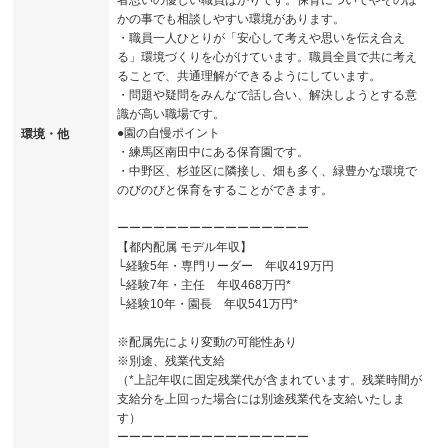
かの事でも相談しやすい環境があります。
・職員一人ひとりが「安心して考えや思いを伝え合え
る」環境づくりを心がけています。職員全員で共に考え
ることで、共通理解ができるようにしています。
・問題や疑問をみんなで話し合い、解決しようとする意
識が高い職場です。
●園の自慢ポイント
環境・他
・練馬区南田中にある保育園です。
・中野区、杉並区に隣接し、畑も多く、緑豊かな環境で
のびのびと保育をすることができます。
ーーーーーーーーーーーーーーーー
【都内配属 モデル年収】
└経験5年・専門リーダー 年収419万円
└経験7年・主任 年収468万円*
└経験10年・園長 年収541万円*
※配属先により変動の可能性あり
※別途、残業代支給
（*上記年収に固定残業代が含まれています。残業時間が
支給分を上回った場合には別途残業代を支給いたしま
す）
ーーーーーーーーーーーーーーーー