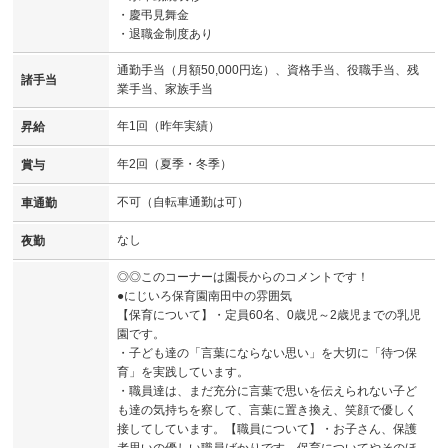
・慶弔見舞金
・退職金制度あり
通勤手当（月額50,000円迄）、資格手当、役職手当、残
諸手当
業手当、家族手当
年1回（昨年実績）
昇給
年2回（夏季・冬季）
賞与
不可（自転車通勤は可）
車通勤
なし
夜勤
◎◎このコーナーは園長からのコメントです！
●にじいろ保育園南田中の雰囲気
【保育について】・定員60名、0歳児～2歳児までの乳児
園です。
・子ども達の「言葉にならない思い」を大切に「待つ保
育」を実践しています。
・職員達は、まだ充分に言葉で思いを伝えられない子ど
も達の気持ちを察して、言葉に置き換え、笑顔で優しく
接してしています。【職員について】・お子さん、保護
者思いの優しい職員ばかりです。保育についてやそのほ