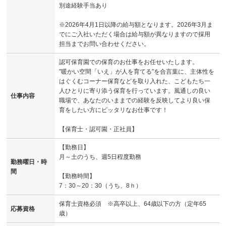
別途経験手当あり
※2026年4月1日以降の給与額となります。2026年3月ま
でにご入社いただく場合は給与額が異なりますので採用
担当までお問い合わせください。
認可保育園での保育のお仕事をお任せいたします。
”暖かい空間「いえ」が人を育てる”を合言葉に、主体性を
はぐくむコーナー保育などを取り入れた、こどもたち一
人ひとりに寄り添う保育を行っています。風通しの良い
仕事内容
職場で、あなたのいままでの経験を反映してより良い保
育をしたい方にピッタリなお仕事です！
【保育士・認可園・正社員】
【勤務日】
月～土のうち、週5日程度勤務
勤務曜日・時
間
【勤務時間】
7：30～20：30（うち、8ｈ）
保育士資格必須 ※高卒以上、64歳以下の方（定年65
応募資格
歳）