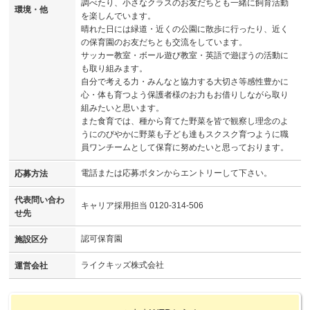
調べたり、小さなクラスのお友だちとも一緒に飼育活動
環境・他
を楽しんでいます。
晴れた日には緑道・近くの公園に散歩に行ったり、近く
の保育園のお友だちとも交流をしています。
サッカー教室・ボール遊び教室・英語で遊ぼうの活動に
も取り組みます。
自分で考える力・みんなと協力する大切さ等感性豊かに
心・体も育つよう保護者様のお力もお借りしながら取り
組みたいと思います。
また食育では、種から育てた野菜を皆で観察し理念のよ
うにのびやかに野菜も子ども達もスクスク育つように職
員ワンチームとして保育に努めたいと思っております。
電話または応募ボタンからエントリーして下さい。
応募方法
代表問い合わ
キャリア採用担当 0120-314-506
せ先
認可保育園
施設区分
ライクキッズ株式会社
運営会社