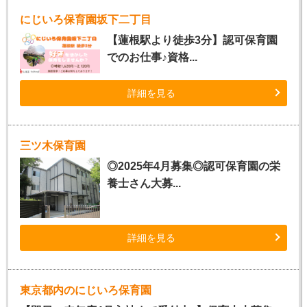
にじいろ保育園坂下二丁目
【蓮根駅より徒歩3分】認可保育園
でのお仕事♪資格...
詳細を見る
三ツ木保育園
◎2025年4月募集◎認可保育園の栄
養士さん大募...
詳細を見る
東京都内のにじいろ保育園