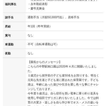
・永年勤続表彰
福利厚生
・慶弔見舞金
通勤手当（月額50,000円迄）、資格手当
諸手当
年1回（昨年実績）
昇給
なし
賞与
不可（自転車通勤は可）
車通勤
なし
夜勤
【園長からのメッセージ】
こちらの中野駅南口園は2020年４月に開園いたしまし
た。
１歳児から就学前の子ども達50名をお預りする、明るく
元気な先生達と子ども達に囲まれた保育園です。子ども
達は、年齢にあった遊びや生活を通し色々な事にチャレ
ンジしております。
今年度５歳児は、自ら切符を買い電車に乗り釣り道具を
使用し早稲田でザリガニ釣りをいたしました。今では飼
育の大変さ・楽しさを自ら学び本でオス・メスの違いを