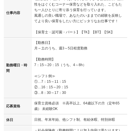
性をはぐくむコーナー保育などを取り入れた、こどもた
ち一人ひとりに寄り添う保育を行っています。
仕事内容
風通しの良い職場で、あなたのいままでの経験を反映し
てより良い保育をしたい方にピッタリなお仕事です！
【保育士・認可園・パート】【TK】【BT】【SK】
【勤務日】
月～土のうち、週3～5日程度勤務
【勤務時間】
7：15～20：15（うち、4～8h）
勤務曜日・時
間
≪シフト例≫
①…7：15～11：15
②…16：15～20：15
③…8：30～17：30
保育士資格必須 ※高卒以上、64歳以下の方（定年65
応募資格
歳） 未経験OK
日祝、年末年始、他シフト制、有給休暇、特別休暇
休日
・社会保険有（勤務時間により加入内容は異なります）