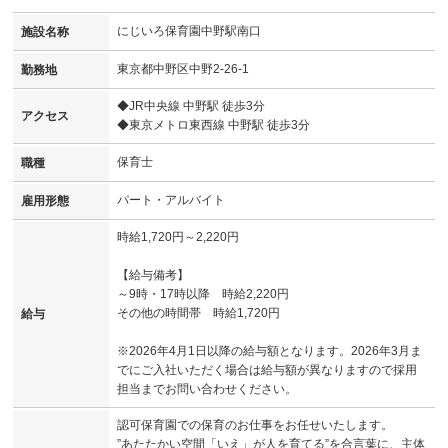
にじいろ保育園中野駅南口
施設名称
東京都中野区中野2-26-1
勤務地
◆JR中央線 中野駅 徒歩3分
アクセス
◆東京メトロ東西線 中野駅 徒歩3分
保育士
職種
パート・アルバイト
雇用形態
時給1,720円～2,220円
【給与備考】
～9時・17時以降 時給2,220円
その他の時間帯 時給1,720円
給与
※2026年4月1日以降の給与額となります。2026年3月ま
でにご入社いただく場合は給与額が異なりますので採用
担当までお問い合わせください。
認可保育園での保育のお仕事をお任せいたします。
”あたたかい空間「いえ」が人を育てる”を合言葉に、主体