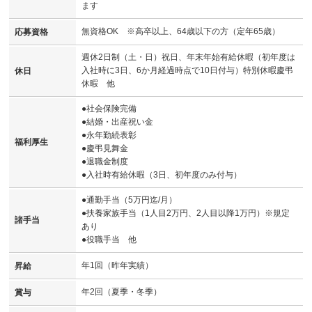
ます
無資格OK ※高卒以上、64歳以下の方（定年65歳）
応募資格
週休2日制（土・日）祝日、年末年始有給休暇（初年度は
入社時に3日、6か月経過時点で10日付与）特別休暇慶弔
休日
休暇 他
●社会保険完備
●結婚・出産祝い金
●永年勤続表彰
福利厚生
●慶弔見舞金
●退職金制度
●入社時有給休暇（3日、初年度のみ付与）
●通勤手当（5万円迄/月）
●扶養家族手当（1人目2万円、2人目以降1万円）※規定
諸手当
あり
●役職手当 他
年1回（昨年実績）
昇給
年2回（夏季・冬季）
賞与