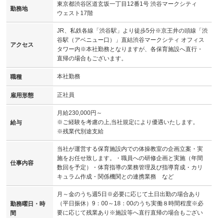
東京都渋谷区道玄坂一丁目12番1号 渋谷マークシティ
勤務地
ウェスト17階
JR、私鉄各線「渋谷駅」より徒歩5分※京王井の頭線「渋
谷駅（アベニュー口）」直結渋谷マークシティ オフィス
アクセス
タワー内※本社勤務となりますが、各保育施設へ直行・
直帰の場合もございます。
本社勤務
職種
正社員
雇用形態
月給230,000円～
※ご経験を考慮の上,当社規定により優遇いたします。
給与
※残業代別途支給
当社が運営する保育施設内での体操教室の企画立案・実
施をお任せ致します。・職員への研修企画と実施（年間
仕事内容
数回を予定）・体育指導の業務管理及び指導育成・カリ
キュラム作成・関係機関との連携業務 など
月～金のうち週5日※必要に応じて土日出勤の場合あり
（平日振休）9：00～18：00のうち実働８時間程度※必
勤務曜日・時
要に応じて残業あり※施設等へ直行直帰の場合もござい
間