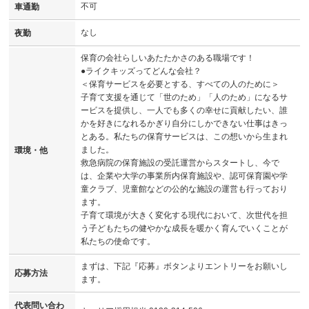
不可
車通勤
なし
夜勤
保育の会社らしいあたたかさのある職場です！
●ライクキッズってどんな会社？
＜保育サービスを必要とする、すべての人のために＞
子育て支援を通じて「世のため」「人のため」になるサ
ービスを提供し、一人でも多くの幸せに貢献したい、誰
かを好きになれるかぎり自分にしかできない仕事はきっ
とある。私たちの保育サービスは、この想いから生まれ
ました。
環境・他
救急病院の保育施設の受託運営からスタートし、今で
は、企業や大学の事業所内保育施設や、認可保育園や学
童クラブ、児童館などの公的な施設の運営も行っており
ます。
子育て環境が大きく変化する現代において、次世代を担
う子どもたちの健やかな成長を暖かく育んでいくことが
私たちの使命です。
まずは、下記『応募』ボタンよりエントリーをお願いし
応募方法
ます。
代表問い合わ