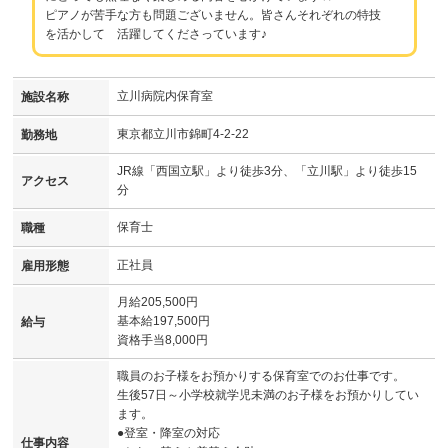
ピアノが苦手な方も問題ございません。皆さんそれぞれの特技
を活かして 活躍してくださっています♪
立川病院内保育室
施設名称
東京都立川市錦町4-2-22
勤務地
JR線「西国立駅」より徒歩3分、「立川駅」より徒歩15
アクセス
分
保育士
職種
正社員
雇用形態
月給205,500円
基本給197,500円
給与
資格手当8,000円
職員のお子様をお預かりする保育室でのお仕事です。
生後57日～小学校就学児未満のお子様をお預かりしてい
ます。
●登室・降室の対応
仕事内容