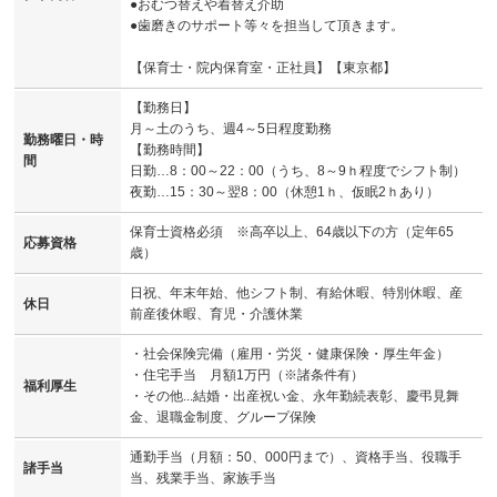
●おむつ替えや着替え介助
●歯磨きのサポート等々を担当して頂きます。
【保育士・院内保育室・正社員】【東京都】
【勤務日】
月～土のうち、週4～5日程度勤務
勤務曜日・時
【勤務時間】
間
日勤…8：00～22：00（うち、8～9ｈ程度でシフト制）
夜勤…15：30～翌8：00（休憩1ｈ、仮眠2ｈあり）
保育士資格必須 ※高卒以上、64歳以下の方（定年65
応募資格
歳）
日祝、年末年始、他シフト制、有給休暇、特別休暇、産
休日
前産後休暇、育児・介護休業
・社会保険完備（雇用・労災・健康保険・厚生年金）
・住宅手当 月額1万円（※諸条件有）
福利厚生
・その他...結婚・出産祝い金、永年勤続表彰、慶弔見舞
金、退職金制度、グループ保険
通勤手当（月額：50、000円まで）、資格手当、役職手
諸手当
当、残業手当、家族手当