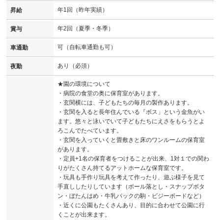
年1回（昨年実績）
昇給
年2回（夏季・冬季）
賞与
可（自転車通勤も可）
車通勤
あり（必須）
夜勤
★園の環境について
・病院の食堂の奥に保育室があります。
・玄関横には、子どもたちの毎月の製作あります。
・玄関を入ると長年住んでいる『ボス」という金魚がい
ます。悠々と泳いでいて子どもたちにえさをもらうとよ
ろこんでたべています。
・玄関を入っていくと畳敷きと床のワンルームの保育室
があります。
・定員+1名の保育者をつけることが出来、1対１での関わ
りがたくさん持てるアットホームな保育室です。
・玩具も手作り玩具を考えて作ったり、遊ぶ様子を見て
手直ししたりしています（ボール落とし・スナップボタ
ン・ぼたんはめ・牛乳パックの駒・ビジーボードなど）
・近くに公園もたくさんあり、目的に合わせて公園に行
くことが出来ます。