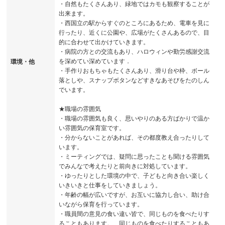
・自然もたくさんあり、緑地ではカモも観察することが
出来ます。
・西国立の駅からすぐのところにあるため、電車を見に
行ったり、近くに公園や、広場がたくさんあるので、目
的に合わせて出かけていきます。
・病院の方との交流もあり、ハロウィンや勤労感謝交流
を深めてい深めています．
環境・他
・手作りおもちゃもたくさんあり、滑り台や枠、ボール
落としや、スナップボタンなどすきなあそびをたのしん
でいます。
★職場の雰囲気
・職場の雰囲気も良く、思いやりのある方ばかりで温か
い雰囲気の保育室です。
・分からないことがあれば、その都度教え合ったりして
います。
・ミーティングでは、疑問に思ったことも聞ける雰囲気
でみんなで考えたりと前向きに対処しています。
・ゆったりとした環境の中で、子どもと向き合い楽しく
いきいきと仕事をしていきましょう。
・年齢の幅が広いですが、お互いに協力し合い、助け合
いながら保育を行っています。
・職員間の意見の食い違い皆で、同じものを食べたりす
ることもあります。、同じものを食べたりすることもあ