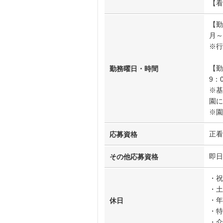
【看
【勤
月～
※行
【勤
勤務曜日・時間
9：
※基
園に
※園
正看
応募資格
即日
その他応募資格
・祝
・土
・年
休日
・特
・介