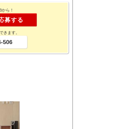
Bから！
応募する
できます。
4-506