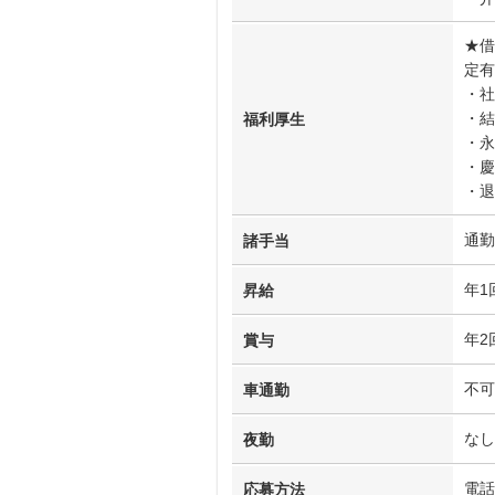
★借
定有
・社
・結
福利厚生
・永
・慶
・退
通勤
諸手当
年1
昇給
年2
賞与
不可
車通勤
なし
夜勤
電話
応募方法