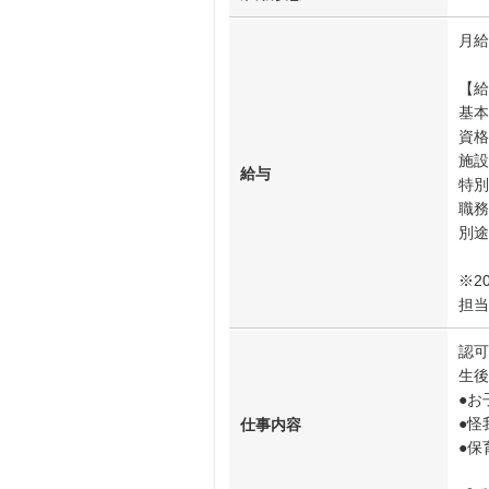
月給3
【給
基本
資格
施設
給与
特別
職務
別途
※2
担当
認可
生後
●お
●怪
仕事内容
●保