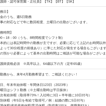
護師・認可保育園・正社員】【TK】【BT】【SK】
務日】
金のうち、週5日勤務
事の対応などで年に数回程度、土曜日の出勤がございます。
務時間】
00～18：00（うち、8時間程度でシフト制）
本的には表記時間中の勤務が主ですが、必要に応じて上記のお時間以外で開
よって30分程度の前後あり）に準じた対応が発生する場合もございま
の預かり必要によって基本の出勤時間はご相談が可能な場合がございま
護師資格必須 ※高卒以上、64歳以下の方（定年65歳）
勤務から、来年4月勤務希望まで、ご相談ください！
日、年末年始休暇・年間休日123日（2023年）
曜日はシフト勤務（※土曜出勤時は平日振休）
次有給休暇（取得率73%！入社時に3日＋半年後に10日付与）
別休暇（年5日を有給で取得可／例：結婚の際に5日付与）
護休暇/産前産後休暇/育児休暇（取得率100％、復職率83％）