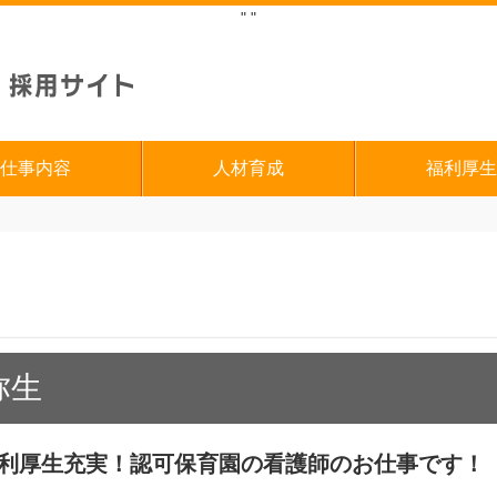
"
"
仕事内容
人材育成
福利厚生
弥生
】福利厚生充実！認可保育園の看護師のお仕事です！