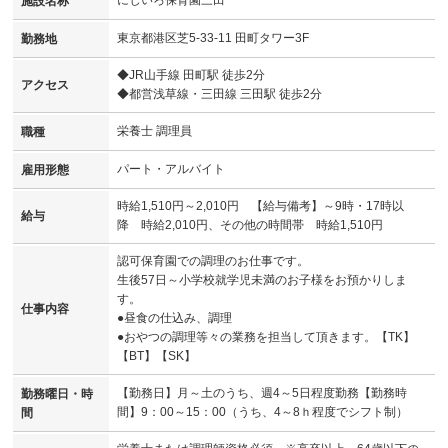
施設名称
東京都港区芝5-33-11 田町タワー3F
勤務地
◆JR山手線 田町駅 徒歩2分
アクセス
◆都営浅草線・三田線 三田駅 徒歩2分
栄養士 調理員
職種
パート・アルバイト
雇用形態
時給1,510円～2,010円 【給与備考】～9時・17時以
給与
降 時給2,010円、その他の時間帯 時給1,510円
認可保育園での調理のお仕事です。
生後57日～小学校就学児未満のお子様をお預かりしま
す。
仕事内容
●昼食の仕込み、調理
●おやつの調理等々の業務を担当して頂きます。【TK】
【BT】【SK】
【勤務日】月～土のうち、週4～5日程度勤務【勤務時
勤務曜日・時
間】9：00～15：00（うち、4～8ｈ程度でシフト制）
間