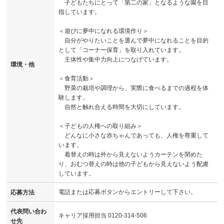
子どもたちにとって「第二の家」となるような園を目
指しています。
＜遊びに夢中になれる環境作り＞
自分がやりたいことを選んで夢中になれることを目的
として「コーナー保育」を取り入れています。
主体性や集中力向上につなげています。
環境・他
＜食育活動＞
野菜の栽培や調理から、実際に食べるまでの過程を体
験します。
自然と触れ合える時間を大切にしています。
＜子どもの人権への取り組み＞
どんなに小さな赤ちゃんであっても、人権を尊重して
います。
着替えの時は外から見えないようカーテンを閉めた
り、おむつ替えの時は他の子どもから見えないよう配慮
しています。
電話または応募ボタンからエントリーして下さい。
応募方法
代表問い合わ
キャリア採用担当 0120-314-506
せ先