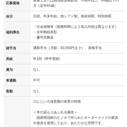
栄養士または調理師資格必須 ※高卒以上、64歳以下の
応募資格
方（定年65歳）
日祝、年末年始、他シフト制、有給休暇、特別休暇
休日
・社会保険有（勤務時間により加入内容は異なります）
・永年勤続表彰
福利厚生
・慶弔見舞金
通勤手当（月額：50,000円まで）、資格手当
諸手当
年1回（昨年実績）
昇給
なし
賞与
不可
車通勤
なし
夜勤
◎にじいろ保育園の保育の特徴
＜木の温もりあふれる園舎＞
国産間伐材のヒノキで作られたオーダーメイドの家具
や遊具を使用しており、あたたかな空間です。