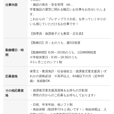
・施設の衛生・安全管理 etc…
仕事内容
学童施設の運営に関わる幅広いお仕事をお任せいたしま
す。
これからの「プレディプラス久松」を作っていくやりが
いも感じていただけるお仕事です！
【指導員・放課後子ども教室・正社員】
【勤務日】月～土のうち、週5日程度
勤務曜日・時
【勤務時間】8:00～20:00のうち、1日8時間程度
間
※学校休業日：9:30～18:30のうち
※1ヶ月ごとのシフト制
保育士・教員免許・社会福祉士・放課後児童支援員 いず
れかの資格必須 ※高卒以上、64歳以下の方（定年65
応募資格
歳） 未経験OK
・放課後児童支援員資格をお持ちの方歓迎
その他応募資
・男性の方からのご応募もお待ちしております♪
格
・日祝、年末年始、他シフト制
・有給休暇（取得率73％と高いです！）有給休暇は、入