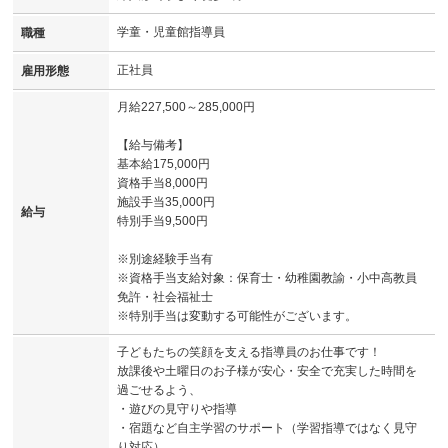
学童・児童館指導員
職種
正社員
雇用形態
月給227,500～285,000円
【給与備考】
基本給175,000円
資格手当8,000円
施設手当35,000円
給与
特別手当9,500円
※別途経験手当有
※資格手当支給対象：保育士・幼稚園教諭・小中高教員
免許・社会福祉士
※特別手当は変動する可能性がございます。
子どもたちの笑顔を支える指導員のお仕事です！
放課後や土曜日のお子様が安心・安全で充実した時間を
過ごせるよう、
・遊びの見守りや指導
・宿題など自主学習のサポート（学習指導ではなく見守
り対応）