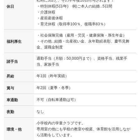
社時に3日と、その半年後10日付与されます！
・特別休暇(5日/年) 例)ご本人の結婚...5日間
休日
・介護休暇
・産前産後休暇
・育児休暇（取得率100％、復職率83％）
・社会保険完備（雇用・労災・健康保険・厚生年金）
・その他...結婚・出産祝い金、永年勤続表彰、慶弔見舞
福利厚生
金、退職金制度
通勤手当（月額：50,000円まで）、資格手当、残業手
諸手当
当、家族手当
年1回（昨年実績）
昇給
年2回（夏季・冬季）
賞与
不可（自転車通勤は可）
車通勤
なし
夜勤
小学校内の学童クラブです。
専用室の他にも学校の教室や校庭、体育館を活用しなが
環境・他
ら活動をしています。