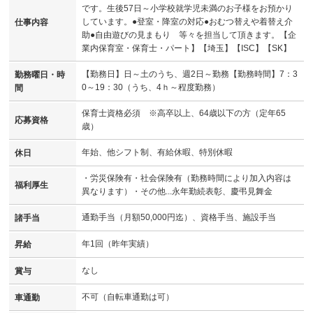
です。生後57日～小学校就学児未満のお子様をお預かり
しています。●登室・降室の対応●おむつ替えや着替え介
仕事内容
助●自由遊びの見まもり 等々を担当して頂きます。【企
業内保育室・保育士・パート】【埼玉】【ISC】【SK】
【勤務日】日～土のうち、週2日～勤務【勤務時間】7：3
勤務曜日・時
0～19：30（うち、4ｈ～程度勤務）
間
保育士資格必須 ※高卒以上、64歳以下の方（定年65
応募資格
歳）
年始、他シフト制、有給休暇、特別休暇
休日
・労災保険有・社会保険有（勤務時間により加入内容は
福利厚生
異なります）・その他...永年勤続表彰、慶弔見舞金
通勤手当（月額50,000円迄）、資格手当、施設手当
諸手当
年1回（昨年実績）
昇給
なし
賞与
不可（自転車通勤は可）
車通勤