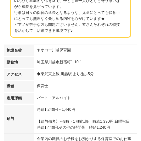
のんびり家庭的な保育室で、子ども達一人ひとりと寄り添いな
がら成長を見守っています。
行事は日々の保育の延長となるような、児童にとっても保育士
にとっても無理なく楽しめる内容を心がけています★
ピアノが苦手な方も問題ございません。皆さんそれぞれの特技
を活かして 活躍できる環境です♪
ヤオコー川越保育園
施設名称
埼玉県川越市新宿町1-10-1
勤務地
◆東武東上線 川越駅 より徒歩5分
アクセス
保育士
職種
パート・アルバイト
雇用形態
時給1,240円～1,440円
給与
【給与備考】～9時・17時以降 時給1,390円,日曜祝日
時給1,440円,その他の時間帯 時給1,240円
企業内の職員のお子様をお預かりする保育室でのお仕事