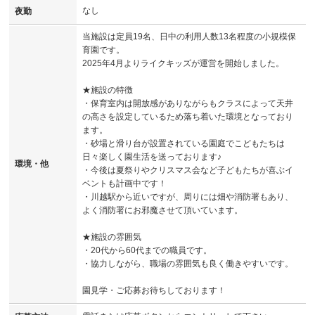
なし
夜勤
当施設は定員19名、日中の利用人数13名程度の小規模保
育園です。
2025年4月よりライクキッズが運営を開始しました。
★施設の特徴
・保育室内は開放感がありながらもクラスによって天井
の高さを設定しているため落ち着いた環境となっており
ます。
・砂場と滑り台が設置されている園庭でこどもたちは
日々楽しく園生活を送っております♪
環境・他
・今後は夏祭りやクリスマス会など子どもたちが喜ぶイ
ベントも計画中です！
・川越駅から近いですが、周りには畑や消防署もあり、
よく消防署にお邪魔させて頂いています。
★施設の雰囲気
・20代から60代までの職員です。
・協力しながら、職場の雰囲気も良く働きやすいです。
園見学・ご応募お待ちしております！