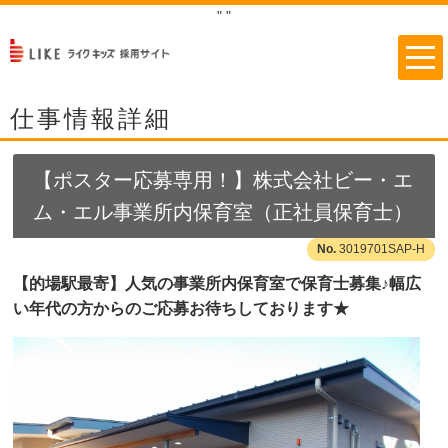
"
"
仕事情報詳細
【ポスター応募専用！】株式会社ビー・エ
ム・エル事業所内保育室（正社員保育士）
3019701SAP-H
【的場駅最寄】人気の事業所内保育室で保育士募集♪幅広
い年代の方からのご応募お待ちしております★