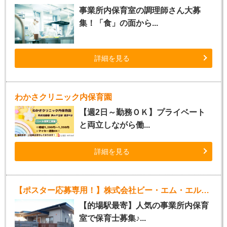
事業所内保育室の調理師さん大募
集！「食」の面から...
詳細を見る
わかさクリニック内保育園
【週2日～勤務ＯＫ】プライベート
と両立しながら働...
詳細を見る
【ポスター応募専用！】株式会社ビー・エム・エル事業所内保育室（パート保育士）
【的場駅最寄】人気の事業所内保育
室で保育士募集♪...