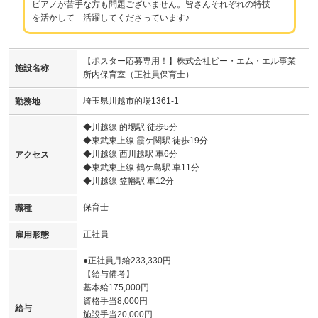
ピアノが苦手な方も問題ございません。皆さんそれぞれの特技
を活かして 活躍してくださっています♪
【ポスター応募専用！】株式会社ビー・エム・エル事業
施設名称
所内保育室（正社員保育士）
埼玉県川越市的場1361-1
勤務地
◆川越線 的場駅 徒歩5分
◆東武東上線 霞ケ関駅 徒歩19分
◆川越線 西川越駅 車6分
アクセス
◆東武東上線 鶴ケ島駅 車11分
◆川越線 笠幡駅 車12分
保育士
職種
正社員
雇用形態
●正社員月給233,330円
【給与備考】
基本給175,000円
資格手当8,000円
給与
施設手当20,000円