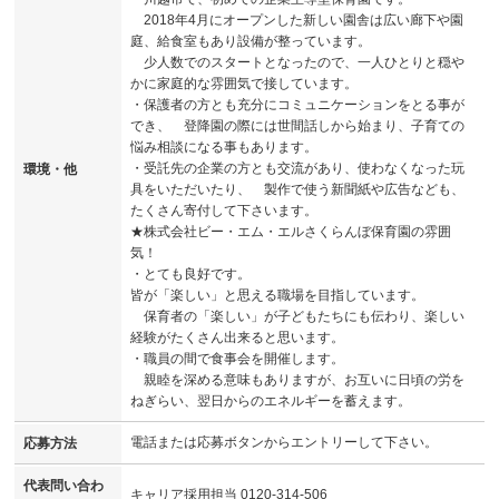
2018年4月にオープンした新しい園舎は広い廊下や園
庭、給食室もあり設備が整っています。
少人数でのスタートとなったので、一人ひとりと穏や
かに家庭的な雰囲気で接しています。
・保護者の方とも充分にコミュニケーションをとる事が
でき、 登降園の際には世間話しから始まり、子育ての
悩み相談になる事もあります。
・受託先の企業の方とも交流があり、使わなくなった玩
環境・他
具をいただいたり、 製作で使う新聞紙や広告なども、
たくさん寄付して下さいます。
★株式会社ビー・エム・エルさくらんぼ保育園の雰囲
気！
・とても良好です。
皆が「楽しい」と思える職場を目指しています。
保育者の「楽しい」が子どもたちにも伝わり、楽しい
経験がたくさん出来ると思います。
・職員の間で食事会を開催します。
親睦を深める意味もありますが、お互いに日頃の労を
ねぎらい、翌日からのエネルギーを蓄えます。
電話または応募ボタンからエントリーして下さい。
応募方法
代表問い合わ
キャリア採用担当 0120-314-506