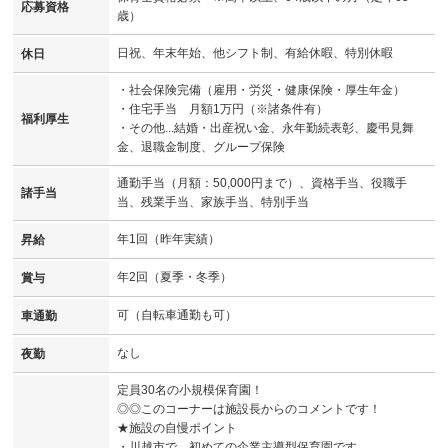
応募資格
歳）
日祝、年末年始、他シフト制、有給休暇、特別休暇
休日
・社会保険完備（雇用・労災・健康保険・厚生年金）
・住宅手当 月額1万円（※諸条件有）
福利厚生
・その他...結婚・出産祝い金、永年勤続表彰、慶弔見舞
金、退職金制度、グループ保険
通勤手当（月額：50,000円まで）、資格手当、役職手
諸手当
当、残業手当、家族手当、特別手当
年1回（昨年実績）
昇給
年2回（夏季・冬季）
賞与
可（自転車通勤も可）
車通勤
なし
夜勤
定員30名の小規模保育園！
◎◎このコーナーは施設長からのコメントです！
★施設の自慢ポイント
・川越市で、初めての企業主導型保育園です。