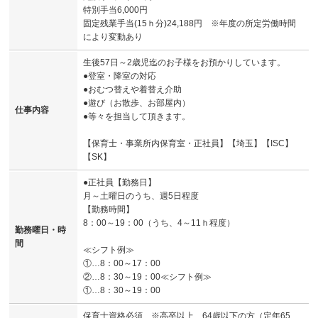
特別手当6,000円
固定残業手当(15ｈ分)24,188円 ※年度の所定労働時間
により変動あり
生後57日～2歳児迄のお子様をお預かりしています。
●登室・降室の対応
●おむつ替えや着替え介助
●遊び（お散歩、お部屋内）
仕事内容
●等々を担当して頂きます。
【保育士・事業所内保育室・正社員】【埼玉】【ISC】
【SK】
●正社員【勤務日】
月～土曜日のうち、週5日程度
【勤務時間】
8：00～19：00（うち、4～11ｈ程度）
勤務曜日・時
間
≪シフト例≫
①…8：00～17：00
②…8：30～19：00≪シフト例≫
①…8：30～19：00
保育士資格必須 ※高卒以上、64歳以下の方（定年65