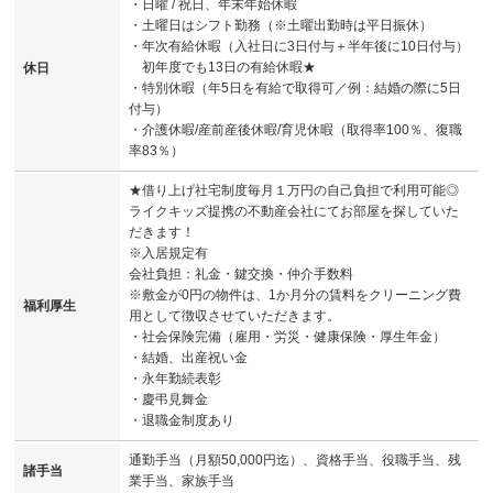
・日曜 / 祝日、年末年始休暇
・土曜日はシフト勤務（※土曜出勤時は平日振休）
・年次有給休暇（入社日に3日付与＋半年後に10日付与）
初年度でも13日の有給休暇★
休日
・特別休暇（年5日を有給で取得可／例：結婚の際に5日
付与）
・介護休暇/産前産後休暇/育児休暇（取得率100％、復職
率83％）
★借り上げ社宅制度毎月１万円の自己負担で利用可能◎
ライクキッズ提携の不動産会社にてお部屋を探していた
だきます！
※入居規定有
会社負担：礼金・鍵交換・仲介手数料
※敷金が0円の物件は、1か月分の賃料をクリーニング費
福利厚生
用として徴収させていただきます。
・社会保険完備（雇用・労災・健康保険・厚生年金）
・結婚、出産祝い金
・永年勤続表彰
・慶弔見舞金
・退職金制度あり
通勤手当（月額50,000円迄）、資格手当、役職手当、残
諸手当
業手当、家族手当