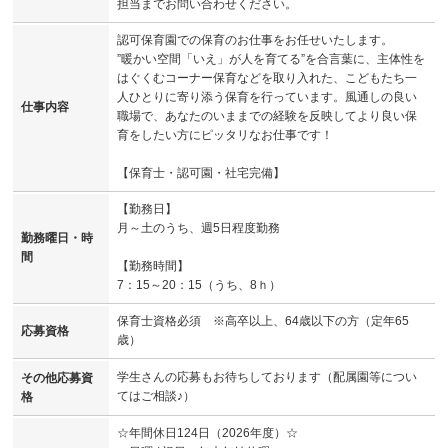
担当までお問い合わせください。
認可保育園での保育のお仕事をお任せいたします。
”暖かい空間「いえ」が人を育てる”を合言葉に、主体性を
はぐくむコーナー保育などを取り入れた、こどもたち一
人ひとりに寄り添う保育を行っています。風通しの良い
仕事内容
職場で、あなたのいままでの経験を反映してより良い保
育をしたい方にピッタリなお仕事です！
【保育士・認可園・社宅完備】
【勤務日】
月～土のうち、週5日程度勤務
勤務曜日・時
間
【勤務時間】
7：15～20：15（うち、8ｈ）
保育士資格必須 ※高卒以上、64歳以下の方（定年65
応募資格
歳）
学生さんの応募もお待ちしております（配属園等につい
その他応募資
てはご相談♪）
格
☆年間休日124日（2026年度）☆