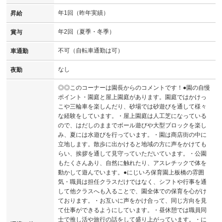
年1回（昨年実績）
昇給
年2回（夏季・冬季）
賞与
不可（自転車通勤は可）
車通勤
なし
夜勤
◎◎このコーナーは園長からのコメントです！●園の自慢
ポイント・園庭と屋上園庭があります。園庭ではかけっ
こや三輪車を楽しんだり、砂場では砂遊びを通して様々
な経験をしています。・屋上園庭は人工芝になっている
ので、はだしのままでボール遊びや大型ブロックを楽し
み、夏には水遊びを行っています。・園は商店街の中に
立地します。散歩に出かけると地域の方に声をかけても
らい、挨拶を通して見守っていただいています。・公園
もたくさんあり、自然に触れたり、アスレチックで体を
動かして遊んでいます。●にじいろ保育園上板橋の雰囲
気・職員は担任クラスだけではなく、シフトや行事を通
して他クラスへも入ることで、園全体での保育を心がけ
ております。・お互いに声をかけ合って、同じ方向を見
て仕事ができるようにしています。・昼休憩では職員同
士で推し活や旅行の話をして盛り上がっています。・に