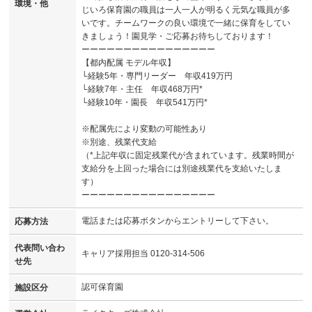
環境・他
じいろ保育園の職員は一人一人が明るく元気な職員が多
いです。チームワークの良い環境で一緒に保育をしてい
きましょう！園見学・ご応募お待ちしております！
ーーーーーーーーーーーーーーーー
【都内配属 モデル年収】
└経験5年・専門リーダー 年収419万円
└経験7年・主任 年収468万円*
└経験10年・園長 年収541万円*
※配属先により変動の可能性あり
※別途、残業代支給
（*上記年収に固定残業代が含まれています。残業時間が
支給分を上回った場合には別途残業代を支給いたしま
す）
ーーーーーーーーーーーーーーーー
電話または応募ボタンからエントリーして下さい。
応募方法
代表問い合わ
キャリア採用担当 0120-314-506
せ先
認可保育園
施設区分