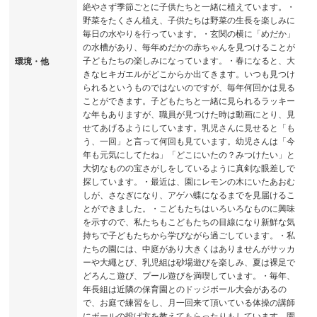
絶やさず季節ごとに子供たちと一緒に植えています。・
野菜をたくさん植え、子供たちは野菜の生長を楽しみに
毎日の水やりを行っています。・玄関の横に「めだか」
の水槽があり、毎年めだかの赤ちゃんを見つけることが
子どもたちの楽しみになっています。・春になると、大
環境・他
きなヒキガエルがどこからか出てきます。いつも見つけ
られるというものではないのですが、毎年何回かは見る
ことができます。子どもたちと一緒に見られるラッキー
な年もありますが、職員が見つけた時は動画にとり、見
せてあげるようにしています。乳児さんに見せると「も
う、一回」と言って何回も見ています。幼児さんは「今
年も元気にしてたね」「どこにいたの？みつけたい」と
大切なものの宝さがしをしているように真剣な眼差しで
探しています。・最近は、園にレモンの木にいたあおむ
しが、さなぎになり、アゲハ蝶になるまでを見届けるこ
とができました。・こどもたちはいろいろなものに興味
を示すので、私たちもこどもたちの目線になり新鮮な気
持ちで子どもたちから学びながら過ごしています。・私
たちの園には、中庭があり大きくはありませんがサッカ
ーや大繩とび、乳児組は砂場遊びを楽しみ、夏は裸足で
どろんこ遊び、プール遊びを満喫しています。・毎年、
年長組は近隣の保育園とのドッジボール大会があるの
で、お庭で練習をし、月一回来て頂いている体操の講師
にボールの投げ方を教えてもらったりもしています。園