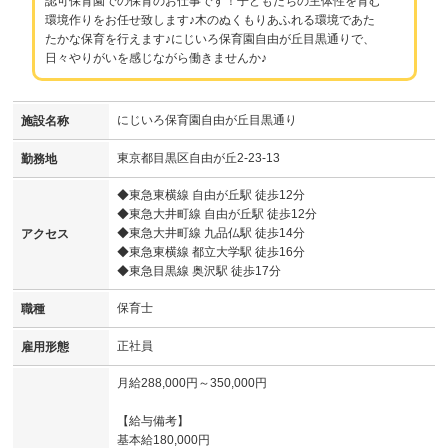
認可保育園での保育のお仕事です！子どもたちの主体性を育む
環境作りをお任せ致します♪木のぬくもりあふれる環境であた
たかな保育を行えます♪にじいろ保育園自由が丘目黒通りで、
日々やりがいを感じながら働きませんか♪
にじいろ保育園自由が丘目黒通り
施設名称
東京都目黒区自由が丘2-23-13
勤務地
◆東急東横線 自由が丘駅 徒歩12分
◆東急大井町線 自由が丘駅 徒歩12分
◆東急大井町線 九品仏駅 徒歩14分
アクセス
◆東急東横線 都立大学駅 徒歩16分
◆東急目黒線 奥沢駅 徒歩17分
保育士
職種
正社員
雇用形態
月給288,000円～350,000円
【給与備考】
基本給180,000円