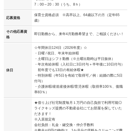
7：00～20：30（うち、8ｈ）
保育士資格必須 ※高卒以上、64歳以下の方（定年65
応募資格
歳）
その他応募資
即日勤務から、来年4月勤務希望まで、ご相談ください！
格
☆年間休日124日（2026年度）☆
・日曜 / 祝日、年末年始休暇
・土曜日はシフト勤務（※土曜出勤時は平日振休）
・年次有給休暇（入社日に3日付与＋半年後に10日付与）
初年度でも13日の有給休暇★
休日
・特別休暇（年5日を有給で取得可／例：結婚の際に5日
付与）
・介護休暇/産前産後休暇/育児休暇（取得率100％、復職
率83％）
★借り上げ社宅制度毎月１万円の自己負担で利用可能◎
ライクキッズ提携の不動産会社にてお部屋を探していた
だきます！
※入居規定有
会社負担：礼金・鍵交換・仲介手数料
※敷金が0円の物件は、1か月分の賃料をクリーニング費