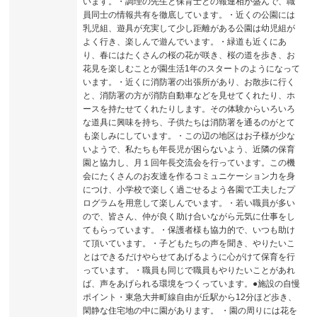
います。・調理の先生と保育士との報連相が盛んで、職
員同士の情報共有を徹底しています。・近くの公園には
乳児組、遊具が充実して少し距離がある公園は幼児組が
よく行き、楽しんで遊んでいます。・緑道も近くにあ
り、春にはたくさんの桜の花が咲き、桜の道を歩き、お
花見を楽しむことが園生活1年のスタートのようになって
います。・近くに消防署の出張所があり、お散歩に行く
と、消防署の方が消防自動車などを見せてくれたり、ホ
ースを持たせてくれたりします。その体験からいろいろ
な道具に興味を持ち、子供たちは消防署を通るのがとて
も楽しみにしています。・この辺の地区はお子様が少な
いようで、私たちも年長児が困らないよう、近隣の保育
園と協力し、月１回年長交流会を行っています。この機
会にたくさんのお友達を作るコミュニケーション力を身
につけ、小学校で楽しく過ごせるよう各園で工夫したプ
ログラムを用意して楽しんでいます。・若い職員が多い
ので、皆さん、仲が良く助け合いながら元気に仕事をし
てもらっています。・保護者様も協力的で、いつも助け
て頂いています。・子どもたちの声を聞き、やりたいこ
とはできるだけやらせてあげるように心がけて保育を行
っています。・職員も同じで職員もやりたいことがあれ
ば、声をあげられる環境をつくっています。●施設の自慢
ポイント・東急大井町線自由が丘駅から12分ほど歩き、
閑静な住宅地の中に園があります。 ・園の周りには花を