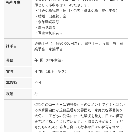
福利厚生
用として徴収させていただきます。
・社会保険完備（雇用・労災・健康保険・厚生年金）
・結婚、出産祝い金
・永年勤続表彰
・慶弔見舞金
・退職金制度あり
通勤手当（月額50,000円迄）、資格手当、役職手当、残
諸手当
業手当、家族手当
年1回（昨年実績）
昇給
年2回（夏季・冬季）
賞与
不可
車通勤
なし
夜勤
◎◎このコーナーは施設長からのコメントです！●にじい
ろ保育園自由が丘目黒通りの雰囲気・家庭的な雰囲気を
大切に、子どもの発達に合った環境を整え、日々の保育
を充実するようにしています。・職員の仲が良く、子ど
もたちのために協力し合って行事や日々の保育を進めて