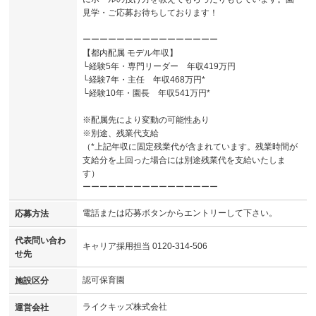
見学・ご応募お待ちしております！
ーーーーーーーーーーーーーーーー
【都内配属 モデル年収】
└経験5年・専門リーダー 年収419万円
└経験7年・主任 年収468万円*
└経験10年・園長 年収541万円*
※配属先により変動の可能性あり
※別途、残業代支給
（*上記年収に固定残業代が含まれています。残業時間が
支給分を上回った場合には別途残業代を支給いたしま
す）
ーーーーーーーーーーーーーーーー
電話または応募ボタンからエントリーして下さい。
応募方法
代表問い合わ
キャリア採用担当 0120-314-506
せ先
認可保育園
施設区分
ライクキッズ株式会社
運営会社