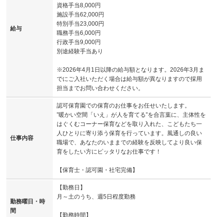
資格手当8,000円
施設手当62,000円
特別手当23,000円
給与
職務手当6,000円
行政手当9,000円
別途経験手当あり
※2026年4月1日以降の給与額となります。2026年3月ま
でにご入社いただく場合は給与額が異なりますので採用
担当までお問い合わせください。
認可保育園での保育のお仕事をお任せいたします。
”暖かい空間「いえ」が人を育てる”を合言葉に、主体性を
はぐくむコーナー保育などを取り入れた、こどもたち一
人ひとりに寄り添う保育を行っています。風通しの良い
仕事内容
職場で、あなたのいままでの経験を反映してより良い保
育をしたい方にピッタリなお仕事です！
【保育士・認可園・社宅完備】
【勤務日】
月～土のうち、週5日程度勤務
勤務曜日・時
間
【勤務時間】