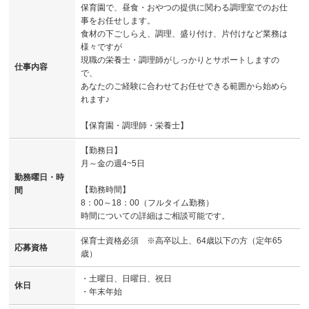
保育園で、昼食・おやつの提供に関わる調理室でのお仕
事をお任せします。
食材の下ごしらえ、調理、盛り付け、片付けなど業務は
様々ですが
現職の栄養士・調理師がしっかりとサポートしますの
仕事内容
で、
あなたのご経験に合わせてお任せできる範囲から始めら
れます♪
【保育園・調理師・栄養士】
【勤務日】
月～金の週4~5日
勤務曜日・時
【勤務時間】
間
8：00～18：00（フルタイム勤務）
時間についての詳細はご相談可能です。
保育士資格必須 ※高卒以上、64歳以下の方（定年65
応募資格
歳）
・土曜日、日曜日、祝日
休日
・年末年始