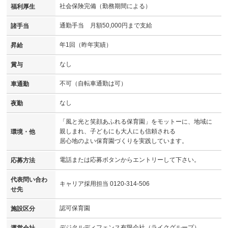
社会保険完備（勤務期間による）
福利厚生
通勤手当 月額50,000円まで支給
諸手当
年1回（昨年実績）
昇給
なし
賞与
不可（自転車通勤は可）
車通勤
なし
夜勤
「風と光と笑顔あふれる保育園」をモットーに、地域に
親しまれ、子どもにも大人にも信頼される
環境・他
居心地のよい保育園づくりを実践しています。
電話または応募ボタンからエントリーして下さい。
応募方法
代表問い合わ
キャリア採用担当 0120-314-506
せ先
認可保育園
施設区分
デジタルディフェンス有限会社（ライクグループ）