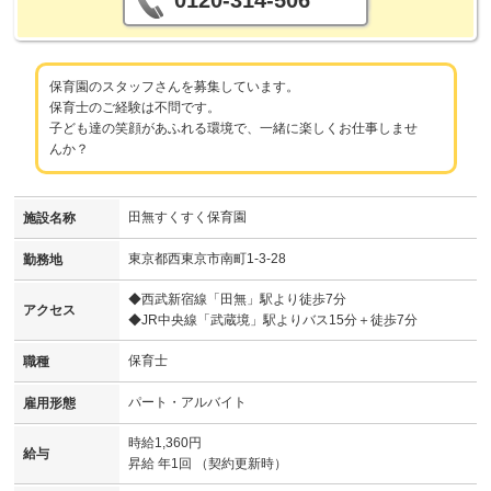
0120-314-506
保育園のスタッフさんを募集しています。
保育士のご経験は不問です。
子ども達の笑顔があふれる環境で、一緒に楽しくお仕事しませ
んか？
田無すくすく保育園
施設名称
東京都西東京市南町1-3-28
勤務地
◆西武新宿線「田無」駅より徒歩7分
アクセス
◆JR中央線「武蔵境」駅よりバス15分＋徒歩7分
保育士
職種
パート・アルバイト
雇用形態
時給1,360円
給与
昇給 年1回 （契約更新時）