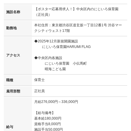
【ポスター応募用求人！】中央区内のにじいろ保育園
施設名称
（正社員）
本社住所：東京都渋谷区道玄坂一丁目12番1号 渋谷マー
勤務地
クシティウェスト17階
◆2025年12月新規開園施設
にじいろ保育園HARUMI FLAG
アクセス
◆中央区内各施設
にじいろ保育園 小伝馬町
晴海こども園
保育士
職種
正社員
雇用形態
月給276,000円～336,000円
【給与備考】
基本給180,000円
資格手当8,000円
給与
施設手当50,000円