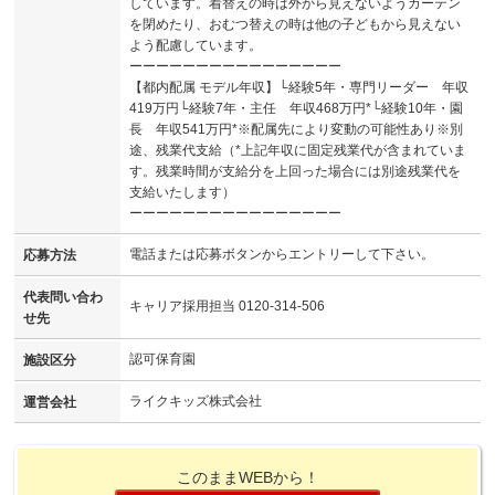
しています。着替えの時は外から見えないようカーテン
を閉めたり、おむつ替えの時は他の子どもから見えない
よう配慮しています。
ーーーーーーーーーーーーーーーー
【都内配属 モデル年収】└経験5年・専門リーダー 年収
419万円└経験7年・主任 年収468万円*└経験10年・園
長 年収541万円*※配属先により変動の可能性あり※別
途、残業代支給（*上記年収に固定残業代が含まれていま
す。残業時間が支給分を上回った場合には別途残業代を
支給いたします）
ーーーーーーーーーーーーーーーー
電話または応募ボタンからエントリーして下さい。
応募方法
代表問い合わ
キャリア採用担当 0120-314-506
せ先
認可保育園
施設区分
ライクキッズ株式会社
運営会社
このままWEBから！