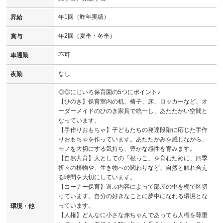
年1回（昨年実績）
昇給
年2回（夏季・冬季）
賞与
不可
車通勤
なし
夜勤
◎◎にじいろ保育園の5つにポイント♪
【ひのき】保育室内の机、椅子、床、ロッカーなど、オ
ーダーメイドのひのき家具で統一し、あたたかい空間と
なっています。
【手作りおもちゃ】子どもたちの発達段階に応じた手作
りおもちゃを作っています。あたたかみを感じながら、
モノを大切にする気持ち、豊かな感性を育みます。
【自然共育】人としての「根っこ」を育むために、四季
折々の植物や、生き物への関わりなど、自然と触れ合え
る時間を大切にしています。
【コーナー保育】遊ぶ内容によって部屋の中を棚で区切
っています。自分の好きなことに夢中になれる環境とな
っています。
環境・他
【人権】どんなに小さな赤ちゃんであっても人権を尊重