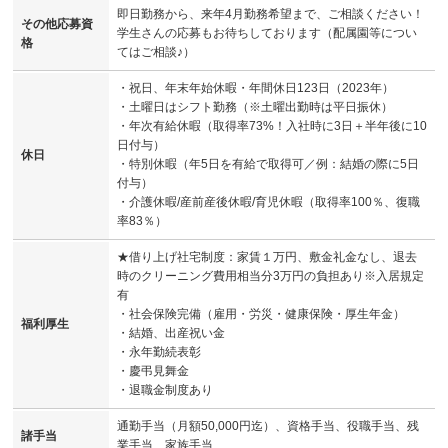
即日勤務から、来年4月勤務希望まで、ご相談ください！
その他応募資
学生さんの応募もお待ちしております（配属園等につい
格
てはご相談♪）
・祝日、年末年始休暇・年間休日123日（2023年）
・土曜日はシフト勤務（※土曜出勤時は平日振休）
・年次有給休暇（取得率73%！入社時に3日＋半年後に10
日付与）
休日
・特別休暇（年5日を有給で取得可／例：結婚の際に5日
付与）
・介護休暇/産前産後休暇/育児休暇（取得率100％、復職
率83％）
★借り上げ社宅制度：家賃１万円、敷金礼金なし、退去
時のクリーニング費用相当分3万円の負担あり※入居規定
有
・社会保険完備（雇用・労災・健康保険・厚生年金）
福利厚生
・結婚、出産祝い金
・永年勤続表彰
・慶弔見舞金
・退職金制度あり
通勤手当（月額50,000円迄）、資格手当、役職手当、残
諸手当
業手当、家族手当