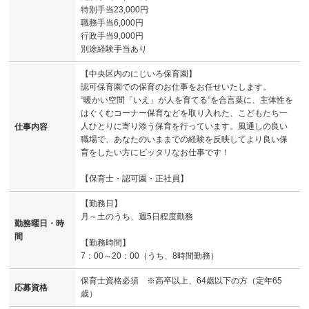
特別手当23,000円
職務手当6,000円
行政手当9,000円
別途経験手当あり
【中央区内のにじいろ保育園】
認可保育園での保育のお仕事をお任せいたします。
”暖かい空間「いえ」が人を育てる”を合言葉に、主体性を
はぐくむコーナー保育などを取り入れた、こどもたち一
人ひとりに寄り添う保育を行っています。風通しの良い
仕事内容
職場で、あなたのいままでの経験を反映してより良い保
育をしたい方にピッタリなお仕事です！
【保育士・認可園・正社員】
【勤務日】
月～土のうち、週5日程度勤務
勤務曜日・時
間
【勤務時間】
7：00～20：00（うち、8時間勤務）
保育士資格必須 ※高卒以上、64歳以下の方（定年65
応募資格
歳）