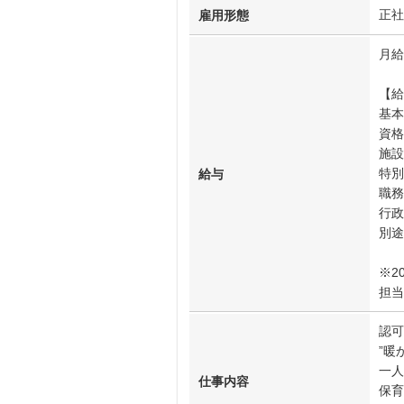
正社
雇用形態
月給
【給
基本
資格
施設
特別
給与
職務
行政
別途
※2
担当
認可
”暖
一人
仕事内容
保育