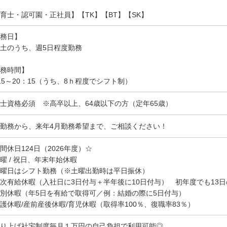
育士・認可園・正社員】【TK】【BT】【SK】
務日】
土のうち、週5日程度勤務
務時間】
15～20：15（うち、8ｈ程度でシフト制）
士資格必須 ※高卒以上、64歳以下の方（定年65歳）
勤務から、来年4月勤務希望まで、ご相談ください！
間休日124日（2026年度）☆
曜 / 祝日、年末年始休暇
曜日はシフト勤務（※土曜出勤時は平日振休）
次有給休暇（入社日に3日付与＋半年後に10日付与） 初年度でも13
別休暇（年5日を有給で取得可／例：結婚の際に5日付与）
護休暇/産前産後休暇/育児休暇（取得率100％、復職率83％）
り上げ社宅制度毎月１万円の自己負担で利用可能◎