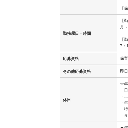
【保
【勤
月～
勤務曜日・時間
【勤
7：
保育
応募資格
即日
その他応募資格
☆年
・日
・土
休日
・年
・特
・介
★借