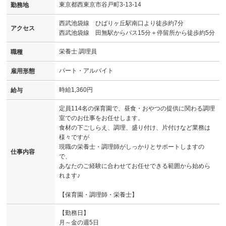
東京都西東京市谷戸町3-13-14
勤務地
西武池袋線 ひばりヶ丘駅南口より徒歩約7分
アクセス
西武池袋線 田無駅からバス15分＋停留所から徒歩約5分
栄養士 調理員
職種
パート・アルバイト
雇用形態
時給1,360円
給与
定員114名の保育園で、昼食・おやつの提供に関わる調理
室でのお仕事をお任せします。
食材の下ごしらえ、調理、盛り付け、片付けなど業務は
様々ですが
現職の栄養士・調理師がしっかりとサポートしますの
仕事内容
で、
あなたのご経験に合わせてお任せできる範囲から始めら
れます♪
【保育園・調理師・栄養士】
【勤務日】
月～金の週5日