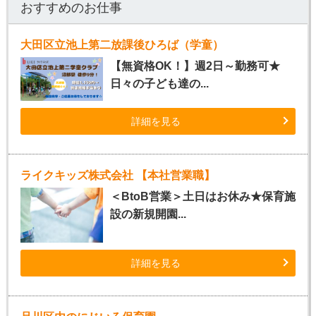
おすすめのお仕事
大田区立池上第二放課後ひろば（学童）
【無資格OK！】週2日～勤務可★
日々の子ども達の...
詳細を見る
ライクキッズ株式会社 【本社営業職】
＜BtoB営業＞土日はお休み★保育施
設の新規開園...
詳細を見る