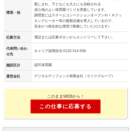
親しまれ、子どもにも大人にも信頼される
居心地のよい保育園づくりを実践しています。
環境・他
調理室にはスチームコンベクションオーブンやＩＨクッ
キングヒーター等の最新設備を導入しているので、
安全かつ衛生的な環境で勤務していただけます♪
電話または応募ボタンからエントリーして下さい。
応募方法
代表問い合わ
キャリア採用担当 0120-314-506
せ先
認可保育園
施設区分
デジタルディフェンス有限会社（ライクグループ）
運営会社
このままWEBから！
この仕事に応募する