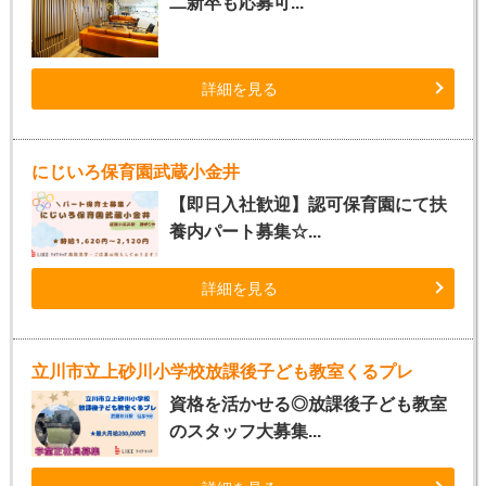
二新卒も応募可...
詳細を見る
にじいろ保育園武蔵小金井
【即日入社歓迎】認可保育園にて扶
養内パート募集☆...
詳細を見る
立川市立上砂川小学校放課後子ども教室くるプレ
資格を活かせる◎放課後子ども教室
のスタッフ大募集...