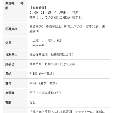
勤務曜日・時
【勤務時間】
間
9：00～13：15（うち実働４ｈ程度）
時間についての詳細はご相談可能です。
無資格OK ※高卒以上、64歳以下の方（定年65歳） 未
応募資格
経験OK
・土曜日、日曜日、祝日
休日
・年末年始
社会保険完備（勤務期間による）
福利厚生
通勤手当 月額50,000円まで支給
諸手当
年1回（昨年実績）
昇給
年2回（夏季・冬季）
賞与
不可（自転車通勤は可）
車通勤
なし
夜勤
「風と光と笑顔あふれる保育園」をモットーに、地域に