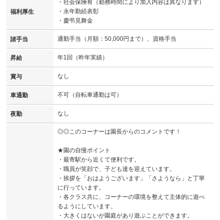
・社会保険有（勤務時間により加入内容は異なります）
・永年勤続表彰
福利厚生
・慶弔見舞金
通勤手当（月額：50,000円まで）、資格手当
諸手当
年1回（昨年実績）
昇給
なし
賞与
不可（自転車通勤は可）
車通勤
なし
夜勤
◎◎このコーナーは園長からのコメントです！
★園の自慢ポイント
・最寄駅から近くて便利です。
・職員が笑顔で、子ども達を迎えています。
・挨拶を「おはようございます」「さようなら」と丁寧
に行っています。
・各クラス共に、コーナーの環境を整えて主体的に遊べ
るようにしています。
・大きくはないが園庭があり遊ぶことができます。