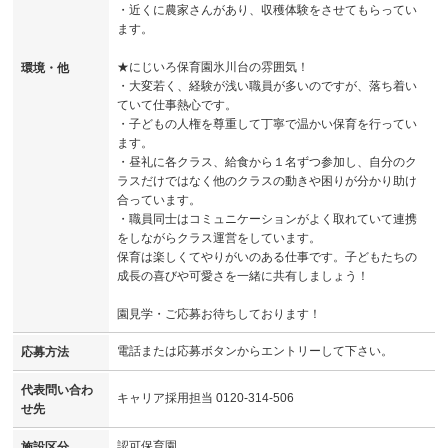
・近くに農家さんがあり、収穫体験をさせてもらってい
ます。
★にじいろ保育園氷川台の雰囲気！
環境・他
・大変若く、経験が浅い職員が多いのですが、落ち着い
ていて仕事熱心です。
・子どもの人権を尊重して丁寧で温かい保育を行ってい
ます。
・昼礼に各クラス、給食から１名ずつ参加し、自分のク
ラスだけではなく他のクラスの動きや困りが分かり助け
合っています。
・職員同士はコミュニケーションがよく取れていて連携
をしながらクラス運営をしています。
保育は楽しくてやりがいのある仕事です。子どもたちの
成長の喜びや可愛さを一緒に共有しましょう！
園見学・ご応募お待ちしております！
電話または応募ボタンからエントリーして下さい。
応募方法
代表問い合わ
キャリア採用担当 0120-314-506
せ先
認可保育園
施設区分