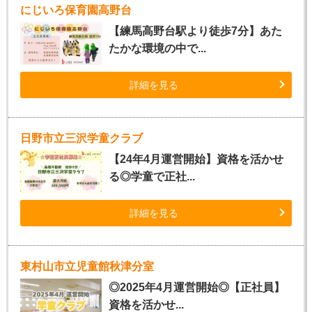
にじいろ保育園高野台
【練馬高野台駅より徒歩7分】あた
たかな環境の中で...
詳細を見る
日野市立三沢学童クラブ
【24年4月運営開始】資格を活かせ
る◎学童で正社...
詳細を見る
東村山市立児童館秋津分室
◎2025年4月運営開始◎【正社員】
資格を活かせ...