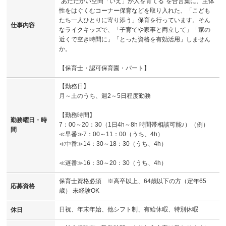
”あたたかい空間「いえ」が人を育てる”を合言葉に、主体
性をはぐくむコーナー保育などを取り入れた、「こども
たち一人ひとりに寄り添う」保育を行っています。そん
仕事内容
なライクキッズで、「子育てや家事と両立して」「家の
近くで空き時間に」「とった資格を有効活用」しません
か。
【保育士・認可保育園・パート】
【勤務日】
月～土のうち、週2～5日程度勤務
【勤務時間】
勤務曜日・時
7：00～20：30（1日4h～8h 時間帯相談可能♪）（例）
間
≪早番≫7：00～11：00（うち、4h）
≪中番≫14：30～18：30（うち、4h）
≪遅番≫16：30～20：30（うち、4h）
保育士資格必須 ※高卒以上、64歳以下の方（定年65
応募資格
歳） 未経験OK
日祝、年末年始、他シフト制、有給休暇、特別休暇
休日