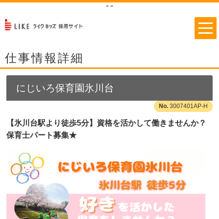
"
"
仕事情報詳細
にじいろ保育園氷川台
3007401AP-H
【氷川台駅より徒歩5分】資格を活かして働きませんか？
保育士パート募集★