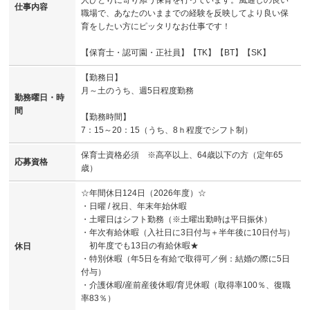
人ひとりに寄り添う保育を行っています。風通しの良い
仕事内容
職場で、あなたのいままでの経験を反映してより良い保
育をしたい方にピッタリなお仕事です！
【保育士・認可園・正社員】【TK】【BT】【SK】
【勤務日】
月～土のうち、週5日程度勤務
勤務曜日・時
間
【勤務時間】
7：15～20：15（うち、8ｈ程度でシフト制）
保育士資格必須 ※高卒以上、64歳以下の方（定年65
応募資格
歳）
☆年間休日124日（2026年度）☆
・日曜 / 祝日、年末年始休暇
・土曜日はシフト勤務（※土曜出勤時は平日振休）
・年次有給休暇（入社日に3日付与＋半年後に10日付与）
初年度でも13日の有給休暇★
休日
・特別休暇（年5日を有給で取得可／例：結婚の際に5日
付与）
・介護休暇/産前産後休暇/育児休暇（取得率100％、復職
率83％）