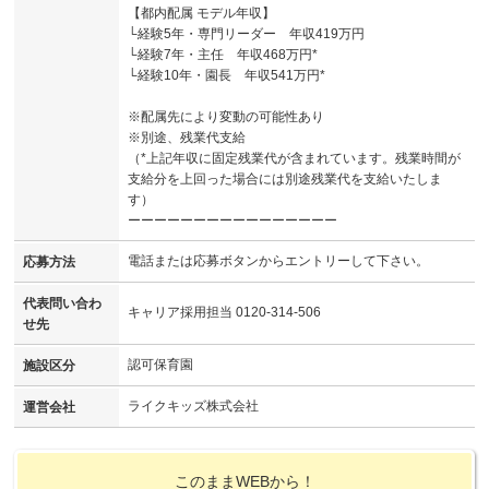
【都内配属 モデル年収】
└経験5年・専門リーダー 年収419万円
└経験7年・主任 年収468万円*
└経験10年・園長 年収541万円*
※配属先により変動の可能性あり
※別途、残業代支給
（*上記年収に固定残業代が含まれています。残業時間が
支給分を上回った場合には別途残業代を支給いたしま
す）
ーーーーーーーーーーーーーーーー
電話または応募ボタンからエントリーして下さい。
応募方法
代表問い合わ
キャリア採用担当 0120-314-506
せ先
認可保育園
施設区分
ライクキッズ株式会社
運営会社
このままWEBから！