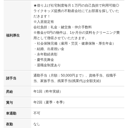
★借り上げ社宅制度毎月１万円の自己負担で利用可能◎
ライクキッズ提携の不動産会社にてお部屋を探していた
だきます！
※入居規定有
会社負担：礼金・鍵交換・仲介手数料
※敷金が0円の物件は、1か月分の賃料をクリーニング費
福利厚生
用として徴収させていただきます。
・社会保険完備（雇用・労災・健康保険・厚生年金）
・結婚、出産祝い金
・永年勤続表彰
・慶弔見舞金
・退職金制度あり
通勤手当（月額：50,000円まで）、資格手当、役職手
諸手当
当、家族手当、残業手当(残業代は全額支給)
年1回（昨年実績）
昇給
年2回（夏季・冬季）
賞与
不可
車通勤
なし
夜勤