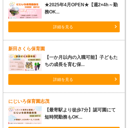
★2025年4月OPEN★【週2×4h～勤
務OK...
詳細を見る
新田さくら保育園
【一か月以内の入職可能】子どもた
ちの成長を育む保...
詳細を見る
にじいろ保育園志茂
【最寄駅より徒歩7分】認可園にて
短時間勤務もOK...