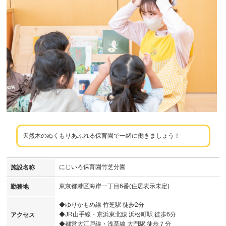
天然木のぬくもりあふれる保育園で一緒に働きましょう！
にじいろ保育園竹芝分園
施設名称
東京都港区海岸一丁目6番(住居表示未定)
勤務地
◆ゆりかもめ線 竹芝駅 徒歩2分
◆JR山手線・京浜東北線 浜松町駅 徒歩6分
アクセス
◆都営大江戸線・浅草線 大門駅 徒歩７分