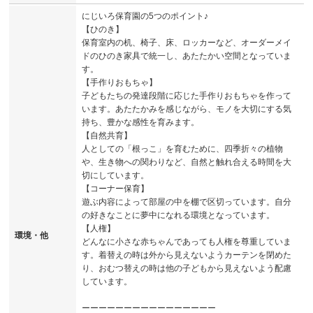
にじいろ保育園の5つのポイント♪
【ひのき】
保育室内の机、椅子、床、ロッカーなど、オーダーメイ
ドのひのき家具で統一し、あたたかい空間となっていま
す。
【手作りおもちゃ】
子どもたちの発達段階に応じた手作りおもちゃを作って
います。あたたかみを感じながら、モノを大切にする気
持ち、豊かな感性を育みます。
【自然共育】
人としての「根っこ」を育むために、四季折々の植物
や、生き物への関わりなど、自然と触れ合える時間を大
切にしています。
【コーナー保育】
遊ぶ内容によって部屋の中を棚で区切っています。自分
の好きなことに夢中になれる環境となっています。
【人権】
環境・他
どんなに小さな赤ちゃんであっても人権を尊重していま
す。着替えの時は外から見えないようカーテンを閉めた
り、おむつ替えの時は他の子どもから見えないよう配慮
しています。
ーーーーーーーーーーーーーーーー