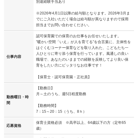
別途経験手当あり
※2026年4月1日以降の給与額となります。2026年3月ま
でにご入社いただく場合は給与額が異なりますので採用
担当までお問い合わせください。
認可保育園での保育のお仕事をお任せいたします。
”暖かい空間「いえ」が人を育てる”を合言葉に、主体性を
はぐくむコーナー保育などを取り入れた、こどもたち一
人ひとりに寄り添う保育を行っています。風通しの良い
仕事内容
職場で、あなたのいままでの経験を反映してより良い保
育をしたい方にピッタリなお仕事です！
【保育士・認可保育園・正社員】
【勤務日】
月～土のうち、週5日程度勤務
勤務曜日・時
間
【勤務時間】
7：15～20：15（うち、8ｈ）
保育士資格必須 ※高卒以上、64歳以下の方（定年65
応募資格
歳）