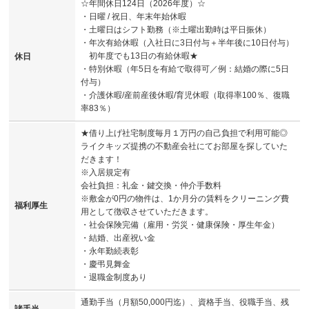
☆年間休日124日（2026年度）☆
・日曜 / 祝日、年末年始休暇
・土曜日はシフト勤務（※土曜出勤時は平日振休）
・年次有給休暇（入社日に3日付与＋半年後に10日付与）
初年度でも13日の有給休暇★
休日
・特別休暇（年5日を有給で取得可／例：結婚の際に5日
付与）
・介護休暇/産前産後休暇/育児休暇（取得率100％、復職
率83％）
★借り上げ社宅制度毎月１万円の自己負担で利用可能◎
ライクキッズ提携の不動産会社にてお部屋を探していた
だきます！
※入居規定有
会社負担：礼金・鍵交換・仲介手数料
※敷金が0円の物件は、1か月分の賃料をクリーニング費
福利厚生
用として徴収させていただきます。
・社会保険完備（雇用・労災・健康保険・厚生年金）
・結婚、出産祝い金
・永年勤続表彰
・慶弔見舞金
・退職金制度あり
通勤手当（月額50,000円迄）、資格手当、役職手当、残