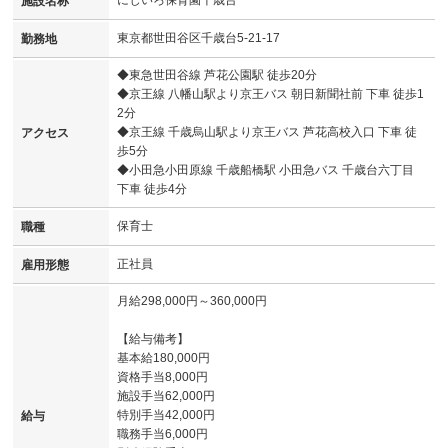
にじいろ保育園千歳台
施設名称
東京都世田谷区千歳台5-21-17
勤務地
◆東急世田谷線 芦花公園駅 徒歩20分
◆京王線 八幡山駅より京王バス 朝日新聞社前 下車 徒歩1
2分
◆京王線 千歳烏山駅より京王バス 芦花高校入口 下車 徒
アクセス
歩5分
◆小田急小田原線 千歳船橋駅 小田急バス 千歳台六丁目
下車 徒歩4分
保育士
職種
正社員
雇用形態
月給298,000円～360,000円
【給与備考】
基本給180,000円
資格手当8,000円
施設手当62,000円
特別手当42,000円
給与
職務手当6,000円