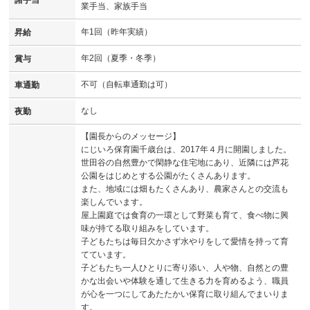
諸手当
業手当、家族手当
年1回（昨年実績）
昇給
年2回（夏季・冬季）
賞与
不可（自転車通勤は可）
車通勤
なし
夜勤
【園長からのメッセージ】
にじいろ保育園千歳台は、2017年４月に開園しました。
世田谷の自然豊かで閑静な住宅地にあり、近隣には芦花
公園をはじめとする公園がたくさんあります。
また、地域には畑もたくさんあり、農家さんとの交流も
楽しんでいます。
屋上園庭では食育の一環として野菜も育て、食べ物に興
味が持てる取り組みをしています。
子どもたちは毎日欠かさず水やりをして愛情を持って育
てています。
子どもたち一人ひとりに寄り添い、人や物、自然との豊
かな出会いや体験を通して生きる力を育めるよう、職員
が心を一つにしてあたたかい保育に取り組んでまいりま
す。