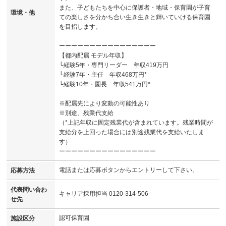
また、子どもたちを中心に保護者・地域・保育園が子育
環境・他
ての楽しさを分かち合い生き生きと輝いていける保育園
を目指します。
ーーーーーーーーーーーーーーーー
【都内配属 モデル年収】
└経験5年・専門リーダー 年収419万円
└経験7年・主任 年収468万円*
└経験10年・園長 年収541万円*
※配属先により変動の可能性あり
※別途、残業代支給
（*上記年収に固定残業代が含まれています。残業時間が
支給分を上回った場合には別途残業代を支給いたしま
す）
ーーーーーーーーーーーーーーーー
電話または応募ボタンからエントリーして下さい。
応募方法
代表問い合わ
キャリア採用担当 0120-314-506
せ先
認可保育園
施設区分