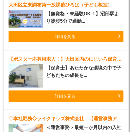
大田区立東調布第一放課後ひろば（子ども教室）
【無資格・未経験OK！】沼部駅よ
り徒歩5分で通勤...
詳細を見る
【ポスター応募用求人！】大田区内のにじいろ保育園（正社員）
【保育士】あたたかな環境の中で子
どもたちの成長を...
詳細を見る
◇本社勤務◇ライクキッズ株式会社 【運営事務アシスタント】
＜運営事務＞最短一か月以内の入社