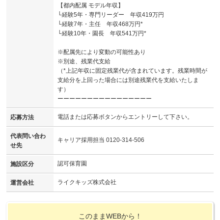
【都内配属 モデル年収】
└経験5年・専門リーダー 年収419万円
└経験7年・主任 年収468万円*
└経験10年・園長 年収541万円*
※配属先により変動の可能性あり
※別途、残業代支給
（*上記年収に固定残業代が含まれています。残業時間が
支給分を上回った場合には別途残業代を支給いたしま
す）
ーーーーーーーーーーーーーーーー
電話または応募ボタンからエントリーして下さい。
応募方法
代表問い合わ
キャリア採用担当 0120-314-506
せ先
認可保育園
施設区分
ライクキッズ株式会社
運営会社
このままWEBから！