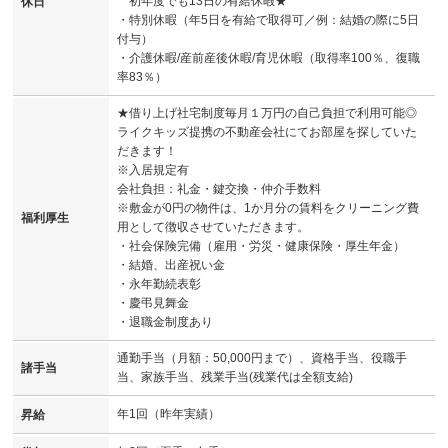
初年度でも13日の有給休暇★
休日
・特別休暇（年5日を有給で取得可／例：結婚の際に5日
付与）
・介護休暇/産前産後休暇/育児休暇（取得率100％、復職
率83％）
★借り上げ社宅制度毎月１万円の自己負担で利用可能◎
ライクキッズ提携の不動産会社にてお部屋を探していた
だきます！
※入居規定有
会社負担：礼金・鍵交換・仲介手数料
※敷金が0円の物件は、1か月分の賃料をクリーニング費
福利厚生
用として徴収させていただきます。
・社会保険完備（雇用・労災・健康保険・厚生年金）
・結婚、出産祝い金
・永年勤続表彰
・慶弔見舞金
・退職金制度あり
通勤手当（月額：50,000円まで）、資格手当、役職手
諸手当
当、家族手当、残業手当(残業代は全額支給)
年1回（昨年実績）
昇給