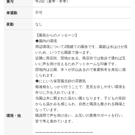
年2回（夏季・冬季）
賞与
不可
車通勤
なし
夜勤
【園長からのメッセージ】
◆園内の環境
周辺環境について2階建ての園舎です。園庭は水はけが良
いため、いつでも園庭で遊べます。
近隣に商店街、団地がある。商店街では散歩で通れば互
いに声を掛け合えるためアットホームな印象です。
団地内は公園、木々が沢山あるので春夏秋冬を身近に感
じられます。
◆にじいろ保育園北砂の雰囲気
報連相をしっかり行うことで、意見を出しやすい環境を
作りに力を入れています。
当園は木に囲まれた温かい園となります。子どもの笑顔
からも温かみを感じられ、自然と職員も癒される職場と
なっています。
職員間で声を掛け合い、お互いの業務サポートを行い、
環境・他
皆で考え進めています。
ーーーーーーーーーーーーーーーー