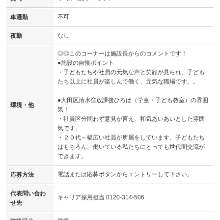
不可
車通勤
なし
夜勤
◎◎このコーナーは施設長からのコメントです！
●施設の自慢ポイント
・子どもたちや社員の元気な声と笑顔が見られ、子ども
たち以上に社員が楽しんで働く、元気な職場です。。
●大田区清水窪放課後ひろば（学童・子ども教室）の雰囲
環境・他
気！
・社員区分問わず意見が言え、和気あいあいとした雰囲
気です。
・２０代～幅広い社員が所属をしています。子どもたち
はもちろん、働いている私たちにとっても世代間交流が
できます。
電話または応募ボタンからエントリーして下さい。
応募方法
代表問い合わ
キャリア採用担当 0120-314-506
せ先