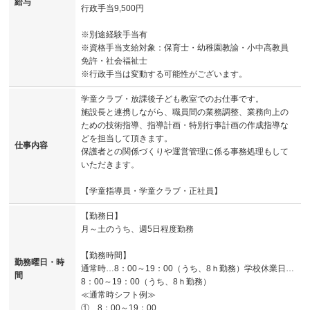
給与
行政手当9,500円
※別途経験手当有
※資格手当支給対象：保育士・幼稚園教諭・小中高教員
免許・社会福祉士
※行政手当は変動する可能性がございます。
学童クラブ・放課後子ども教室でのお仕事です。
施設長と連携しながら、職員間の業務調整、業務向上の
ための技術指導、指導計画・特別行事計画の作成指導な
どを担当して頂きます。
仕事内容
保護者との関係づくりや運営管理に係る事務処理もして
いただきます。
【学童指導員・学童クラブ・正社員】
【勤務日】
月～土のうち、週5日程度勤務
【勤務時間】
勤務曜日・時
通常時…8：00～19：00（うち、8ｈ勤務）学校休業日…
間
8：00～19：00（うち、8ｈ勤務）
≪通常時シフト例≫
①…8：00～19：00