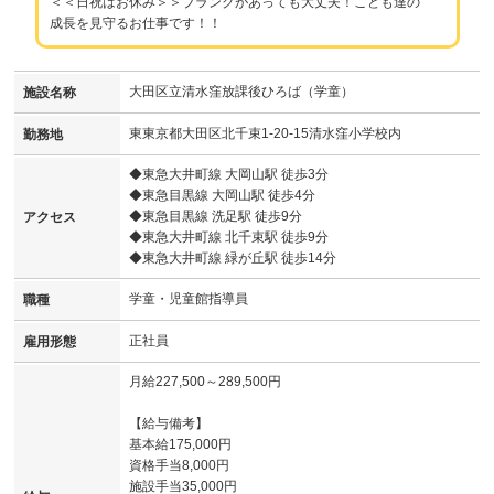
＜＜日祝はお休み＞＞ブランクがあっても大丈夫！こども達の
成長を見守るお仕事です！！
大田区立清水窪放課後ひろば（学童）
施設名称
東東京都大田区北千束1-20-15清水窪小学校内
勤務地
◆東急大井町線 大岡山駅 徒歩3分
◆東急目黒線 大岡山駅 徒歩4分
◆東急目黒線 洗足駅 徒歩9分
アクセス
◆東急大井町線 北千束駅 徒歩9分
◆東急大井町線 緑が丘駅 徒歩14分
学童・児童館指導員
職種
正社員
雇用形態
月給227,500～289,500円
【給与備考】
基本給175,000円
資格手当8,000円
施設手当35,000円