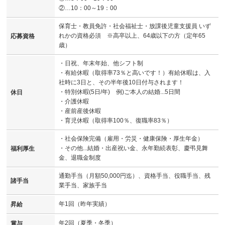
②…10：00～19：00
保育士・教員免許・社会福祉士・放課後児童支援員 いず
れかの資格必須 ※高卒以上、64歳以下の方（定年65
応募資格
歳）
・日祝、年末年始、他シフト制
・有給休暇（取得率73％と高いです！）有給休暇は、入
社時に3日と、その半年後10日付与されます！
・特別休暇(5日/年) 例)ご本人の結婚...5日間
休日
・介護休暇
・産前産後休暇
・育児休暇（取得率100％、復職率83％）
・社会保険完備（雇用・労災・健康保険・厚生年金）
・その他...結婚・出産祝い金、永年勤続表彰、慶弔見舞
福利厚生
金、退職金制度
通勤手当（月額50,000円迄）、資格手当、役職手当、残
諸手当
業手当、家族手当
年1回（昨年実績）
昇給
年2回（夏季・冬季）
賞与