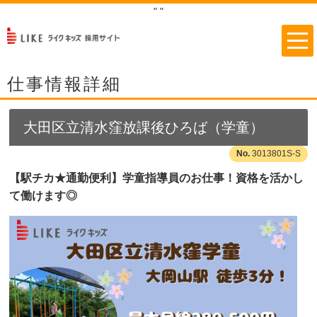
"
"
仕事情報詳細
大田区立清水窪放課後ひろば（学童）
3013801S-S
【駅チカ★通勤便利】学童指導員のお仕事！資格を活かし
て働けます◎