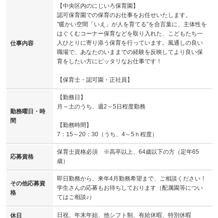
【中央区内のにじいろ保育園】
認可保育園での保育のお仕事をお任せいたします。
”暖かい空間「いえ」が人を育てる”を合言葉に、主体性を
はぐくむコーナー保育などを取り入れた、こどもたち一
人ひとりに寄り添う保育を行っています。風通しの良い
仕事内容
職場で、あなたのいままでの経験を反映してより良い保
育をしたい方にピッタリなお仕事です！
【保育士・認可園・正社員】
【勤務日】
月～土のうち、週2～5日程度勤務
勤務曜日・時
間
【勤務時間】
7：15～20：30（うち、4～5ｈ程度）
保育士資格必須 ※高卒以上、64歳以下の方（定年65
応募資格
歳）
即日勤務から、来年4月勤務希望まで、ご相談ください！
その他応募資
学生さんの応募もお待ちしております（配属園等につい
格
てはご相談♪）
日祝、年末年始、他シフト制、有給休暇、特別休暇
休日