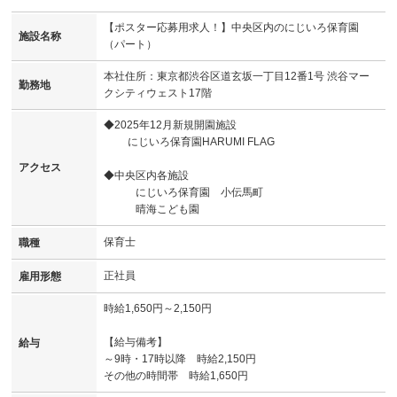
【ポスター応募用求人！】中央区内のにじいろ保育園
施設名称
（パート）
本社住所：東京都渋谷区道玄坂一丁目12番1号 渋谷マー
勤務地
クシティウェスト17階
◆2025年12月新規開園施設
にじいろ保育園HARUMI FLAG
アクセス
◆中央区内各施設
にじいろ保育園 小伝馬町
晴海こども園
保育士
職種
正社員
雇用形態
時給1,650円～2,150円
【給与備考】
給与
～9時・17時以降 時給2,150円
その他の時間帯 時給1,650円