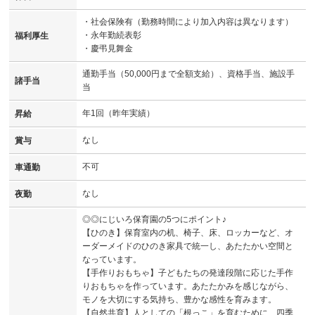
・社会保険有（勤務時間により加入内容は異なります）
・永年勤続表彰
福利厚生
・慶弔見舞金
通勤手当（50,000円まで全額支給）、資格手当、施設手
諸手当
当
年1回（昨年実績）
昇給
なし
賞与
不可
車通勤
なし
夜勤
◎◎にじいろ保育園の5つにポイント♪
【ひのき】保育室内の机、椅子、床、ロッカーなど、オ
ーダーメイドのひのき家具で統一し、あたたかい空間と
なっています。
【手作りおもちゃ】子どもたちの発達段階に応じた手作
りおもちゃを作っています。あたたかみを感じながら、
モノを大切にする気持ち、豊かな感性を育みます。
【自然共育】人としての「根っこ」を育むために、四季