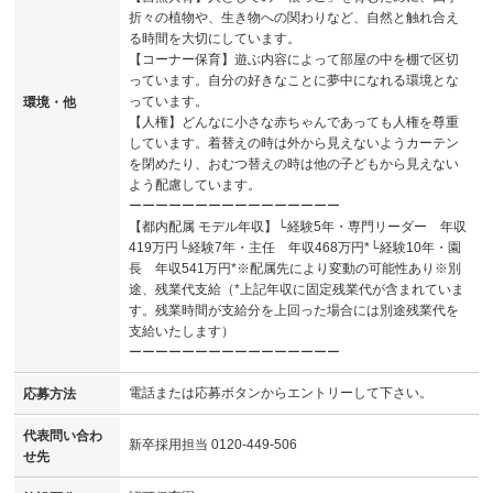
折々の植物や、生き物への関わりなど、自然と触れ合え
る時間を大切にしています。
【コーナー保育】遊ぶ内容によって部屋の中を棚で区切
っています。自分の好きなことに夢中になれる環境とな
っています。
環境・他
【人権】どんなに小さな赤ちゃんであっても人権を尊重
しています。着替えの時は外から見えないようカーテン
を閉めたり、おむつ替えの時は他の子どもから見えない
よう配慮しています。
ーーーーーーーーーーーーーーーー
【都内配属 モデル年収】└経験5年・専門リーダー 年収
419万円└経験7年・主任 年収468万円*└経験10年・園
長 年収541万円*※配属先により変動の可能性あり※別
途、残業代支給（*上記年収に固定残業代が含まれていま
す。残業時間が支給分を上回った場合には別途残業代を
支給いたします）
ーーーーーーーーーーーーーーーー
電話または応募ボタンからエントリーして下さい。
応募方法
代表問い合わ
新卒採用担当 0120-449-506
せ先