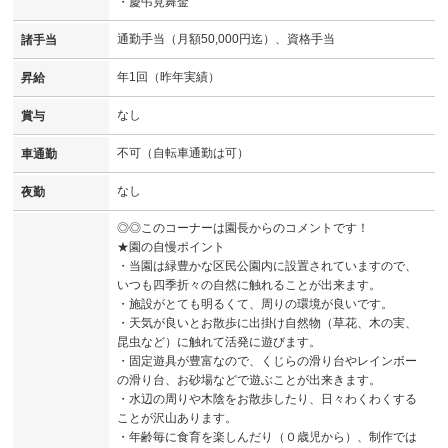
・慶弔見舞金
通勤手当（月額50,000円迄）、資格手当
諸手当
年1回（昨年実績）
昇給
なし
賞与
不可（自転車通勤は可）
車通勤
なし
夜勤
◎◎このコーナーは園長からのコメントです！
★園の自慢ポイント
・当園は緑豊かな区民公園内に設置されていますので、
いつも四季折々の自然に触れることが出来ます。
・施設がとても明るくて、周りの環境が良いです。
・天気が良いとお散歩に出掛け自然物（草花、木の実、
昆虫など）に触れて活発に遊びます。
・固定遊具が豊富なので、くじらの滑り台やレインボー
の滑り台、お砂場などで遊ぶことが出来きます。
・水辺の周りや木陰をお散歩したり、日々わくわくする
ことが沢山あります。
・年齢毎に食育を楽しんだり（０歳児から）、制作では