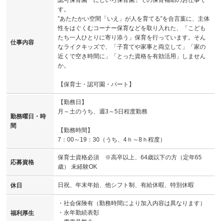
す。
”あたたかい空間「いえ」が人を育てる”を合言葉に、主体
性をはぐくむコーナー保育などを取り入れた、「こども
たち一人ひとりに寄り添う」保育を行っています。そん
仕事内容
なライクキッズで、「子育てや家事と両立して」「家の
近くで空き時間に」「とった資格を有効活用」しません
か。
【保育士・認可園・パート】
【勤務日】
月～土のうち、週3～5日程度勤務
勤務曜日・時
間
【勤務時間】
7：00～19：30（うち、4ｈ～8ｈ程度）
保育士資格必須 ※高卒以上、64歳以下の方（定年65
応募資格
歳） 未経験OK
日祝、年末年始、他シフト制、有給休暇、特別休暇
休日
・社会保険有（勤務時間により加入内容は異なります）
・永年勤続表彰
福利厚生