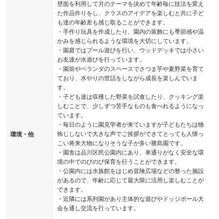
壁面を利用して月のテーマを決めて年齢毎に技法を変え
た作品作りをし、クラスのアイデアを楽しむと共に子ど
も達の年齢差も感じ取ることができます。
・手作り玩具を作成したり、園内の装飾にも季節感や温
かみを感じられるような環境を大切にしています。
・園庭ではプール遊びを行い、ウッドデッキでは小さい
お友達が水遊びを行っています。
・園前やベランダのスペースでさつま芋や夏野菜を育て
ており、水やりの世話をしながら成長を楽しんでいま
す。
・子ども達は収穫した野菜を試食したり、クッキング楽
しむことで、少しずつ苦手なものも食べれるようになっ
ています。
・毎日のように園見学者が来ていますが子どもたちは物
怖じしないで大きな声でご挨拶ができてとっても人懐っ
環境・他
こい将来大物になりそうな子が多い勝島園です。
・園舎は品川区民公園内にあり、車通りがなく安全な環
境の中でのびのび保育を行うことができます。
・公園内には水族館をはじめ冒険広場などの整った施設
があるので、年齢に応じて最大限に活用し楽しむことが
できます。
・近隣には系列園があり主体的な遊びやドッジボール大
会を通し交流を行っています。