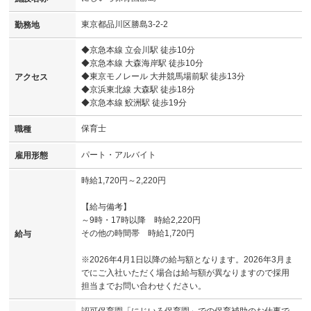
東京都品川区勝島3-2-2
勤務地
◆京急本線 立会川駅 徒歩10分
◆京急本線 大森海岸駅 徒歩10分
◆東京モノレール 大井競馬場前駅 徒歩13分
アクセス
◆京浜東北線 大森駅 徒歩18分
◆京急本線 鮫洲駅 徒歩19分
保育士
職種
パート・アルバイト
雇用形態
時給1,720円～2,220円
【給与備考】
～9時・17時以降 時給2,220円
その他の時間帯 時給1,720円
給与
※2026年4月1日以降の給与額となります。2026年3月ま
でにご入社いただく場合は給与額が異なりますので採用
担当までお問い合わせください。
認可保育園「にじいろ保育園」での保育補助のお仕事で