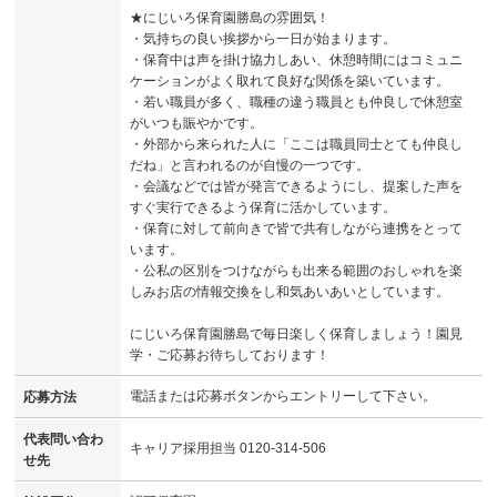
★にじいろ保育園勝島の雰囲気！
・気持ちの良い挨拶から一日が始まります。
・保育中は声を掛け協力しあい、休憩時間にはコミュニ
ケーションがよく取れて良好な関係を築いています。
・若い職員が多く、職種の違う職員とも仲良しで休憩室
がいつも賑やかです。
・外部から来られた人に「ここは職員同士とても仲良し
だね」と言われるのが自慢の一つです。
・会議などでは皆が発言できるようにし、提案した声を
すぐ実行できるよう保育に活かしています。
・保育に対して前向きで皆で共有しながら連携をとって
います。
・公私の区別をつけながらも出来る範囲のおしゃれを楽
しみお店の情報交換をし和気あいあいとしています。
にじいろ保育園勝島で毎日楽しく保育しましょう！園見
学・ご応募お待ちしております！
電話または応募ボタンからエントリーして下さい。
応募方法
代表問い合わ
キャリア採用担当 0120-314-506
せ先