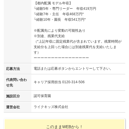
【都内配属 モデル年収】
└経験5年・専門リーダー 年収419万円
└経験7年・主任 年収468万円*
└経験10年・園長 年収541万円*
※配属先により変動の可能性あり
※別途、残業代支給
（*上記年収に固定残業代が含まれています。残業時間が
支給分を上回った場合には別途残業代を支給いたしま
す）
ーーーーーーーーーーーーーーーー
電話または応募ボタンからエントリーして下さい。
応募方法
代表問い合わ
キャリア採用担当 0120-314-506
せ先
認可保育園
施設区分
ライクキッズ株式会社
運営会社
このままWEBから！