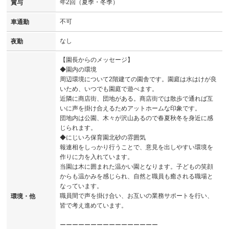
年2回（夏季・冬季）
賞与
不可
車通勤
なし
夜勤
【園長からのメッセージ】
◆園内の環境
周辺環境について2階建ての園舎です。園庭は水はけが良
いため、いつでも園庭で遊べます。
近隣に商店街、団地がある。商店街では散歩で通れば互
いに声を掛け合えるためアットホームな印象です。
団地内は公園、木々が沢山あるので春夏秋冬を身近に感
じられます。
◆にじいろ保育園北砂の雰囲気
報連相をしっかり行うことで、意見を出しやすい環境を
作りに力を入れています。
当園は木に囲まれた温かい園となります。子どもの笑顔
からも温かみを感じられ、自然と職員も癒される職場と
なっています。
職員間で声を掛け合い、お互いの業務サポートを行い、
環境・他
皆で考え進めています。
ーーーーーーーーーーーーーーーー