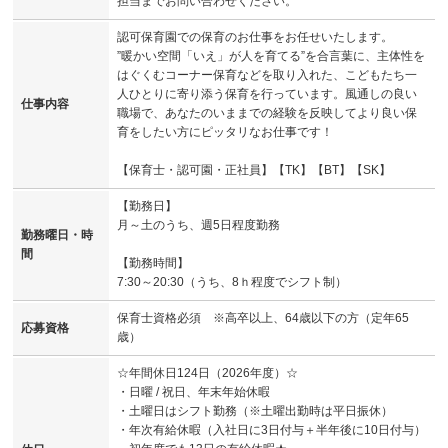
担当までお問い合わせください。
認可保育園での保育のお仕事をお任せいたします。
”暖かい空間「いえ」が人を育てる”を合言葉に、主体性を
はぐくむコーナー保育などを取り入れた、こどもたち一
人ひとりに寄り添う保育を行っています。風通しの良い
仕事内容
職場で、あなたのいままでの経験を反映してより良い保
育をしたい方にピッタリなお仕事です！
【保育士・認可園・正社員】【TK】【BT】【SK】
【勤務日】
月～土のうち、週5日程度勤務
勤務曜日・時
間
【勤務時間】
7:30～20:30（うち、8ｈ程度でシフト制）
保育士資格必須 ※高卒以上、64歳以下の方（定年65
応募資格
歳）
☆年間休日124日（2026年度）☆
・日曜 / 祝日、年末年始休暇
・土曜日はシフト勤務（※土曜出勤時は平日振休）
・年次有給休暇（入社日に3日付与＋半年後に10日付与）