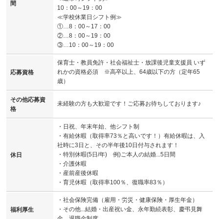
間
10：00～19：00
≪学校休業日シフト例≫
①…8：00～17：00
②…8：00～19：00
③…10：00～19：00
保育士・教員免許・社会福祉士・放課後児童支援員 いず
れかの資格必須 ※高卒以上、64歳以下の方（定年65
応募資格
歳）
その他応募資
未経験の方も大歓迎です！ご応募お待ちしております♪
格
・日祝、年末年始、他シフト制
・有給休暇（取得率73％と高いです！）有給休暇は、入
社時に3日と、その半年後10日付与されます！
・特別休暇(5日/年) 例)ご本人の結婚...5日間
休日
・介護休暇
・産前産後休暇
・育児休暇（取得率100％、復職率83％）
・社会保険完備（雇用・労災・健康保険・厚生年金）
・その他...結婚・出産祝い金、永年勤続表彰、慶弔見舞
福利厚生
金、退職金制度