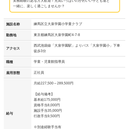
実務経験のある方大歓迎！元気いっぱいのかわいい子ども達と
一緒に、楽しく過ごしませんか？
練馬区立大泉学園小学童クラブ
施設名称
東京都練馬区大泉学園町4-7-8
勤務地
西武池袋線「大泉学園駅」よりバス「大泉学園小」下車
アクセス
徒歩3分
学童・児童館指導員
職種
正社員
雇用形態
月給227,500～289,500円
【給与備考】
基本給175,000円
資格手当8,000円
施設手当35,000円
給与
行政手当9,500円
※別途経験手当有