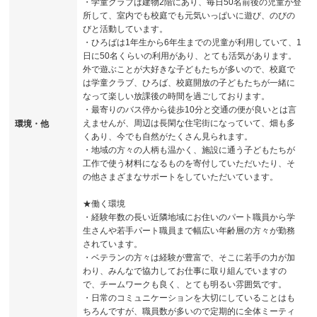
・学童クラブは建物2階にあり、毎日50名前後の児童が登
所して、室内でも校庭でも元気いっぱいに遊び、のびの
びと活動しています。
・ひろばは1年生から6年生までの児童が利用していて、1
日に50名くらいの利用があり、とても活気があります。
外で遊ぶことが大好きな子どもたちが多いので、校庭で
は学童クラブ、ひろば、校庭開放の子どもたちが一緒に
なって楽しい放課後の時間を過ごしております。
・最寄りのバス停から徒歩10分と交通の便が良いとは言
えませんが、周辺は長閑な住宅街になっていて、畑も多
環境・他
くあり、今でも自然がたくさん見られます。
・地域の方々の人柄も温かく、施設に通う子どもたちが
工作で使う材料になるものを寄付していただいたり、そ
の他さまざまなサポートをしていただいています。
★働く環境
・経験年数の長い近隣地域にお住いのパート職員から学
生さんや若手パート職員まで幅広い年齢層の方々が勤務
されています。
・ベテランの方々は経験が豊富で、そこに若手の力が加
わり、みんなで協力してお仕事に取り組んでいますの
で、チームワークも良く、とても明るい雰囲気です。
・日常のコミュニケーションを大切にしていることはも
ちろんですが、職員数が多いので定期的に全体ミーティ