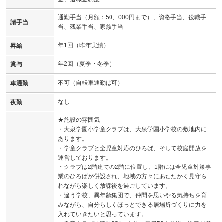
通勤手当（月額：50、000円まで）、資格手当、役職手
諸手当
当、残業手当、家族手当
年1回（昨年実績）
昇給
年2回（夏季・冬季）
賞与
不可（自転車通勤は可）
車通勤
なし
夜勤
★施設の雰囲気
・大泉学園小学童クラブは、大泉学園小学校の敷地内に
あります。
・学童クラブと全児童対応のひろば、そして校庭開放を
運営しております。
・クラブは2階建ての2階に位置し、1階には全児童対策事
業のひろばが併設され、地域の方々にあたたかく見守ら
れながら楽しく放課後を過ごしています。
・違う学校、異年齢集団で、仲間を思いやる気持ちを育
みながら、自分らしくほっとできる居場所づくりに力を
入れていきたいと思っています。