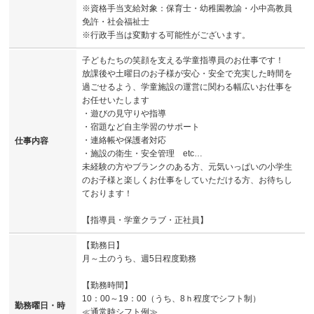
※資格手当支給対象：保育士・幼稚園教諭・小中高教員
免許・社会福祉士
※行政手当は変動する可能性がございます。
子どもたちの笑顔を支える学童指導員のお仕事です！
放課後や土曜日のお子様が安心・安全で充実した時間を
過ごせるよう、学童施設の運営に関わる幅広いお仕事を
お任せいたします
・遊びの見守りや指導
・宿題など自主学習のサポート
・連絡帳や保護者対応
仕事内容
・施設の衛生・安全管理 etc…
未経験の方やブランクのある方、元気いっぱいの小学生
のお子様と楽しくお仕事をしていただける方、お待ちし
ております！
【指導員・学童クラブ・正社員】
【勤務日】
月～土のうち、週5日程度勤務
【勤務時間】
10：00～19：00（うち、8ｈ程度でシフト制）
勤務曜日・時
≪通常時シフト例≫