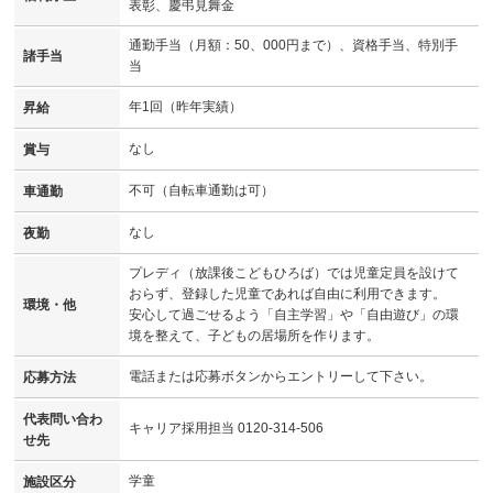
表彰、慶弔見舞金
通勤手当（月額：50、000円まで）、資格手当、特別手
諸手当
当
年1回（昨年実績）
昇給
なし
賞与
不可（自転車通勤は可）
車通勤
なし
夜勤
プレディ（放課後こどもひろば）では児童定員を設けて
おらず、登録した児童であれば自由に利用できます。
環境・他
安心して過ごせるよう「自主学習」や「自由遊び」の環
境を整えて、子どもの居場所を作ります。
電話または応募ボタンからエントリーして下さい。
応募方法
代表問い合わ
キャリア採用担当 0120-314-506
せ先
学童
施設区分