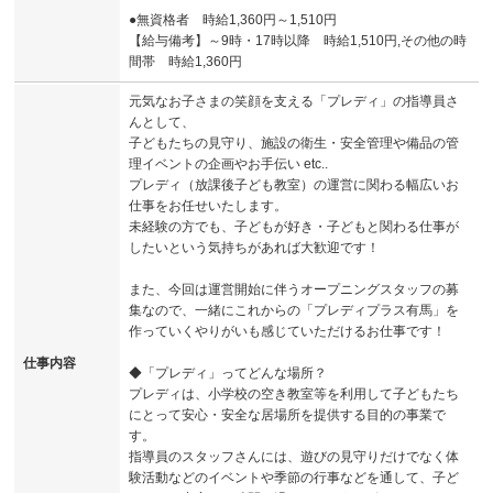
●無資格者 時給1,360円～1,510円
【給与備考】～9時・17時以降 時給1,510円,その他の時
間帯 時給1,360円
元気なお子さまの笑顔を支える「プレディ」の指導員さ
んとして、
子どもたちの見守り、施設の衛生・安全管理や備品の管
理イベントの企画やお手伝い etc..
プレディ（放課後子ども教室）の運営に関わる幅広いお
仕事をお任せいたします。
未経験の方でも、子どもが好き・子どもと関わる仕事が
したいという気持ちがあれば大歓迎です！
また、今回は運営開始に伴うオープニングスタッフの募
集なので、一緒にこれからの「プレディプラス有馬」を
作っていくやりがいも感じていただけるお仕事です！
仕事内容
◆「プレディ」ってどんな場所？
プレディは、小学校の空き教室等を利用して子どもたち
にとって安心・安全な居場所を提供する目的の事業で
す。
指導員のスタッフさんには、遊びの見守りだけでなく体
験活動などのイベントや季節の行事などを通して、子ど