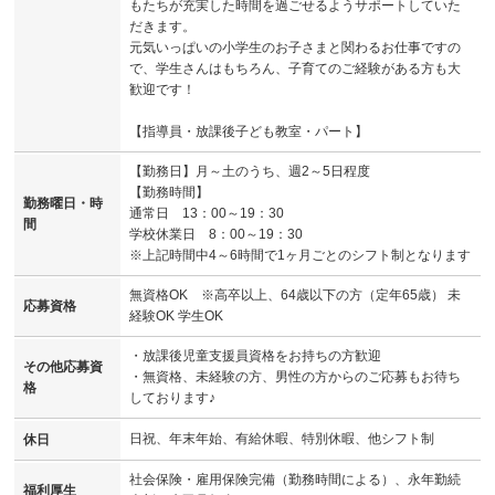
もたちが充実した時間を過ごせるようサポートしていた
だきます。
元気いっぱいの小学生のお子さまと関わるお仕事ですの
で、学生さんはもちろん、子育てのご経験がある方も大
歓迎です！
【指導員・放課後子ども教室・パート】
【勤務日】月～土のうち、週2～5日程度
【勤務時間】
勤務曜日・時
通常日 13：00～19：30
間
学校休業日 8：00～19：30
※上記時間中4～6時間で1ヶ月ごとのシフト制となります
無資格OK ※高卒以上、64歳以下の方（定年65歳） 未
応募資格
経験OK 学生OK
・放課後児童支援員資格をお持ちの方歓迎
その他応募資
・無資格、未経験の方、男性の方からのご応募もお待ち
格
しております♪
日祝、年末年始、有給休暇、特別休暇、他シフト制
休日
社会保険・雇用保険完備（勤務時間による）、永年勤続
福利厚生