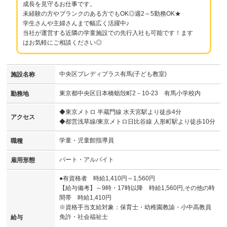
成長を見守るお仕事です。
未経験の方やブランクのある方でもOK◎週2～5勤務OK★
学生さんや主婦さんまで幅広く活躍中♪
当社が運営する近隣の学童施設での先行入社も可能です！ます
はお気軽にご相談ください◎
中央区プレディプラス有馬(子ども教室)
施設名称
東京都中央区日本橋蛎殻町2－10-23 有馬小学校内
勤務地
◆東京メトロ 半蔵門線 水天宮駅より徒歩4分
アクセス
◆都営浅草線/東京メトロ日比谷線 人形町駅より徒歩10分
学童・児童館指導員
職種
パート・アルバイト
雇用形態
●有資格者 時給1,410円～1,560円
【給与備考】～9時・17時以降 時給1,560円,その他の時
間帯 時給1,410円
※資格手当支給対象：保育士・幼稚園教諭・小中高教員
免許・社会福祉士
給与