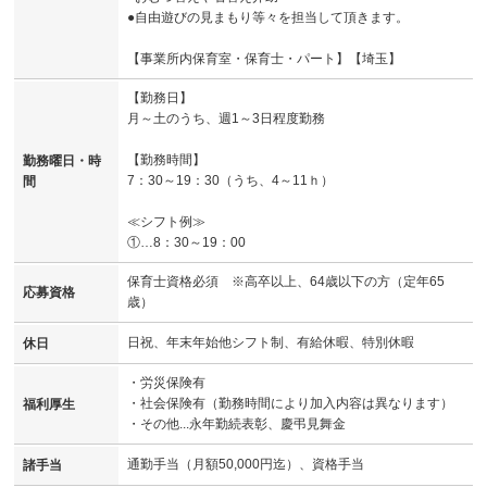
●自由遊びの見まもり等々を担当して頂きます。
【事業所内保育室・保育士・パート】【埼玉】
【勤務日】
月～土のうち、週1～3日程度勤務
【勤務時間】
勤務曜日・時
7：30～19：30（うち、4～11ｈ）
間
≪シフト例≫
①…8：30～19：00
保育士資格必須 ※高卒以上、64歳以下の方（定年65
応募資格
歳）
日祝、年末年始他シフト制、有給休暇、特別休暇
休日
・労災保険有
・社会保険有（勤務時間により加入内容は異なります）
福利厚生
・その他...永年勤続表彰、慶弔見舞金
通勤手当（月額50,000円迄）、資格手当
諸手当