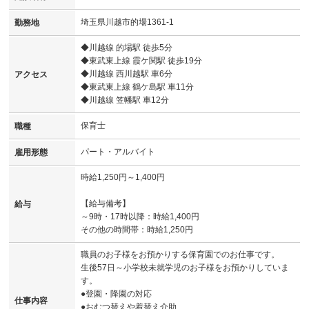
埼玉県川越市的場1361-1
勤務地
◆川越線 的場駅 徒歩5分
◆東武東上線 霞ケ関駅 徒歩19分
◆川越線 西川越駅 車6分
アクセス
◆東武東上線 鶴ケ島駅 車11分
◆川越線 笠幡駅 車12分
保育士
職種
パート・アルバイト
雇用形態
時給1,250円～1,400円
【給与備考】
給与
～9時・17時以降：時給1,400円
その他の時間帯：時給1,250円
職員のお子様をお預かりする保育園でのお仕事です。
生後57日～小学校未就学児のお子様をお預かりしていま
す。
●登園・降園の対応
仕事内容
●おむつ替えや着替え介助