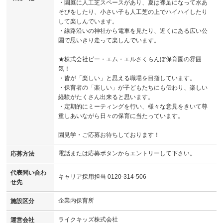
・園庭に人工芝スペースがあり、夏は裸足になって水あ
そびをしたり、小さい子も人工芝の上でハイハイしたり
して楽しんでいます。
・線路沿いの神社から電車を見たり、近くにある広い公
園で思いきり走って楽しんでいます。
★株式会社ビー・エム・エルさくらんぼ保育園の雰囲
気！
・皆が「楽しい」と思える職場を目指しています。
・保育者の「楽しい」が子どもたちにも伝わり、楽しい
経験がたくさん出来ると思います。
・定期的にミーティングを行い、様々な意見をきいて尊
重しあいながら日々の保育に当たっています。
園見学・ご応募お待ちしております！
電話または応募ボタンからエントリーして下さい。
応募方法
代表問い合わ
キャリア採用担当 0120-314-506
せ先
企業内保育所
施設区分
ライクキッズ株式会社
運営会社