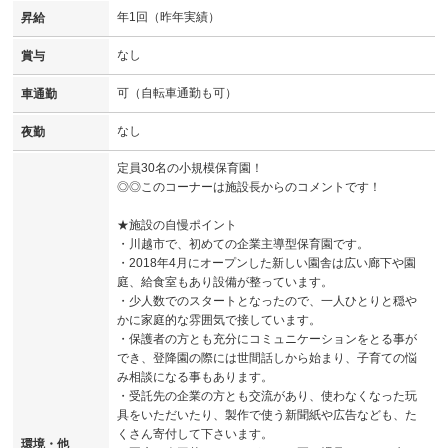
年1回（昨年実績）
昇給
なし
賞与
可（自転車通勤も可）
車通勤
なし
夜勤
定員30名の小規模保育園！
◎◎このコーナーは施設長からのコメントです！
★施設の自慢ポイント
・川越市で、初めての企業主導型保育園です。
・2018年4月にオープンした新しい園舎は広い廊下や園
庭、給食室もあり設備が整っています。
・少人数でのスタートとなったので、一人ひとりと穏や
かに家庭的な雰囲気で接しています。
・保護者の方とも充分にコミュニケーションをとる事が
でき、登降園の際には世間話しから始まり、子育ての悩
み相談になる事もあります。
・受託先の企業の方とも交流があり、使わなくなった玩
具をいただいたり、製作で使う新聞紙や広告なども、た
くさん寄付して下さいます。
環境・他