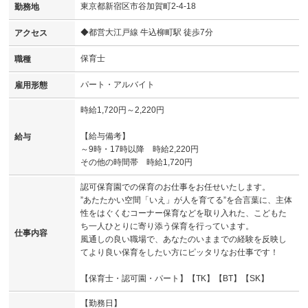
東京都新宿区市谷加賀町2-4-18
勤務地
◆都営大江戸線 牛込柳町駅 徒歩7分
アクセス
保育士
職種
パート・アルバイト
雇用形態
時給1,720円～2,220円
【給与備考】
給与
～9時・17時以降 時給2,220円
その他の時間帯 時給1,720円
認可保育園での保育のお仕事をお任せいたします。
”あたたかい空間「いえ」が人を育てる”を合言葉に、主体
性をはぐくむコーナー保育などを取り入れた、こどもた
ち一人ひとりに寄り添う保育を行っています。
仕事内容
風通しの良い職場で、あなたのいままでの経験を反映し
てより良い保育をしたい方にピッタリなお仕事です！
【保育士・認可園・パート】【TK】【BT】【SK】
【勤務日】