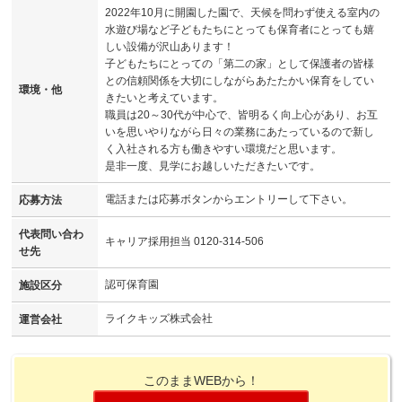
2022年10月に開園した園で、天候を問わず使える室内の
水遊び場など子どもたちにとっても保育者にとっても嬉
しい設備が沢山あります！
子どもたちにとっての「第二の家」として保護者の皆様
との信頼関係を大切にしながらあたたかい保育をしてい
環境・他
きたいと考えています。
職員は20～30代が中心で、皆明るく向上心があり、お互
いを思いやりながら日々の業務にあたっているので新し
く入社される方も働きやすい環境だと思います。
是非一度、見学にお越しいただきたいです。
電話または応募ボタンからエントリーして下さい。
応募方法
代表問い合わ
キャリア採用担当 0120-314-506
せ先
認可保育園
施設区分
ライクキッズ株式会社
運営会社
このままWEBから！