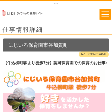
"
"
仕事情報詳細
にじいろ保育園市谷加賀町
3033701AP-H
【牛込柳町駅より徒歩7分】認可保育園での保育のお仕事♪