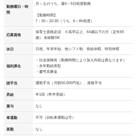
月～土のうち、週4～5日程度勤務
勤務曜日・時
間
【勤務時間】
7：30～20:30（うち、6～8h程度）
保育士資格必須 ※高卒以上、64歳以下の方（定年65
応募資格
歳） 未経験OK
日祝、年末年始、他シフト制、有給休暇、特別休暇
休日
・社会保険有（勤務時間により加入内容は異なります）
・永年勤続表彰
福利厚生
・慶弔見舞金
通勤手当（月額50,000円迄）、資格手当
諸手当
年1回（昨年実績）
昇給
なし
賞与
不可（自転車通勤は可）
車通勤
なし
夜勤