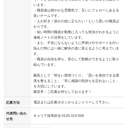
います。
・職員達は穏やかな雰囲気で、互いにフォローしあえる
良いチームです。
・人が好き！誰かの役に立ちたい！という思いの職員ば
かりです。
・短い時間の職員が勤務に入っても状況がわかるように
連絡ノートの活用をしています。
・また、不安にならないように声掛けやサポートを行い
悩んだ時には一緒に解決の道に迎えるように考えていま
す。
・職員が自信を持ち、安心して勤務ができるように取り
組んでいます。
園長として「明るい環境づくり」「思いを発信できる環
境を整えること」「常に感謝の気持ちを忘れないこと」
を大切にしています。
園見学・ご応募お待ちしております！
電話または応募ボタンからエントリーして下さい。
応募方法
代表問い合わ
キャリア採用担当 0120-314-506
せ先