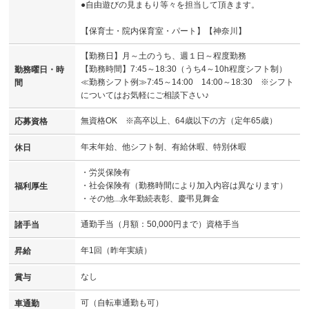
●自由遊びの見まもり等々を担当して頂きます。
【保育士・院内保育室・パート】【神奈川】
【勤務日】月～土のうち、週１日～程度勤務
【勤務時間】7:45～18:30（うち4～10h程度シフト制）
勤務曜日・時
≪勤務シフト例≫7:45～14:00 14:00～18:30 ※シフト
間
についてはお気軽にご相談下さい♪
無資格OK ※高卒以上、64歳以下の方（定年65歳）
応募資格
年末年始、他シフト制、有給休暇、特別休暇
休日
・労災保険有
・社会保険有（勤務時間により加入内容は異なります）
福利厚生
・その他...永年勤続表彰、慶弔見舞金
通勤手当（月額：50,000円まで）資格手当
諸手当
年1回（昨年実績）
昇給
なし
賞与
可（自転車通勤も可）
車通勤