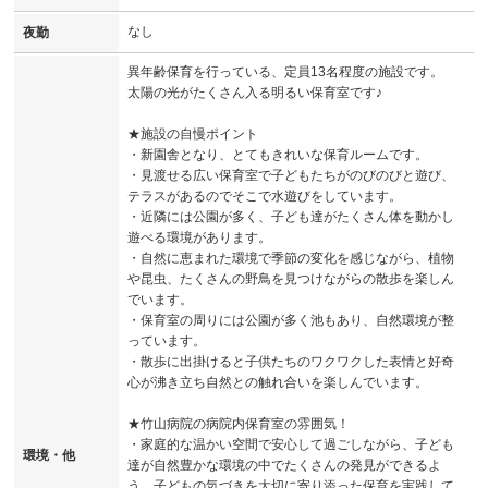
なし
夜勤
異年齢保育を行っている、定員13名程度の施設です。
太陽の光がたくさん入る明るい保育室です♪
★施設の自慢ポイント
・新園舎となり、とてもきれいな保育ルームです。
・見渡せる広い保育室で子どもたちがのびのびと遊び、
テラスがあるのでそこで水遊びをしています。
・近隣には公園が多く、子ども達がたくさん体を動かし
遊べる環境があります。
・自然に恵まれた環境で季節の変化を感じながら、植物
や昆虫、たくさんの野鳥を見つけながらの散歩を楽しん
でいます。
・保育室の周りには公園が多く池もあり、自然環境が整
っています。
・散歩に出掛けると子供たちのワクワクした表情と好奇
心が沸き立ち自然との触れ合いを楽しんでいます。
★竹山病院の病院内保育室の雰囲気！
・家庭的な温かい空間で安心して過ごしながら、子ども
環境・他
達が自然豊かな環境の中でたくさんの発見ができるよ
う、子どもの気づきを大切に寄り添った保育を実践して