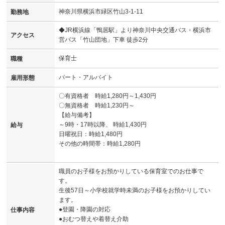
神奈川県横浜市緑区竹山3-1-11
勤務地
◆JR横浜線「鴨居駅」より神奈川中央交通バス・横浜市
アクセス
営バス「竹山団地」下車 徒歩2分
保育士
職種
パート・アルバイト
雇用形態
〇有資格者 時給1,280円～1,430円
〇無資格者 時給1,230円～
【給与備考】
～9時・17時以降、 時給1,430円
給与
日曜祝日：時給1,480円
その他の時間帯：時給1,280円
職員のお子様をお預かりしている保育室でのお仕事で
す。
生後57日～小学校就学時未満のお子様をお預かりしてい
ます。
●登園・降園の対応
仕事内容
●おむつ替えや着替え介助