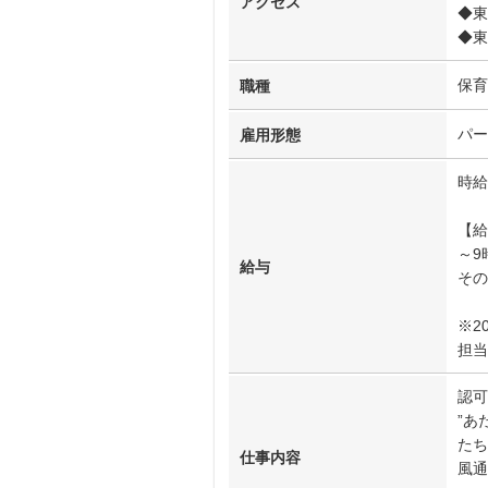
アクセス
◆東
◆東
保育
職種
パー
雇用形態
時給
【給
～9
給与
その
※2
担当
認可
”あ
たち
仕事内容
風