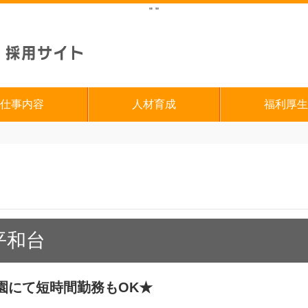
"
"
仕事内容
人材育成
福利厚生
平和台
園にて短時間勤務もOK★