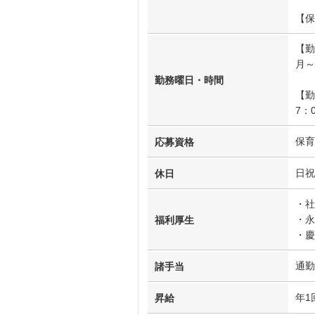
【保
【勤
月～
勤務曜日・時間
【勤
7：
保育
応募資格
日祝
休日
・社
・永
福利厚生
・慶
通勤
諸手当
年1
昇給