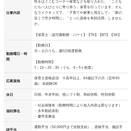
性をはぐくむコーナー保育などを取り入れた、「こども
たち一人ひとりに寄り添う」保育を行っています。そん
なライクキッズで、「子育てや家事と両立して」「家の
仕事内容
近くで空き時間に」「とった資格を有効活用」しません
か。
【保育士・認可園勤務・パート】【TK】【BT】【SK】
【勤務日】
月～土のうち、週5日程度勤務
勤務曜日・時
間
【勤務時間】
7：15～20：30（うち、4～5ｈ程度）
保育士資格必須 ※高卒以上、64歳以下の方（定年65
応募資格
歳） 未経験OK
日祝、年末年始、他シフト制、有給休暇、特別休暇
休日
・社会保険有（勤務時間により加入内容は異なります）
・永年勤続表彰
福利厚生
・慶弔見舞金
通勤手当（50,000円まで全額支給）、資格手当、施設手
諸手当