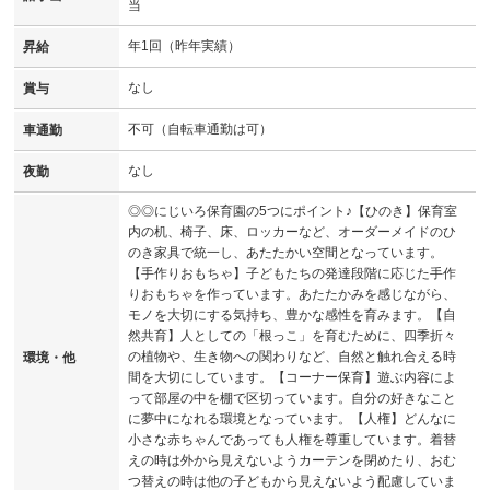
当
年1回（昨年実績）
昇給
なし
賞与
不可（自転車通勤は可）
車通勤
なし
夜勤
◎◎にじいろ保育園の5つにポイント♪【ひのき】保育室
内の机、椅子、床、ロッカーなど、オーダーメイドのひ
のき家具で統一し、あたたかい空間となっています。
【手作りおもちゃ】子どもたちの発達段階に応じた手作
りおもちゃを作っています。あたたかみを感じながら、
モノを大切にする気持ち、豊かな感性を育みます。【自
然共育】人としての「根っこ」を育むために、四季折々
の植物や、生き物への関わりなど、自然と触れ合える時
環境・他
間を大切にしています。【コーナー保育】遊ぶ内容によ
って部屋の中を棚で区切っています。自分の好きなこと
に夢中になれる環境となっています。【人権】どんなに
小さな赤ちゃんであっても人権を尊重しています。着替
えの時は外から見えないようカーテンを閉めたり、おむ
つ替えの時は他の子どもから見えないよう配慮していま