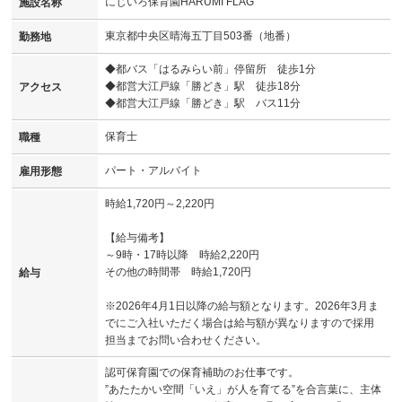
にじいろ保育園HARUMI FLAG
施設名称
東京都中央区晴海五丁目503番（地番）
勤務地
◆都バス「はるみらい前」停留所 徒歩1分
◆都営大江戸線「勝どき」駅 徒歩18分
アクセス
◆都営大江戸線「勝どき」駅 バス11分
保育士
職種
パート・アルバイト
雇用形態
時給1,720円～2,220円
【給与備考】
～9時・17時以降 時給2,220円
その他の時間帯 時給1,720円
給与
※2026年4月1日以降の給与額となります。2026年3月ま
でにご入社いただく場合は給与額が異なりますので採用
担当までお問い合わせください。
認可保育園での保育補助のお仕事です。
”あたたかい空間「いえ」が人を育てる”を合言葉に、主体