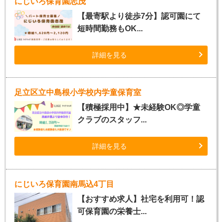
にじいろ保育園志茂
【最寄駅より徒歩7分】認可園にて
短時間勤務もOK...
詳細を見る
足立区立中島根小学校内学童保育室
【積極採用中】★未経験OK◎学童
クラブのスタッフ...
詳細を見る
にじいろ保育園南馬込4丁目
【おすすめ求人】社宅を利用可！認
可保育園の栄養士...