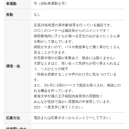
可（自転車通勤も可）
車通勤
なし
夜勤
定員16名程度の異年齢保育を行っている施設です。
◎◎このコーナーは施設長からのコメントです！
病院敷地内に子どもが遊べる芝生の山がありたくさん体
を動かして遊んでいます。
病院が大きいので、バスや救急車など働く車がたくさん
見ることができます。
住宅展示場や公園が多数あり、散歩には困りません♪
大変なときほど、笑い合って気持ちが切り替えられるよ
環境・他
う、一人ひとりの様子
・性格を把握することや声のかけ方に気をつけていま
す。
また、3か月に1回のペースで面談を取り入れ、相談にの
れる機会を作っています。
東海大学付属八王子病院内保育所の雰囲気！
みんなが笑顔で温かい雰囲気の中保育しています。
ぜひ、一度見学に来てください。
電話または応募ボタンからエントリーして下さい。
応募方法
代表問い合わ