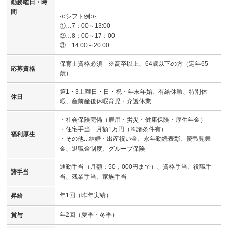
勤務曜日・時
間
≪シフト例≫
①…7：00～13:00
②…8：00～17：00
③…14:00～20:00
保育士資格必須 ※高卒以上、64歳以下の方（定年65
応募資格
歳）
第1・3土曜日・日・祝・年末年始、有給休暇、特別休
休日
暇、産前産後休暇育児・介護休業
・社会保険完備（雇用・労災・健康保険・厚生年金）
・住宅手当 月額1万円（※諸条件有）
福利厚生
・その他...結婚・出産祝い金、永年勤続表彰、慶弔見舞
金、退職金制度、グループ保険
通勤手当（月額：50，000円まで）、資格手当、役職手
諸手当
当、残業手当、家族手当
年1回（昨年実績）
昇給
年2回（夏季・冬季）
賞与