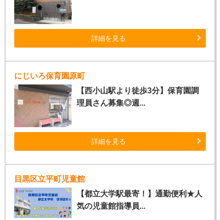
詳細を見る
にじいろ保育園原町
【西小山駅より徒歩3分】保育園調
理員さん募集◎週...
詳細を見る
目黒区立平町児童館
【都立大学駅最寄！】通勤便利★人
気の児童館指導員...