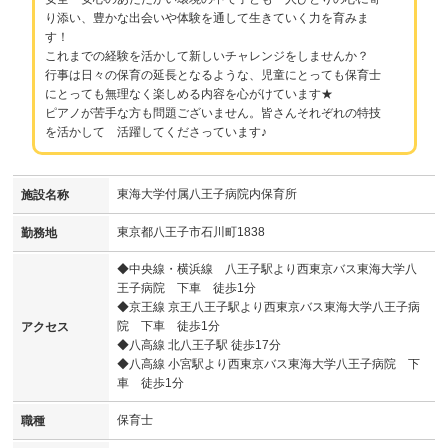
り添い、豊かな出会いや体験を通して生きていく力を育みま
す！
これまでの経験を活かして新しいチャレンジをしませんか？
行事は日々の保育の延長となるような、児童にとっても保育士
にとっても無理なく楽しめる内容を心がけています★
ピアノが苦手な方も問題ございません。皆さんそれぞれの特技
を活かして 活躍してくださっています♪
東海大学付属八王子病院内保育所
施設名称
東京都八王子市石川町1838
勤務地
◆中央線・横浜線 八王子駅より西東京バス東海大学八
王子病院 下車 徒歩1分
◆京王線 京王八王子駅より西東京バス東海大学八王子病
院 下車 徒歩1分
アクセス
◆八高線 北八王子駅 徒歩17分
◆八高線 小宮駅より西東京バス東海大学八王子病院 下
車 徒歩1分
保育士
職種