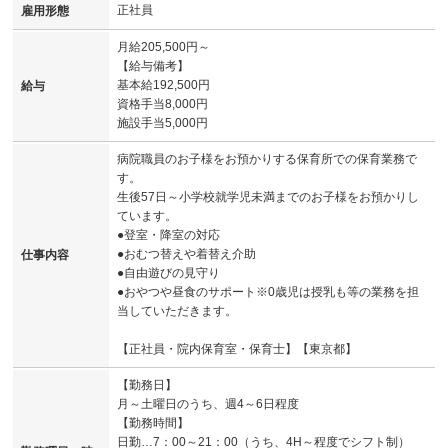
正社員
雇用形態
月給205,500円～
【給与備考】
基本給192,500円
給与
資格手当8,000円
施設手当5,000円
病院職員のお子様をお預かりする保育所での保育業務で
す。
生後57日～小学校就学児未満までのお子様をお預かりし
ています。
●登室・降室の対応
●おむつ替えや着替え介助
仕事内容
●自由遊びの見守り
●おやつや昼食のサポート※0歳児は授乳も等の業務を担
当していただきます。
【正社員・院内保育室・保育士】【東京都】
【勤務日】
月～土曜日のうち、週4～6日程度
【勤務時間】
日勤…7：00～21：00（うち、4H～程度でシフト制）