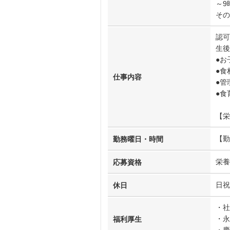
～9
その
認可
生後
●お
●
仕事内容
●管
●食
【栄
【勤
勤務曜日・時間
栄養
応募資格
日祝
休日
・社
・永
福利厚生
・慶