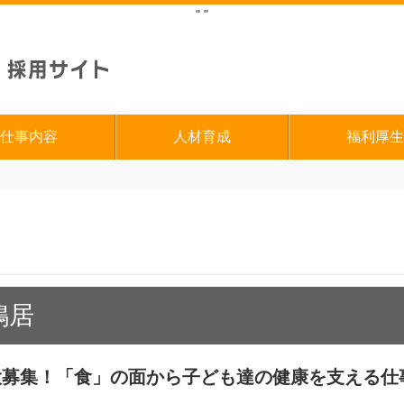
"
"
仕事内容
人材育成
福利厚生
鴨居
募集！「食」の面から子ども達の健康を支える仕事