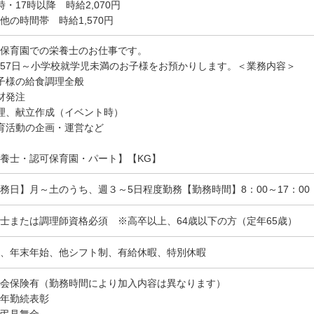
時・17時以降 時給2,070円
他の時間帯 時給1,570円
保育園での栄養士のお仕事です。
57日～小学校就学児未満のお子様をお預かりします。＜業務内容＞
子様の給食調理全般
食材発注
理、献立作成（イベント時）
育活動の企画・運営など
養士・認可保育園・パート】【KG】
務日】月～土のうち、週３～5日程度勤務【勤務時間】8：00～17：00
士または調理師資格必須 ※高卒以上、64歳以下の方（定年65歳）
、年末年始、他シフト制、有給休暇、特別休暇
会保険有（勤務時間により加入内容は異なります）
年勤続表彰
弔見舞金