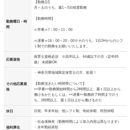
【勤務日】
月～土のうち、週1～5日程度勤務
【勤務時間】
勤務曜日・時
間
≪早番≫7：00～11：00
≪遅番≫16：00～20：00※そのうち、1日2Hからのシフ
ト制での勤務をお願いいたします。
保育士資格必須 ※高卒以上、64歳以下の方（定年65
応募資格
歳） 未経験OK
・神奈川県地域限定保育士の方、歓迎！
【勤務頂きたい時間帯について】
その他応募資
<<早番>>勤務開始時間から2時間以上、週１日以上から
格
働けるかたもしくは、<<遅番>>勤務終了時間までのう
ち、2時間以上、週１日以上から働けるかた
日祝、年末年始、他シフト制、有給休暇、特別休暇
休日
・社会保険有（勤務時間により加入内容は異なります）
・永年勤続表彰
福利厚生