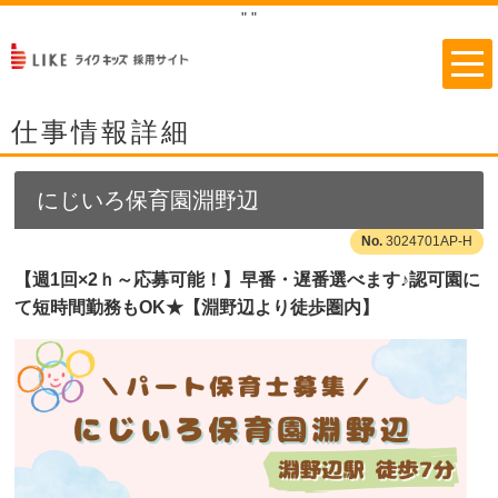
"
"
仕事情報詳細
にじいろ保育園淵野辺
3024701AP-H
【週1回×2ｈ～応募可能！】早番・遅番選べます♪認可園に
て短時間勤務もOK★【淵野辺より徒歩圏内】