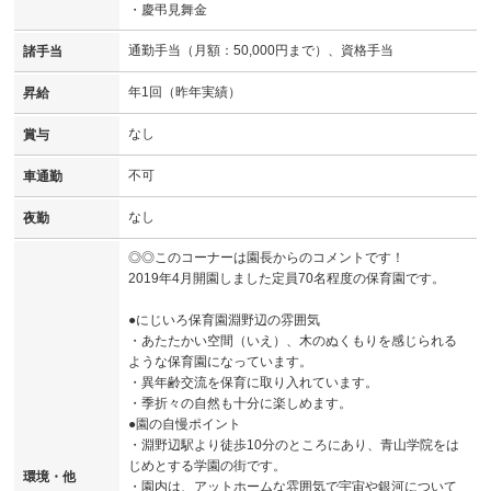
・慶弔見舞金
通勤手当（月額：50,000円まで）、資格手当
諸手当
年1回（昨年実績）
昇給
なし
賞与
不可
車通勤
なし
夜勤
◎◎このコーナーは園長からのコメントです！
2019年4月開園しました定員70名程度の保育園です。
●にじいろ保育園淵野辺の雰囲気
・あたたかい空間（いえ）、木のぬくもりを感じられる
ような保育園になっています。
・異年齢交流を保育に取り入れています。
・季折々の自然も十分に楽しめます。
●園の自慢ポイント
・淵野辺駅より徒歩10分のところにあり、青山学院をは
じめとする学園の街です。
環境・他
・園内は、アットホームな雰囲気で宇宙や銀河について