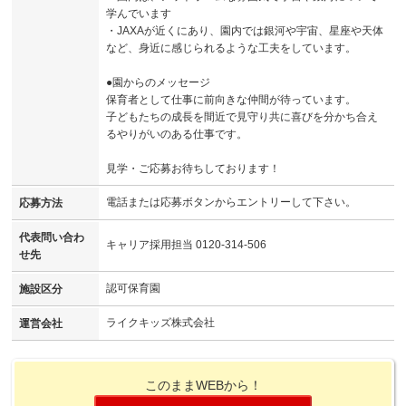
学んでいます
・JAXAが近くにあり、園内では銀河や宇宙、星座や天体
など、身近に感じられるような工夫をしています。
●園からのメッセージ
保育者として仕事に前向きな仲間が待っています。
子どもたちの成長を間近で見守り共に喜びを分かち合え
るやりがいのある仕事です。
見学・ご応募お待ちしております！
電話または応募ボタンからエントリーして下さい。
応募方法
代表問い合わ
キャリア採用担当 0120-314-506
せ先
認可保育園
施設区分
ライクキッズ株式会社
運営会社
このままWEBから！