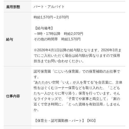
パート・アルバイト
雇用形態
時給1,570円～2,070円
【給与備考】
～9時・17時以降 時給2,070円
その他の時間帯 時給1,570円
給与
※2026年4月1日以降の給与額となります。2026年3月ま
でにご入社いただく場合は給与額が異なりますので採用
担当までお問い合わせください。
認可保育園「にじいろ保育園」での保育補助のお仕事で
す。
”あたたかい空間「いえ」が人を育てる”を合言葉に、主体
性をはぐくむコーナー保育などを取り入れた、「こども
たち一人ひとりに寄り添う」保育を行っています。そん
仕事内容
なライクキッズで、「子育てや家事と両立して」「家の
近くで空き時間に」「とった資格を有効活用」しません
か。
【保育士・認可園勤務・パート】【KG】