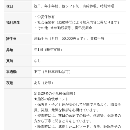
祝日、年末年始、他シフト制、有給休暇、特別休暇
休日
・労災保険有
・社会保険有（勤務時間により加入内容は異なります）
福利厚生
・その他...永年勤続表彰、慶弔見舞金
通勤手当（月額：50,000円まで）、資格手当
諸手当
年1回（昨年実績）
昇給
なし
賞与
不可（自転車通勤は可）
車通勤
あり（必須）
夜勤
定員20名の小規模保育園！
★施設の自慢ポイント
・保護者・子ども達が安心して登園できるよう、職員全
員、笑顔、元気な挨拶を心掛けています。
・登園時には、前日の家庭での様子、体調等、保護者の
方から丁寧に聞きとりをしています。
・降園時には、成長したエピソード、食事、睡眠等その