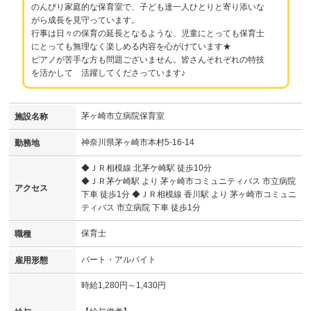
のんびり家庭的な保育室で、子ども達一人ひとりと寄り添いな
がら成長を見守っています。
行事は日々の保育の延長となるような、児童にとっても保育士
にとっても無理なく楽しめる内容を心がけています★
ピアノが苦手な方も問題ございません。皆さんそれぞれの特技
を活かして 活躍してくださっています♪
茅ヶ崎市立病院保育室
施設名称
神奈川県茅ヶ崎市本村5-16-14
勤務地
◆ＪＲ相模線 北茅ケ崎駅 徒歩10分
◆ＪＲ茅ケ崎駅 より 茅ヶ崎市コミュニティバス 市立病院
アクセス
下車 徒歩1分 ◆ＪＲ相模線 香川駅 より 茅ヶ崎市コミュニ
ティバス 市立病院 下車 徒歩1分
保育士
職種
パート・アルバイト
雇用形態
時給1,280円～1,430円