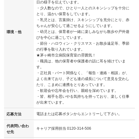
日の様子を伝えています。
・少人数なので、ひとり一人とのスキンシップを十分に
とり、温かい保育をしています。
・乳児とは、言葉掛け、スキンシップを充分にとり、赤
ちゃんが安心して過ごせるようにしています。
・幼児とは、保育者が一緒に楽しみながら散歩や戸外遊
環境・他
びを中心に過ごしています。
・節分・ハロウィン・クリスマス・お散歩遠足等、季節
の行事を取り入れています。
★茅ヶ崎市立病院保育室の雰囲気！
・職員は、他の保育者や保護者の話に耳を傾けていま
す。
・正社員・パート関係なく、「報告・連絡・相談」が、
よく出来ており、子ども達の成長について意見を交わし
たり、こまめに連携をとりあっています。
・歓迎会や忘年会を行い、親睦を深めています。
・皆、相手を思いやる気持ちを持っており、楽しく仕事
が出来ています。
電話または応募ボタンからエントリーして下さい。
応募方法
代表問い合わ
キャリア採用担当 0120-314-506
せ先