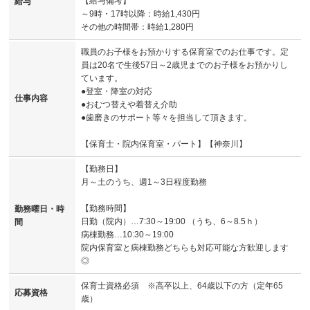
【給与備考】
給与
～9時・17時以降：時給1,430円
その他の時間帯：時給1,280円
職員のお子様をお預かりする保育室でのお仕事です。定
員は20名で生後57日～2歳児までのお子様をお預かりし
ています。
●登室・降室の対応
仕事内容
●おむつ替えや着替え介助
●歯磨きのサポート等々を担当して頂きます。
【保育士・院内保育室・パート】【神奈川】
【勤務日】
月～土のうち、週1～3日程度勤務
【勤務時間】
勤務曜日・時
日勤（院内）…7:30～19:00 （うち、6～8.5ｈ）
間
病棟勤務…10:30～19:00
院内保育室と病棟勤務どちらも対応可能な方歓迎します
◎
保育士資格必須 ※高卒以上、64歳以下の方（定年65
応募資格
歳）