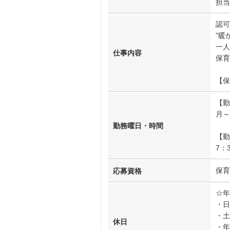
担当
認可
”暖
一人
仕事内容
保育
【保
【勤
月～
勤務曜日・時間
【勤
7：
保育
応募資格
☆年
・日
・土
休日
・年