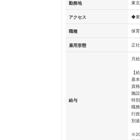
東京
勤務地
◆東
アクセス
保育
職種
正社
雇用形態
月給
【給
基本
資格
施設
特別
給与
職務
行政
別途
※2