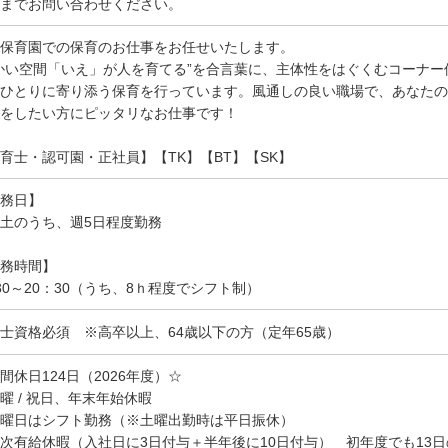
までお問い合わせください。
保育園での保育のお仕事をお任せいたします。
かい空間「いえ」が人を育てる”を合言葉に、主体性をはぐくむコーナ
ひとりに寄り添う保育を行っています。風通しの良い職場で、あなたの
をしたい方にピッタリなお仕事です！
育士・認可園・正社員】【TK】【BT】【SK】
務日】
土のうち、週5日程度勤務
務時間】
30～20：30（うち、8ｈ程度でシフト制）
士資格必須 ※高卒以上、64歳以下の方（定年65歳）
間休日124日（2026年度）☆
曜 / 祝日、年末年始休暇
曜日はシフト勤務（※土曜出勤時は平日振休）
次有給休暇（入社日に3日付与＋半年後に10日付与） 初年度でも13