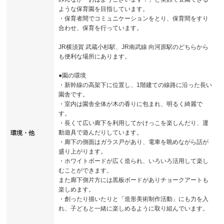
ような保育園を目指しています。
・保育者間でコミュニケーションをとり、保育間をすり
合わせ、保育を行っています。
JR横須賀 武蔵小杉駅、JR南武線 向河原駅のどちらから
も便利な場所にあります。
●園の環境
・新幹線の高架下に位置し、1階建ての線路に沿った長い
園舎です。
・室内は園舎全体が木の香りに包まれ、明るく綺麗で
す。
・長くて広い廊下を利用してかけっこを楽しんだり、運
動遊具で遊んだりしています。
環境・他
・廊下の側面はガラス戸があり、電車を眺めながら話が
盛り上がります。
・ホワイトボードが広く造られ、いろいろ活用して楽し
むことができます。
また廊下側片方には黒板ボードがありチョークアートも
楽しめます。
・創ったり描いたりと「造形美術制作活動」にも力を入
れ、子どもと一緒に楽しめるように取り組んでいます。