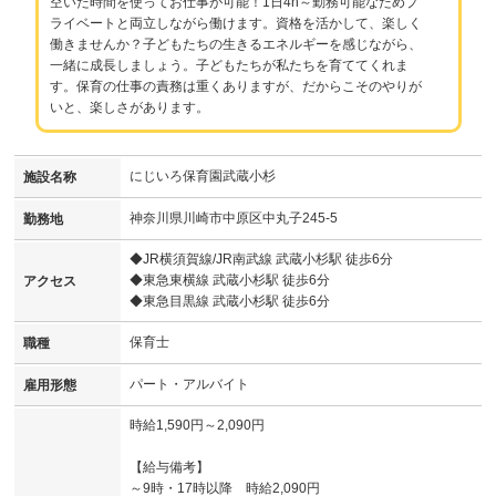
空いた時間を使ってお仕事が可能！1日4h～勤務可能なためプ
ライベートと両立しながら働けます。資格を活かして、楽しく
働きませんか？子どもたちの生きるエネルギーを感じながら、
一緒に成長しましょう。子どもたちが私たちを育ててくれま
す。保育の仕事の責務は重くありますが、だからこそのやりが
いと、楽しさがあります。
にじいろ保育園武蔵小杉
施設名称
神奈川県川崎市中原区中丸子245-5
勤務地
◆JR横須賀線/JR南武線 武蔵小杉駅 徒歩6分
◆東急東横線 武蔵小杉駅 徒歩6分
アクセス
◆東急目黒線 武蔵小杉駅 徒歩6分
保育士
職種
パート・アルバイト
雇用形態
時給1,590円～2,090円
【給与備考】
～9時・17時以降 時給2,090円