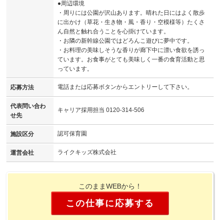
●周辺環境
・周りには公園が沢山あります。晴れた日にはよく散歩
に出かけ（草花・生き物・風・香り・空模様等）たくさ
ん自然と触れ合うことを心掛けています。
・お隣の新幹線公園ではどろんこ遊びに夢中です。
・お料理の美味しそうな香りが廊下中に漂い食欲を誘っ
ています。お食事がとても美味しく一番の食育活動と思
っています。
電話または応募ボタンからエントリーして下さい。
応募方法
代表問い合わ
キャリア採用担当 0120-314-506
せ先
認可保育園
施設区分
ライクキッズ株式会社
運営会社
このままWEBから！
この仕事に応募する