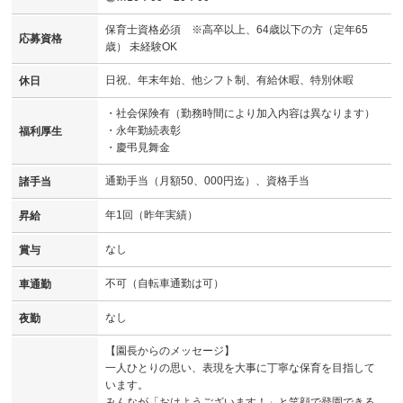
保育士資格必須 ※高卒以上、64歳以下の方（定年65
応募資格
歳） 未経験OK
日祝、年末年始、他シフト制、有給休暇、特別休暇
休日
・社会保険有（勤務時間により加入内容は異なります）
・永年勤続表彰
福利厚生
・慶弔見舞金
通勤手当（月額50、000円迄）、資格手当
諸手当
年1回（昨年実績）
昇給
なし
賞与
不可（自転車通勤は可）
車通勤
なし
夜勤
【園長からのメッセージ】
一人ひとりの思い、表現を大事に丁寧な保育を目指して
います。
みんなが「おはようございます！」と笑顔で登園できる