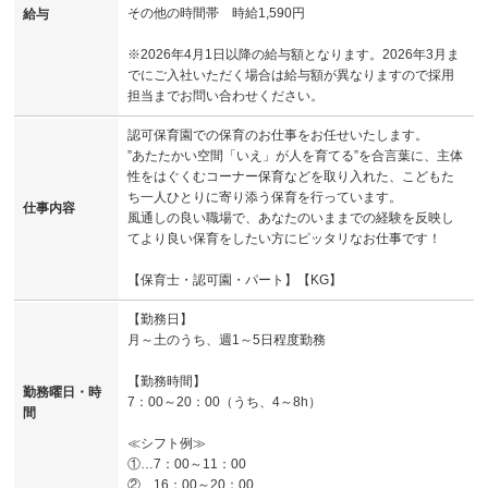
その他の時間帯 時給1,590円
給与
※2026年4月1日以降の給与額となります。2026年3月ま
でにご入社いただく場合は給与額が異なりますので採用
担当までお問い合わせください。
認可保育園での保育のお仕事をお任せいたします。
”あたたかい空間「いえ」が人を育てる”を合言葉に、主体
性をはぐくむコーナー保育などを取り入れた、こどもた
ち一人ひとりに寄り添う保育を行っています。
仕事内容
風通しの良い職場で、あなたのいままでの経験を反映し
てより良い保育をしたい方にピッタリなお仕事です！
【保育士・認可園・パート】【KG】
【勤務日】
月～土のうち、週1～5日程度勤務
【勤務時間】
勤務曜日・時
7：00～20：00（うち、4～8h）
間
≪シフト例≫
①…7：00～11：00
②…16：00～20：00